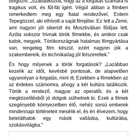
dolgozni. „Szabadkozott, hogy az a forgatás számára is
tragikus volt, és fűt-fát ígért. Végül abban a filmben
ismerkedtem meg egy fiatal rendezővel, Erdem
Tepegözzel, aki elhívott a saját filmjébe. Ez lett a
Zerre
,
ami nagyon jól sikerült és Moszkvában fődíjas lett.
Azóta sokszor hívnak török filmekbe, és amikor csak
tudok, megyek. Törökországnak hatalmas filmgyártása
van, rengeteg film készül, ezért nagyon jók a
szakembereik, és technikailag jól felszereltek.”
És hogy milyenek a török forgatások? „Lazábban
kezelik az időt, kevésbé pontosak, de alapvetően
ugyanolyan a forgatás, mint itt. Ezekben a filmekben az
az érdekes számomra, ahogy a két kultúra találkozik.
Török a rendező, magyar az operatőr, és a két
megközelítésből jó dolgok sülhetnek ki. Ezek a filmek
szegényebb környezetben élő, nehéz sorsú emberek
mindennapi történeteit mesélik el, és én élvezem, hogy
beleláthatok egy másik vallásba, kultúrába,
szokásvilágba.”