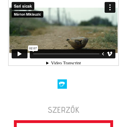
SZERZŐK