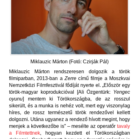
Miklauzic Márton (Fotó: Czirják Pál)
Miklauzic Márton rendszeresen dolgozik a török
filmiparban, 2013-ban a
Zerre
című filmje a Moszkvai
Nemzetközi Filmfesztivál fődíját nyerte el. „Először egy
török-magyar koprodukcióval [Ali Özgentürk:
Yengec
oyunu
] mentem ki Törökországba, de az rosszul
sikerült, és a munka is nehéz volt, mert egy viszonylag
híres, de rossz természetű török rendezővel kellett
dolgozni. Utána ugyanez a rendező hívott megint, hogy
menjek a következőbe is” – mesélte az operatőr
tavaly
a Filmtettnek
, hogyan kezdett el Törökországban