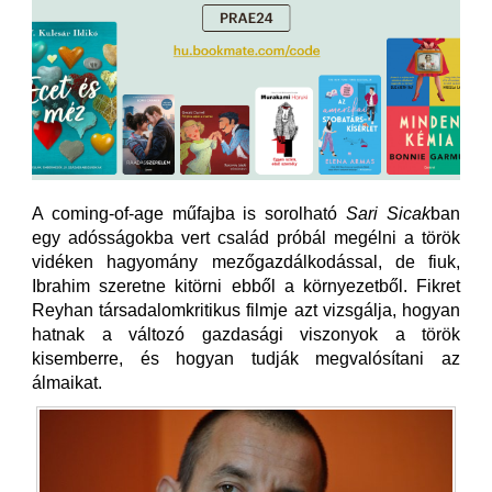
A coming-of-age műfajba is sorolható
Sari Sicak
ban
egy adósságokba vert család próbál megélni a török
vidéken hagyomány mezőgazdálkodással, de fiuk,
Ibrahim szeretne kitörni ebből a környezetből. Fikret
Reyhan társadalomkritikus filmje azt vizsgálja, hogyan
hatnak a változó gazdasági viszonyok a török
kisemberre, és hogyan tudják megvalósítani az
álmaikat.