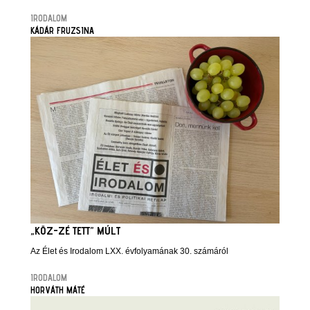
IRODALOM
KÁDÁR FRUZSINA
„KÖZ-ZÉ TETT” MÚLT
Az Élet és Irodalom LXX. évfolyamának 30. számáról
IRODALOM
HORVÁTH MÁTÉ