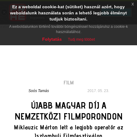
x
Ez a weboldal cookie-kat (sütiket) használ azért, hogy
PRAE.HU
×
TELEPÍTÉS
weboldalunk használata során a lehető legjobb élményt
Digital Evolution
Ingyenes - Google Play
tudjuk biztosítani.
A weboldalunkon történő további böngészéssel hozzájárulsz a cookie-k
használatához.
Folytatás
Tudj meg többet
FILM
Soós Tamás
2017. 05. 23.
ÚJABB MAGYAR DÍJ A
NEMZETKÖZI FILMPORONDON
Miklauzic Márton lett a legjobb operatőr az
Isztambuli Filmfesztiválon