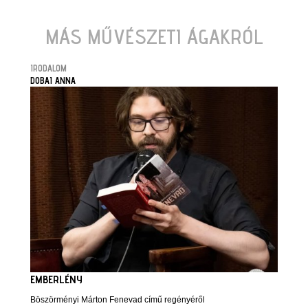
MÁS MŰVÉSZETI ÁGAKRÓL
IRODALOM
DOBAI ANNA
EMBERLÉNY
Böszörményi Márton Fenevad című regényéről