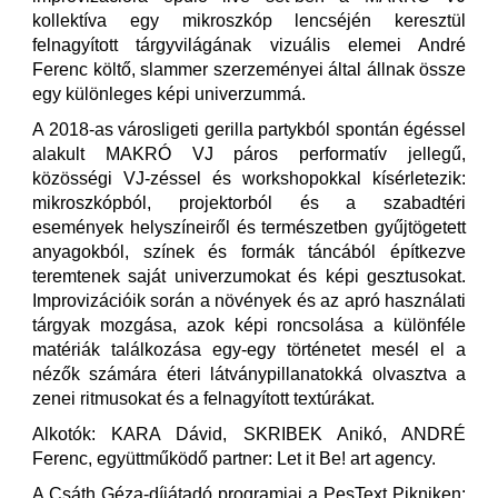
kollektíva egy mikroszkóp lencséjén keresztül
felnagyított tárgyvilágának vizuális elemei André
Ferenc költő, slammer szerzeményei által állnak össze
egy különleges képi univerzummá.
A 2018-as városligeti gerilla partykból spontán égéssel
alakult MAKRÓ VJ páros performatív jellegű,
közösségi VJ-zéssel és workshopokkal kísérletezik:
mikroszkópból, projektorból és a szabadtéri
események helyszíneiről és természetben gyűjtögetett
anyagokból, színek és formák táncából építkezve
teremtenek saját univerzumokat és képi gesztusokat.
Improvizációik során a növények és az apró használati
tárgyak mozgása, azok képi roncsolása a különféle
matériák találkozása egy-egy történetet mesél el a
nézők számára éteri látványpillanatokká olvasztva a
zenei ritmusokat és a felnagyított textúrákat.
Alkotók: KARA Dávid, SKRIBEK Anikó, ANDRÉ
Ferenc, együttműködő partner: Let it Be! art agency.
A Csáth Géza-díjátadó programjai a PesText Pikniken: