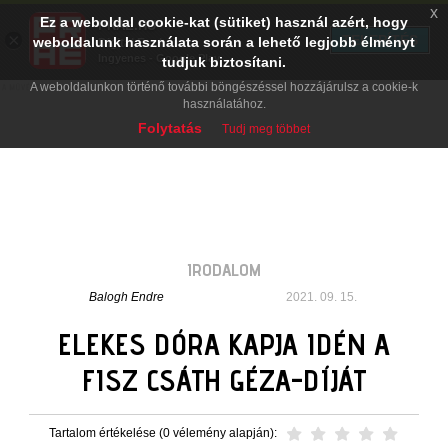
x
Ez a weboldal cookie-kat (sütiket) használ azért, hogy
PRAE.HU
×
TELEPÍTÉS
weboldalunk használata során a lehető legjobb élményt
Digital Evolution
Ingyenes - Google Play
tudjuk biztosítani.
A weboldalunkon történő további böngészéssel hozzájárulsz a cookie-k
használatához.
Folytatás
Tudj meg többet
IRODALOM
Balogh Endre
2021. 09. 15.
ELEKES DÓRA KAPJA IDÉN A
FISZ CSÁTH GÉZA-DÍJÁT
Tartalom értékelése (0 vélemény alapján):