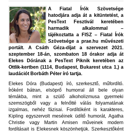
A Fiatal Írók Szövetsége
hatodjára adja át a kitüntetést, a
PesText Fesztivál keretében
harmadik alkalommal –
tájékoztatta a FISZ – Fiatal Írók
Szövetsége a prae.hu művészeti
portált. A Csáth Géza-díjat a szervezet 2021.
szeptember 18-án, szombaton 18 órakor adja át
Elekes Dórának a PesText Piknik keretében az
Ottlik-kertben (1114, Budapest, Bukarest utca 1,) a
laudációt Borbáth Péter író tartja.
Elekes Dóra (Budapest) író, szerkesztő, műfordító.
Íróként bátran, elsöprő humorral áll bele olyan
témákba, mint a szülő alkoholizmusa gyermeki
szemszögből vagy a felnőtté válás folyamatának
izgalmas, nehéz fázisai. Fordítóként is karakteres,
Kipling egyszervolt meséinek üdítő humorát, Agatha
Christie vagy Martin Amisen műveinek modern
fordításait is Elekesnek köszönhetjük. Szerkesztőként