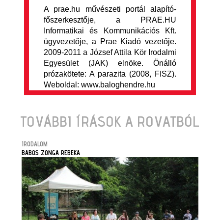
A prae.hu művészeti portál alapító-
főszerkesztője, a PRAE.HU
Informatikai és Kommunikációs Kft.
ügyvezetője, a Prae Kiadó vezetője.
2009-2011 a József Attila Kör Irodalmi
Egyesület (JAK) elnöke. Önálló
prózakötete: A parazita (2008, FISZ).
Weboldal: www.baloghendre.hu
TOVÁBBI ÍRÁSOK A ROVATBÓL
IRODALOM
BABOS ZONGA REBEKA