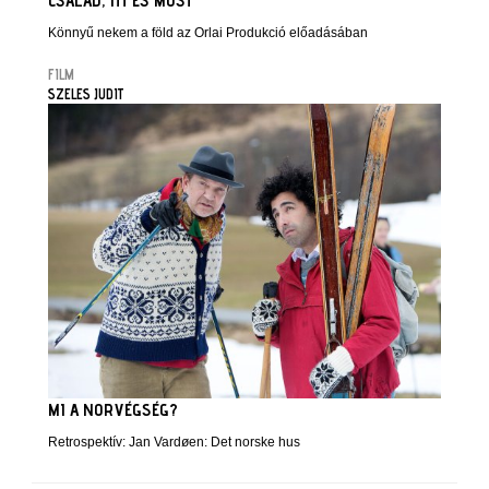
CSALÁD, ITT ÉS MOST
Könnyű nekem a föld az Orlai Produkció előadásában
FILM
SZELES JUDIT
MI A NORVÉGSÉG?
Retrospektív: Jan Vardøen: Det norske hus