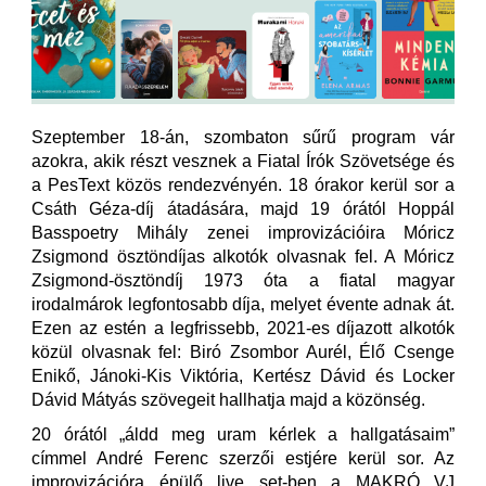
Szeptember 18-án, szombaton sűrű program vár
azokra, akik részt vesznek a Fiatal Írók Szövetsége és
a PesText közös rendezvényén. 18 órakor kerül sor a
Csáth Géza-díj átadására, majd 19 órától Hoppál
Basspoetry Mihály zenei improvizációira Móricz
Zsigmond ösztöndíjas alkotók olvasnak fel. A Móricz
Zsigmond-ösztöndíj 1973 óta a fiatal magyar
irodalmárok legfontosabb díja, melyet évente adnak át.
Ezen az estén a legfrissebb, 2021-es díjazott alkotók
közül olvasnak fel: Biró Zsombor Aurél, Élő Csenge
Enikő, Jánoki-Kis Viktória, Kertész Dávid és Locker
Dávid Mátyás szövegeit hallhatja majd a közönség.
20 órától „áldd meg uram kérlek a hallgatásaim”
címmel André Ferenc szerzői estjére kerül sor. Az
improvizációra épülő live set-ben a MAKRÓ VJ