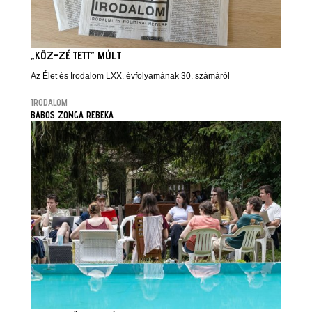
„KÖZ-ZÉ TETT” MÚLT
Az Élet és Irodalom LXX. évfolyamának 30. számáról
IRODALOM
BABOS ZONGA REBEKA