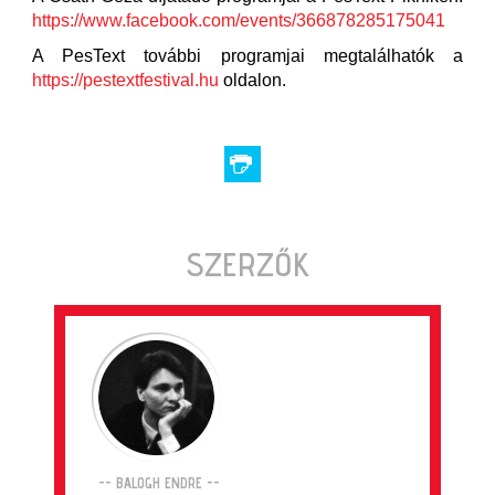
https://www.facebook.com/events/366878285175041
A PesText további programjai megtalálhatók a
https://pestextfestival.hu
oldalon.
SZERZŐK
-- BALOGH ENDRE --