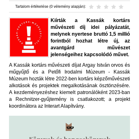
Tartalom értékelése (0 vélemény alapján):
Kiírták a Kassák kortárs
művészeti díj idei pályázatát,
melynek nyertese bruttó 1,5 millió
forintból hozhat létre új, az
avantgárd művészet
jelenségeihez kapcsolódó művet.
A Kassák kortárs művészeti díjat Argay István orvos és
műgyűjtő és a Petőfi Irodalmi Múzeum - Kassák
Múzeum hozták létre 2022-ben kortárs képzőművészeti
alkotások és projektek megalkotásának ösztönzésére.
A kezdeményezéshez kiemelt patronálóként 2023-ban
a Rechnitzer-gyűjtemény is csatlakozott; a projekt
koordinátora az Interart Alapítvány.