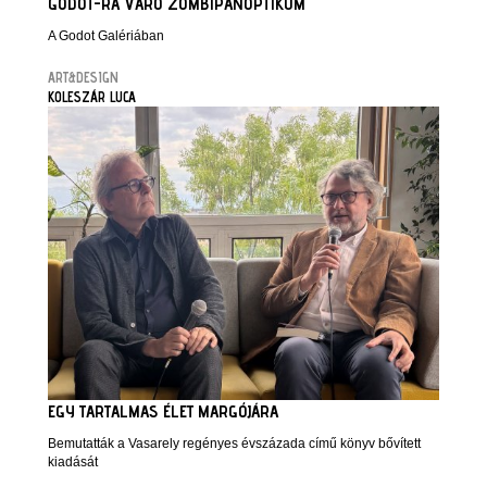
GODOT-RA VÁRÓ ZOMBIPANOPTIKUM
A Godot Galériában
ART&DESIGN
KOLESZÁR LUCA
EGY TARTALMAS ÉLET MARGÓJÁRA
Bemutatták a Vasarely regényes évszázada című könyv bővített
kiadását