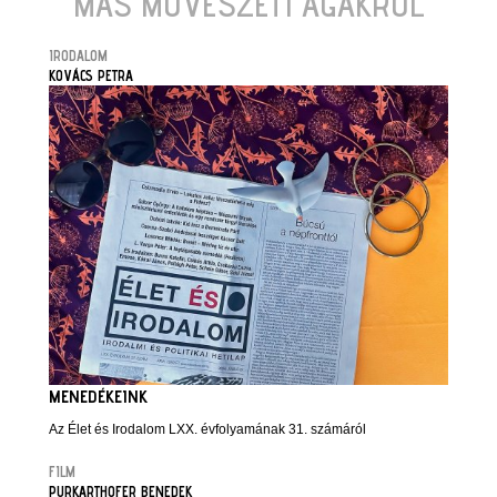
MÁS MŰVÉSZETI ÁGAKRÓL
IRODALOM
KOVÁCS PETRA
MENEDÉKEINK
Az Élet és Irodalom LXX. évfolyamának 31. számáról
FILM
PURKARTHOFER BENEDEK