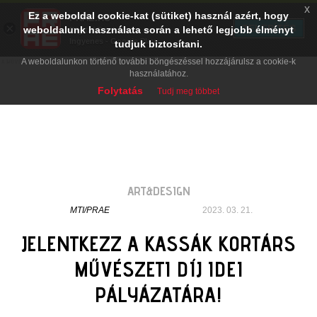
x
Ez a weboldal cookie-kat (sütiket) használ azért, hogy
PRAE.HU
×
TELEPÍTÉS
weboldalunk használata során a lehető legjobb élményt
Digital Evolution
Ingyenes - Google Play
tudjuk biztosítani.
A weboldalunkon történő további böngészéssel hozzájárulsz a cookie-k
használatához.
Folytatás
Tudj meg többet
ART&DESIGN
MTI/PRAE
2023. 03. 21.
JELENTKEZZ A KASSÁK KORTÁRS
MŰVÉSZETI DÍJ IDEI
PÁLYÁZATÁRA!