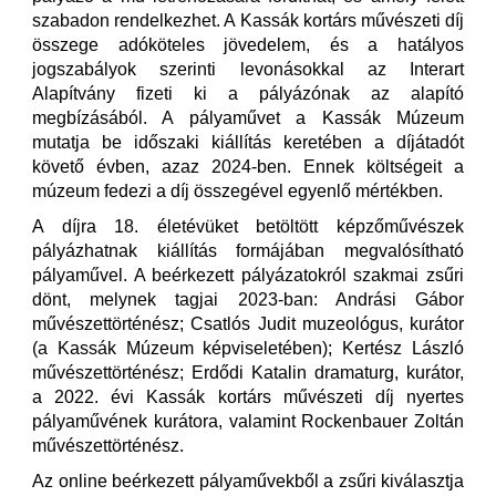
szabadon rendelkezhet. A Kassák kortárs művészeti díj
összege adóköteles jövedelem, és a hatályos
jogszabályok szerinti levonásokkal az Interart
Alapítvány fizeti ki a pályázónak az alapító
megbízásából. A pályaművet a Kassák Múzeum
mutatja be időszaki kiállítás keretében a díjátadót
követő évben, azaz 2024-ben. Ennek költségeit a
múzeum fedezi a díj összegével egyenlő mértékben.
A díjra 18. életévüket betöltött képzőművészek
pályázhatnak kiállítás formájában megvalósítható
pályaművel. A beérkezett pályázatokról szakmai zsűri
dönt, melynek tagjai 2023-ban: Andrási Gábor
művészettörténész; Csatlós Judit muzeológus, kurátor
(a Kassák Múzeum képviseletében); Kertész László
művészettörténész; Erdődi Katalin dramaturg, kurátor,
a 2022. évi Kassák kortárs művészeti díj nyertes
pályaművének kurátora, valamint Rockenbauer Zoltán
művészettörténész.
Az online beérkezett pályaművekből a zsűri kiválasztja