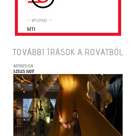
-- MTI/PRAE --
MTI
TOVÁBBI ÍRÁSOK A ROVATBÓL
ART&DESIGN
SZELES JUDIT