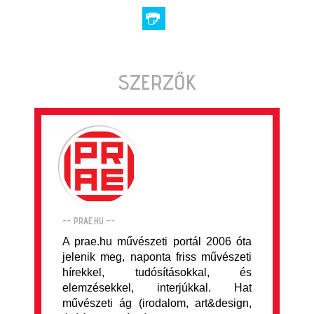
SZERZŐK
-- PRAE.HU --
A prae.hu művészeti portál 2006 óta
jelenik meg, naponta friss művészeti
hírekkel, tudósításokkal, és
elemzésekkel, interjúkkal. Hat
művészeti ág (irodalom, art&design,