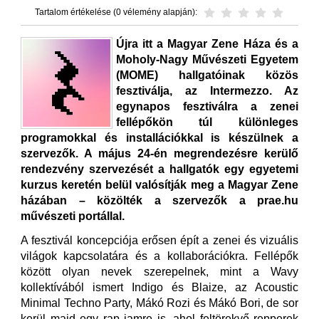
Tartalom értékelése (0 vélemény alapján):
Újra itt a Magyar Zene Háza és a
Moholy-Nagy Művészeti Egyetem
(MOME) hallgatóinak közös
fesztiválja, az Intermezzo. Az
egynapos fesztiválra a zenei
fellépőkön túl különleges
programokkal és installációkkal is készülnek a
szervezők. A május 24-én megrendezésre kerülő
rendezvény szervezését a hallgatók egy egyetemi
kurzus keretén belül valósítják meg a Magyar Zene
házában – közölték a szervezők a prae.hu
művészeti portállal.
A fesztivál koncepciója erősen épít a zenei és vizuális
világok kapcsolatára és a kollaborációkra. Fellépők
között olyan nevek szerepelnek, mint a Wavy
kollektívából ismert Indigo és Blaize, az Acoustic
Minimal Techno Party, Mákó Rozi és Mákó Bori, de sor
kerül majd egy rap jamre is, ahol feltörekvő repperek