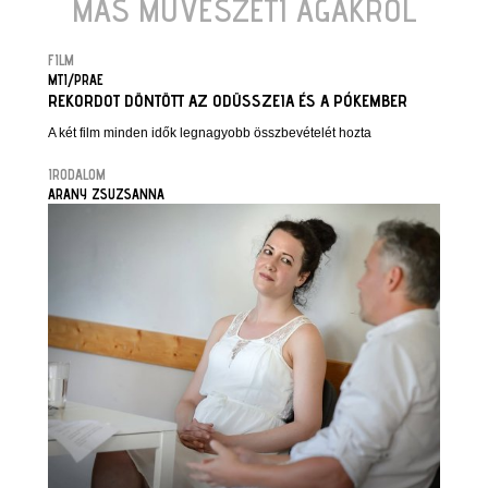
MÁS MŰVÉSZETI ÁGAKRÓL
FILM
MTI/PRAE
REKORDOT DÖNTÖTT AZ ODÜSSZEIA ÉS A PÓKEMBER
A két film minden idők legnagyobb összbevételét hozta
IRODALOM
ARANY ZSUZSANNA