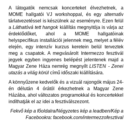
A látogatók nemcsak koncerteket élvezhetnek, a
MOME hallgatói VJ workshoppal, és egy alternatív
tárlatvezetéssel is készülnek az eseményre. Ezen felül
a
Láthatóvá tett hangok
kiállítás megnyitója is várja az
érdeklődőket, ahol a MOME hallgatóinak
helyspecifikus installációi jelennek meg, melyet a félév
elején, egy intenzív kurzus keretein belül terveztek
meg a csapatok. A megvásárolt Intermezzo fesztivál
jegyek egyben ingyenes belépést jelentenek majd a
Magyar Zene Háza nemrég megnyílt
LISTEN - Zenei
utazás a világ körül
című időszaki kiállítására.
A könnyűzene kedvelők és a vizuál rajongók május 24-
én délután 4 órától érkezhetnek a Magyar Zene
Házába, ahol változatos programokkal és koncertekkel
indíthatják el az idei a fesztiválszezont.
Fekvő kép a főoldalra/Négyzetes kép a leadben/Kép a
Facebookra: facebook.com/intermezzofesztival