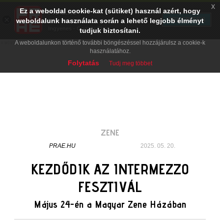
x
Ez a weboldal cookie-kat (sütiket) használ azért, hogy
PRAE.HU
×
TELEPÍTÉS
weboldalunk használata során a lehető legjobb élményt
Digital Evolution
Ingyenes - Google Play
tudjuk biztosítani.
A weboldalunkon történő további böngészéssel hozzájárulsz a cookie-k
használatához.
Folytatás
Tudj meg többet
ZENE
PRAE.HU
2025. 05. 20.
KEZDŐDIK AZ INTERMEZZO
FESZTIVÁL
Május 24-én a Magyar Zene Házában