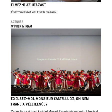
ÉLVEZNI AZ UTAZÁST
Összművészeti est Csáth Gézáról
SZÍNHÁZ
WINTER MIRJAM
EXCUSEZ-MOI, MONSIEUR CASTELLUCCI, ÖN NEM
FRANCIA VÉLETLENÜL?
Zenés táncszínházi kísérlet Mozart Requiemje nyomán / Festival