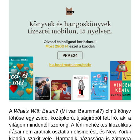
A
What's With Baum?
(Mi van Baummal?) című könyv
főhőse egy zsidó, középkorú, újságíróból lett író, aki a
világon mindentől szorong. A férfi nehézkes filozofikus
írásai nem aratnak osztatlan elismerést, és New York-i
kiadója szakít vele. Harmadik házassága is zátonyra