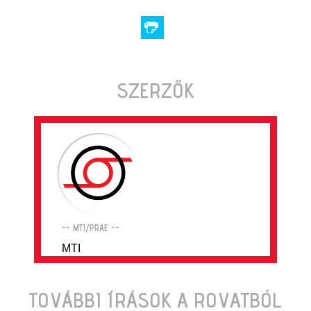
SZERZŐK
-- MTI/PRAE --
MTI
TOVÁBBI ÍRÁSOK A ROVATBÓL