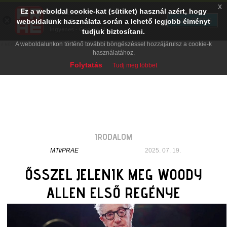
x
Ez a weboldal cookie-kat (sütiket) használ azért, hogy
PRAE.HU
×
TELEPÍTÉS
weboldalunk használata során a lehető legjobb élményt
Digital Evolution
Ingyenes - Google Play
tudjuk biztosítani.
A weboldalunkon történő további böngészéssel hozzájárulsz a cookie-k
használatához.
Folytatás
Tudj meg többet
IRODALOM
MTI/PRAE
2025. 07. 19.
ŐSSZEL JELENIK MEG WOODY
ALLEN ELSŐ REGÉNYE