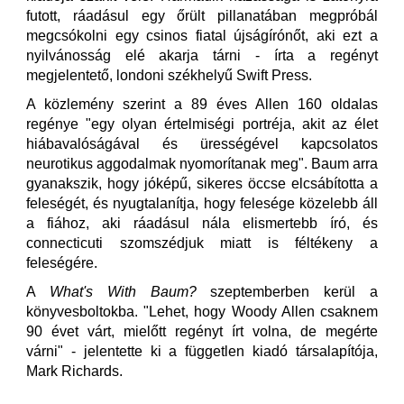
futott, ráadásul egy őrült pillanatában megpróbál
megcsókolni egy csinos fiatal újságírónőt, aki ezt a
nyilvánosság elé akarja tárni - írta a regényt
megjelentető, londoni székhelyű Swift Press.
A közlemény szerint a 89 éves Allen 160 oldalas
regénye "egy olyan értelmiségi portréja, akit az élet
hiábavalóságával és ürességével kapcsolatos
neurotikus aggodalmak nyomorítanak meg". Baum arra
gyanakszik, hogy jóképű, sikeres öccse elcsábította a
feleségét, és nyugtalanítja, hogy felesége közelebb áll
a fiához, aki ráadásul nála elismertebb író, és
connecticuti szomszédjuk miatt is féltékeny a
feleségére.
A
What's With Baum?
szeptemberben kerül a
könyvesboltokba. "Lehet, hogy Woody Allen csaknem
90 évet várt, mielőtt regényt írt volna, de megérte
várni" - jelentette ki a független kiadó társalapítója,
Mark Richards.