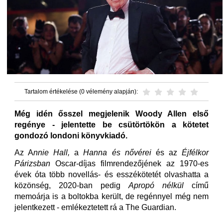
Tartalom értékelése (0 vélemény alapján):
Még idén ősszel megjelenik Woody Allen első
regénye - jelentette be csütörtökön a kötetet
gondozó londoni könyvkiadó.
Az A
nnie Hall,
a
Hanna és nővérei
és az
Éjfélkor
Párizsban
Oscar-díjas filmrendezőjének az 1970-es
évek óta több novellás- és esszékötetét olvashatta a
közönség, 2020-ban pedig
Apropó nélkül
című
memoárja is a boltokba került, de regénnyel még nem
jelentkezett - emlékeztetett rá a The Guardian.