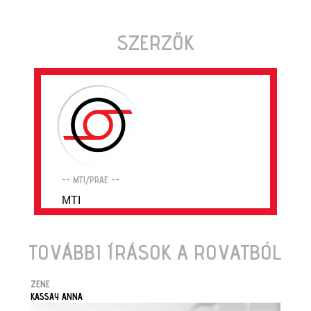
SZERZŐK
-- MTI/PRAE --
MTI
TOVÁBBI ÍRÁSOK A ROVATBÓL
ZENE
KASSAY ANNA