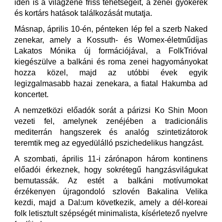
idén is a világzene friss tehetségeit, a zenei gyökerek
és kortárs hatások találkozását mutatja.
Másnap, április 10-én, pénteken lép fel a szerb Naked
zenekar, amely a Kossuth- és Womex-életműdíjas
Lakatos Mónika új formációjával, a FolkTrióval
kiegészülve a balkáni és roma zenei hagyományokat
hozza közel, majd az utóbbi évek egyik
legizgalmasabb hazai zenekara, a fiatal Hakumba ad
koncertet.
A nemzetközi előadók sorát a párizsi Ko Shin Moon
vezeti fel, amelynek zenéjében a tradicionális
mediterrán hangszerek és analóg szintetizátorok
teremtik meg az egyedülálló pszichedelikus hangzást.
A szombati, április 11-i zárónapon három kontinens
előadói érkeznek, hogy sokrétegű hangzásvilágukat
bemutassák. Az estét a balkáni motívumokat
érzékenyen újragondoló szlovén Bakalina Velika
kezdi, majd a Dal:um következik, amely a dél-koreai
folk letisztult szépségét minimalista, kísérletező nyelvre