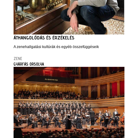
ÁTHANGOLÓDÁS ÉS ÉRZÉKELÉS
A zenehallgatási kultúrák és egyéb összefüggéseik
ZENE
GYÁRFÁS ORSOLYA