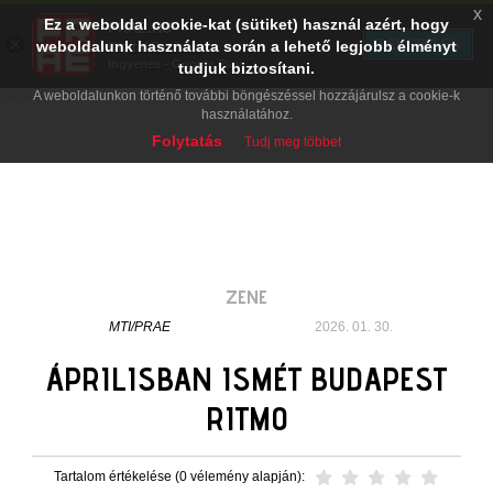
x
Ez a weboldal cookie-kat (sütiket) használ azért, hogy
PRAE.HU
×
TELEPÍTÉS
weboldalunk használata során a lehető legjobb élményt
Digital Evolution
Ingyenes - Google Play
tudjuk biztosítani.
A weboldalunkon történő további böngészéssel hozzájárulsz a cookie-k
használatához.
Folytatás
Tudj meg többet
ZENE
MTI/PRAE
2026. 01. 30.
ÁPRILISBAN ISMÉT BUDAPEST
RITMO
Tartalom értékelése (0 vélemény alapján):