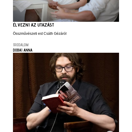
ÉLVEZNI AZ UTAZÁST
Összművészeti est Csáth Gézáról
IRODALOM
DOBAI ANNA