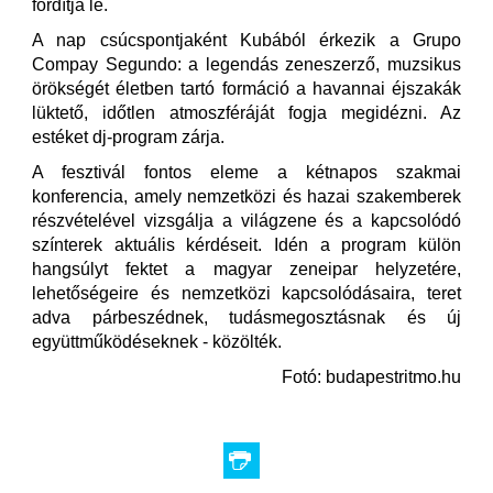
fordítja le.
A nap csúcspontjaként Kubából érkezik a Grupo
Compay Segundo: a legendás zeneszerző, muzsikus
örökségét életben tartó formáció a havannai éjszakák
lüktető, időtlen atmoszféráját fogja megidézni. Az
estéket dj-program zárja.
A fesztivál fontos eleme a kétnapos szakmai
konferencia, amely nemzetközi és hazai szakemberek
részvételével vizsgálja a világzene és a kapcsolódó
színterek aktuális kérdéseit. Idén a program külön
hangsúlyt fektet a magyar zeneipar helyzetére,
lehetőségeire és nemzetközi kapcsolódásaira, teret
adva párbeszédnek, tudásmegosztásnak és új
együttműködéseknek - közölték.
Fotó: budapestritmo.hu