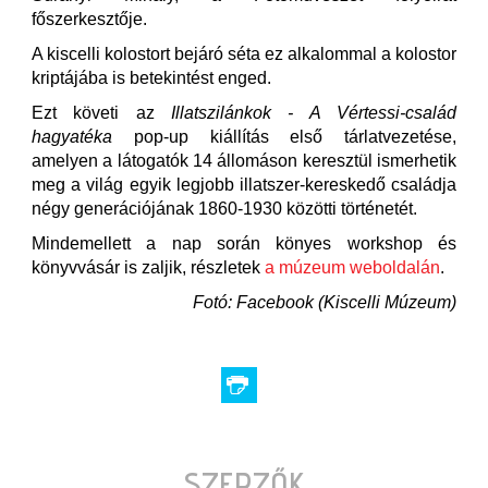
főszerkesztője.
A kiscelli kolostort bejáró séta ez alkalommal a kolostor
kriptájába is betekintést enged.
Ezt követi az
Illatszilánkok - A Vértessi-család
hagyatéka
pop-up kiállítás első tárlatvezetése,
amelyen a látogatók 14 állomáson keresztül ismerhetik
meg a világ egyik legjobb illatszer-kereskedő családja
négy generációjának 1860-1930 közötti történetét.
Mindemellett a nap során könyes workshop és
könyvvásár is zaljik, részletek
a múzeum weboldalán
.
Fotó: Facebook (Kiscelli Múzeum)
SZERZŐK