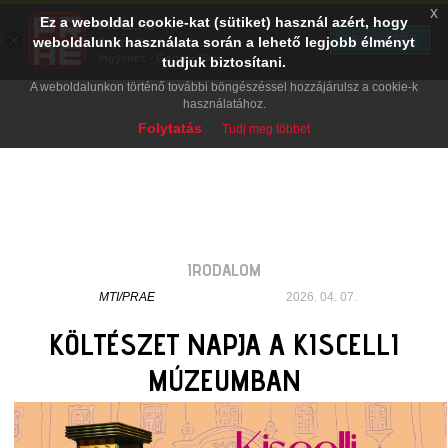
x
Ez a weboldal cookie-kat (sütiket) használ azért, hogy
PRAE.HU
×
TELEPÍTÉS
weboldalunk használata során a lehető legjobb élményt
Digital Evolution
Ingyenes - Google Play
tudjuk biztosítani.
A weboldalunkon történő további böngészéssel hozzájárulsz a cookie-k
használatához.
Folytatás
Tudj meg többet
IRODALOM
MTI/PRAE
2026. 04. 07.
KÖLTÉSZET NAPJA A KISCELLI
MÚZEUMBAN