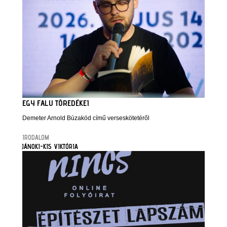
EGY FALU TÖREDÉKEI
Demeter Arnold Búzaköd című verseskötetéről
IRODALOM
JÁNOKI-KIS VIKTÓRIA