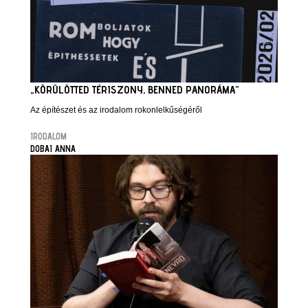
„KÖRÜLÖTTED TÉRISZONY, BENNED PANORÁMA”
Az építészet és az irodalom rokonlelkűségéről
IRODALOM
DOBAI ANNA