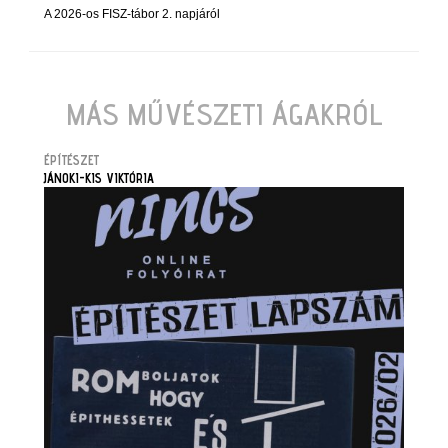
A 2026-os FISZ-tábor 2. napjáról
MÁS MŰVÉSZETI ÁGAKRÓL
ÉPÍTÉSZET
JÁNOKI-KIS VIKTÓRIA