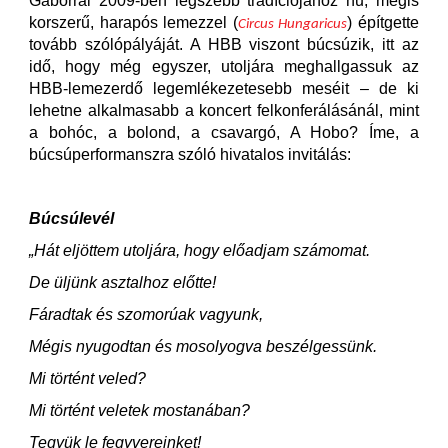
Gáborral 2009-ben legszebb tradíciójához hű, mégis
korszerű, harapós lemezzel (
) építgette
Circus Hungaricus
tovább szólópályáját. A HBB viszont búcsúzik, itt az
idő, hogy még egyszer, utoljára meghallgassuk az
HBB-lemezerdő legemlékezetesebb meséit – de ki
lehetne alkalmasabb a koncert felkonferálásánál, mint
a bohóc, a bolond, a csavargó, A Hobo? Íme, a
búcsúperformanszra szóló hivatalos invitálás:
Búcsúlevél
„Hát eljöttem utoljára, hogy előadjam számomat.
De üljünk asztalhoz előtte!
Fáradtak és szomorúak vagyunk,
Mégis nyugodtan és mosolyogva beszélgessünk.
Mi történt veled?
Mi történt veletek mostanában?
Tegyük le fegyvereinket!