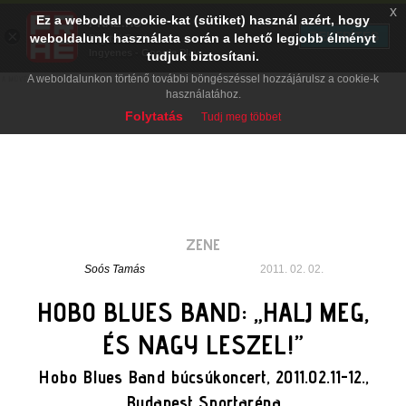
x
Ez a weboldal cookie-kat (sütiket) használ azért, hogy
PRAE.HU
×
TELEPÍTÉS
weboldalunk használata során a lehető legjobb élményt
Digital Evolution
Ingyenes - Google Play
tudjuk biztosítani.
A weboldalunkon történő további böngészéssel hozzájárulsz a cookie-k
használatához.
Folytatás
Tudj meg többet
ZENE
Soós Tamás
2011. 02. 02.
HOBO BLUES BAND: „HALJ MEG,
ÉS NAGY LESZEL!”
Hobo Blues Band búcsúkoncert, 2011.02.11-12.,
Budapest Sportaréna