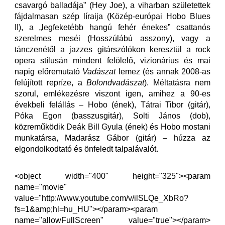
csavargó balladája” (Hey Joe), a viharban születettek
fájdalmasan szép líraija (Közép-európai Hobo Blues
II), a „legfeketébb hangú fehér énekes” csattanós
szerelmes meséi (Hosszúlábú asszony), vagy a
tánczenétől a jazzes gitárszólókon keresztül a rock
opera stílusán mindent felölelő, vizionárius és mai
napig előremutató
Vadászat
lemez (és annak 2008-as
felújított repríze, a
Bolondvadászat
). Méltatásra nem
szorul, emlékezésre viszont igen, amihez a 90-es
évekbeli felállás – Hobo (ének), Tátrai Tibor (gitár),
Póka Egon (basszusgitár), Solti János (dob),
közreműködik Deák Bill Gyula (ének) és Hobo mostani
munkatársa, Madarász Gábor (gitár) – húzza az
elgondolkodtató és önfeledt talpalávalót.
<object width="400" height="325"><param
name="movie"
value="http://www.youtube.com/v/ilSLQe_XbRo?
fs=1&amp;hl=hu_HU"></param><param
name="allowFullScreen" value="true"></param>