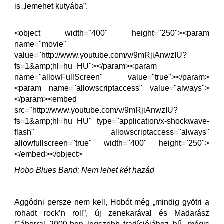
is „lemehet kutyába”.
<object width="400" height="250"><param
name="movie"
value="http://www.youtube.com/v/9mRjiAnwzIU?
fs=1&amp;hl=hu_HU"></param><param
name="allowFullScreen" value="true"></param>
<param name="allowscriptaccess" value="always">
</param><embed
src="http://www.youtube.com/v/9mRjiAnwzIU?
fs=1&amp;hl=hu_HU" type="application/x-shockwave-
flash" allowscriptaccess="always"
allowfullscreen="true" width="400" height="250">
</embed></object>
Hobo Blues Band: Nem lehet két hazád
Aggódni persze nem kell, Hobót még „mindig gyötri a
rohadt rock’n roll”, új zenekarával és Madarász