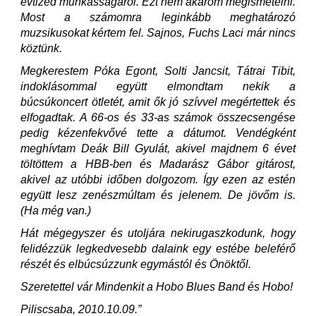
évtized munkásságáról. Ezt nem akarom megismételni.
Most a számomra leginkább meghatározó
muzsikusokat kértem fel. Sajnos, Fuchs Laci már nincs
köztünk.
Megkerestem Póka Egont, Solti Jancsit, Tátrai Tibit,
indoklásommal együtt elmondtam nekik a
búcsúkoncert ötletét, amit ők jó szívvel megértettek és
elfogadtak. A 66-os és 33-as számok összecsengése
pedig kézenfekvővé tette a dátumot. Vendégként
meghívtam Deák Bill Gyulát, akivel majdnem 6 évet
töltöttem a HBB-ben és Madarász Gábor gitárost,
akivel az utóbbi időben dolgozom. Így ezen az estén
együtt lesz zenészmúltam és jelenem. De jövőm is.
(Ha még van.)
Hát mégegyszer és utoljára nekirugaszkodunk, hogy
felidézzük legkedvesebb dalaink egy estébe beleférő
részét és elbúcsúzzunk egymástól és Önöktől.
Szeretettel vár Mindenkit a Hobo Blues Band és Hobo!
Piliscsaba, 2010.10.09.”