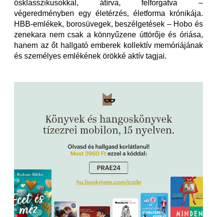
ősklasszikusokkal, átírva, felforgatva –
végeredményben egy életérzés, életforma krónikája.
HBB-emlékek, borosüvegek, beszélgetések – Hobo és
zenekara nem csak a könnyűzene úttörője és óriása,
hanem az őt hallgató emberek kollektív memóriájának
és személyes emlékének örökké aktív tagjai.