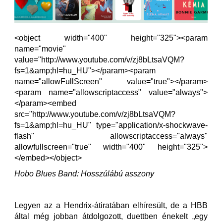
<object width="400" height="325"><param
name="movie"
value="http://www.youtube.com/v/zj8bLtsaVQM?
fs=1&amp;hl=hu_HU"></param><param
name="allowFullScreen" value="true"></param>
<param name="allowscriptaccess" value="always">
</param><embed
src="http://www.youtube.com/v/zj8bLtsaVQM?
fs=1&amp;hl=hu_HU" type="application/x-shockwave-
flash" allowscriptaccess="always"
allowfullscreen="true" width="400" height="325">
</embed></object>
Hobo Blues Band: Hosszúlábú asszony
Legyen az a Hendrix-átiratában elhíresült, de a HBB
által még jobban átdolgozott, duettben énekelt „egy