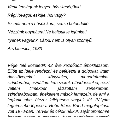
Védtelenségünk legyen büszkeségünk!
Régi lovagok esküje, hol vagy?
Ez már nem a hősök kora, sem a bolondoké.
Nézzünk egymásra! Ne hajtsuk le fejünket!
Ilyenek vagyunk. Látod, nem is olyan szörnyű.
Ars bluesica, 1983
Vége felé közeledik 42 éve kezdődött ámokfutásom.
Eljött az ideje rendezni és befejezni a dolgokat. Írtam
dalszövegeket, könyveket, monodrámákat,
színdarabot, csináltam lemezeket, előadóesteket, részt
vettem filmekben, játszottam zenekarban,
színdarabokban, énekeltem mások lemezein, de ami a
legfontosabb, ötezer fellépésen vagyok túl. Pályám
leghíresebb lépése a Hobo Blues Band megalapítása
volt 1978-ban. Tervek és célok nélkül, saját örömömre