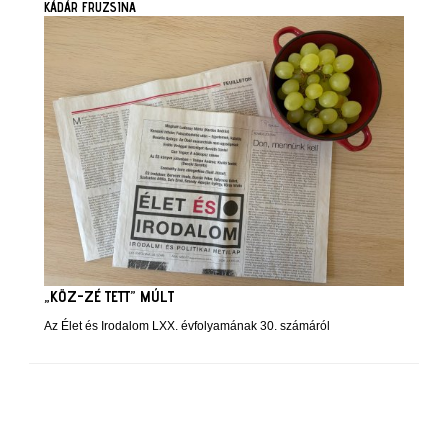
KÁDÁR FRUZSINA
„KÖZ-ZÉ TETT” MÚLT
Az Élet és Irodalom LXX. évfolyamának 30. számáról