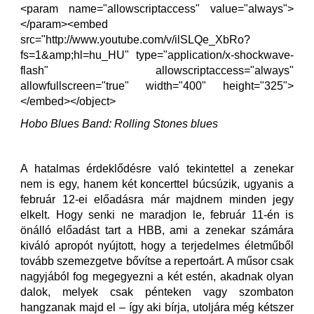
<param name="allowscriptaccess" value="always">
</param><embed
src="http://www.youtube.com/v/ilSLQe_XbRo?
fs=1&amp;hl=hu_HU" type="application/x-shockwave-
flash" allowscriptaccess="always"
allowfullscreen="true" width="400" height="325">
</embed></object>
Hobo Blues Band: Rolling Stones blues
A hatalmas érdeklődésre való tekintettel a zenekar
nem is egy, hanem két koncerttel búcsúzik, ugyanis a
február 12-ei előadásra már majdnem minden jegy
elkelt. Hogy senki ne maradjon le, február 11-én is
önálló előadást tart a HBB, ami a zenekar számára
kiváló apropót nyújtott, hogy a terjedelmes életműből
tovább szemezgetve bővítse a repertoárt. A műsor csak
nagyjából fog megegyezni a két estén, akadnak olyan
dalok, melyek csak pénteken vagy szombaton
hangzanak majd el – így aki bírja, utoljára még kétszer