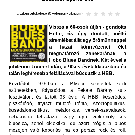
Tartalom értékelése (0 vélemény alapján):
Vissza a 66-osok útján - gondolta
Hobo, és úgy döntött, méltó
síremléket állít egy örömünneppel
a hazai könnyűzenei élet
meghatározó zenekarának, a
Hobo Blues Bandnek. Két évvel a
jubileumi koncert után, a 90-es évek klasszikus és
talán leghíresebb felállásával búcsúzik a HBB.
Kezdődött 1978-ban, a P.Mobil koncertek közti
szünetekben, folytatódott a Fekete Bárány kult-
fesztiválon, és tartott 33 évig. A HBB: keserédes,
piszkálódó, fityiszt mutató irónia, szociopolitikus-
társadalomkritikus, metaforikus, versek-szavalások,
néha-néha léha-laza, vagy épp vérkomoly ars
bluesica, zenei eklektika, de azért mégis a blues
mezején való kóborlás, na és persze rock és roll,