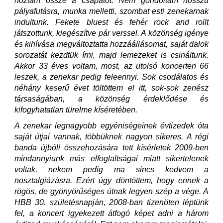
hoztam össze a csapatot. Nem gondoltam hosszú
pályafutásra, munka melletti, szombat esti zenekarnak
indultunk. Fekete bluest és fehér rock and rollt
játszottunk, kiegészítve pár verssel. A közönség igénye
és kihívása megváltoztatta hozzáállásomat, saját dalok
sorozatát kezdtük írni, majd lemezeket is csináltunk.
Akkor 33 éves voltam, most, az utolsó koncerten 66
leszek, a zenekar pedig feleennyi. Sok csodálatos és
néhány keserű évet töltöttem el itt, sok-sok zenész
társaságában, a közönség érdeklődése és
kifogyhatatlan türelme kíséretében.
A zenekar legnagyobb egyéniségeinek évtizedek óta
saját útjai vannak, többüknek nagyon sikeres. A régi
banda újbóli összehozására tett kísérletek 2009-ben
mindannyiunk más elfoglaltságai miatt sikertelenek
voltak, nekem pedig ma sincs kedvem a
nosztalgiázásra. Ezért úgy döntöttem, hogy ennek a
rögös, de gyönyörűséges útnak legyen szép a vége. A
HBB 30. születésnapján, 2008-ban tizenöten léptünk
fel, a koncert igyekezett átfogó képet adni a három