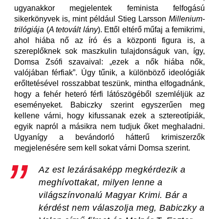
ugyanakkor megjelentek feminista felfogású
sikerkönyvek is, mint például Stieg Larsson
Millenium-
trilógiája
(
A tetovált lány
). Ettől eltérő műfaj a femikrimi,
ahol hiába nő az író és a központi figura is, a
szereplőknek sok maszkulin tulajdonságuk van, így,
Domsa Zsófi szavaival: „ezek a nők hiába nők,
valójában férfiak”. Úgy tűnik, a különböző ideológiák
erőltetésével rosszabbat teszünk, mintha elfogadnánk,
hogy a fehér heteró férfi látószögéből szemléljük az
eseményeket. Babiczky szerint egyszerűen meg
kellene várni, hogy kifussanak ezek a sztereotípiák,
egyik napról a másikra nem tudjuk őket meghaladni.
Ugyanígy a bevándorló hátterű krimiszerzők
megjelenésére sem kell sokat várni Domsa szerint.
Az est lezárásaképp megkérdezik a
meghívottakat, milyen lenne a
világszínvonalú Magyar Krimi. Bár a
kérdést nem válaszolja meg, Babiczky a