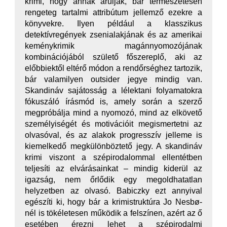
krimi, hogy annak árulják, bár természetesen
rengeteg tartalmi attribútum jellemző ezekre a
könyvekre. Ilyen például a klasszikus
detektívregények zsenialakjának és az amerikai
keménykrimik magánnyomozójának
kombinációjából születő főszereplő, aki az
előbbiektől eltérő módon a rendőrséghez tartozik,
bár valamilyen outsider jegye mindig van.
Skandináv sajátosság a lélektani folyamatokra
fókuszáló írásmód is, amely során a szerző
megpróbálja mind a nyomozó, mind az elkövető
személyiségét és motivációit megismertetni az
olvasóval, és az alakok progresszív jelleme is
kiemelkedő megkülönböztető jegy. A skandináv
krimi viszont a szépirodalommal ellentétben
teljesíti az elvárásainkat – mindig kiderül az
igazság, nem őrlődik egy megoldhatatlan
helyzetben az olvasó. Babiczky ezt annyival
egészíti ki, hogy bár a krimistruktúra Jo Nesbø-
nél is tökéletesen működik a felszínen, azért az ő
esetében érezni lehet a szépirodalmi