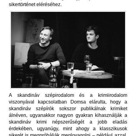
sikertörténet eléréséhez.
A skandináv szépirodalom és a krimiirodalom
viszonyával kapcsolatban Domsa elárulta, hogy a
skandináv szépírók sokszor publikálnak krimiket
álnéven, ugyanakkor nagyon gyakran kihasználják a
skandináv krimi népszerűségét a jobb eladás
érdekében, ugyanúgy, mint ahogy a klasszikusok
sikerét is megpróbálják meglovagolni – például azzal,