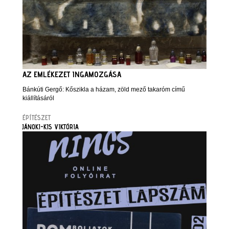
AZ EMLÉKEZET INGAMOZGÁSA
Bánkúti Gergő: Kőszikla a házam, zöld mező takaróm című
kiállításáról
ÉPÍTÉSZET
JÁNOKI-KIS VIKTÓRIA