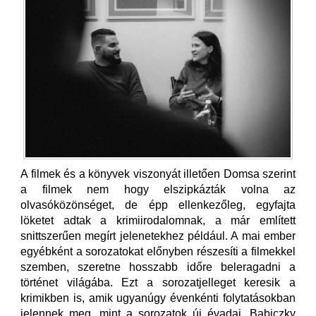
A filmek és a könyvek viszonyát illetően Domsa szerint
a filmek nem hogy elszipkázták volna az
olvasóközönséget, de épp ellenkezőleg, egyfajta
löketet adtak a krimiirodalomnak, a már említett
snittszerűen megírt jelenetekhez például. A mai ember
egyébként a sorozatokat előnyben részesíti a filmekkel
szemben, szeretne hosszabb időre beleragadni a
történet világába. Ezt a sorozatjelleget keresik a
krimikben is, amik ugyanúgy évenkénti folytatásokban
jelennek meg, mint a sorozatok új évadai. Babiczky