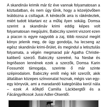
A skandináv krimik már tíz éve vannak folyamatosan a
köztudatban, és nem úgy tűnik, hogy a közeljövőben
leáldozna a csillaguk. A kérdezők arra is rákérdeztek,
miért tudott kitartani ez a műfaj ilyen sokáig. Domsa
szerint a skandináv krimi eddig képes volt
folyamatosan megújulni, Babiczky szerint viszont ezen
a piacon is egyre nagyobb a zaj, több rosszul megírt
könyv jelenik meg, de úgy gondolja, ha lecseng az
egész skandináv krimi-őrület, és megindul a letisztulás
folyamata, a végén megmarad pár Agatha Christie-
kaliberű szerző. Babiczky szeretné, ha Nesbø és
Ingriðason lennének ezek a szerzők, Domsa Karin
Fossumöt támogatja, szerinte ő már szinte
szépirodalom. Babiczky említ még két szerzőt, akik
általában közepes színvonalat hoznak, mégis van egy-
egy könyvük, ami a maradandó kategóriába kerül nála
– ezek
A kőfejtő
Camilla Läckbergtől és a
Fácángyilkosok
Jussi Adler-Olsentől.