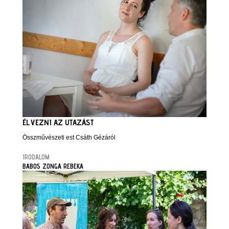
ÉLVEZNI AZ UTAZÁST
Összművészeti est Csáth Gézáról
IRODALOM
BABOS ZONGA REBEKA