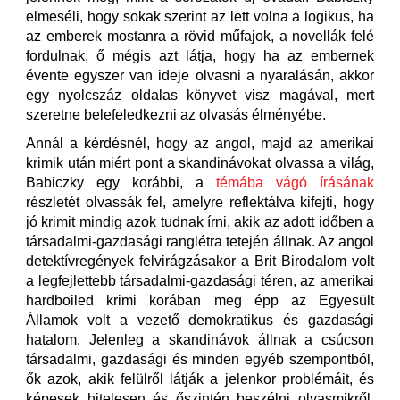
elmeséli, hogy sokak szerint az lett volna a logikus, ha
az emberek mostanra a rövid műfajok, a novellák felé
fordulnak, ő mégis azt látja, hogy ha az embernek
évente egyszer van ideje olvasni a nyaralásán, akkor
egy nyolcszáz oldalas könyvet visz magával, mert
szeretne belefeledkezni az olvasás élményébe.
Annál a kérdésnél, hogy az angol, majd az amerikai
krimik után miért pont a skandinávokat olvassa a világ,
Babiczky egy korábbi, a
témába vágó írásának
részletét olvassák fel, amelyre reflektálva kifejti, hogy
jó krimit mindig azok tudnak írni, akik az adott időben a
társadalmi-gazdasági ranglétra tetején állnak. Az angol
detektívregények felvirágzásakor a Brit Birodalom volt
a legfejlettebb társadalmi-gazdasági téren, az amerikai
hardboiled krimi korában meg épp az Egyesült
Államok volt a vezető demokratikus és gazdasági
hatalom. Jelenleg a skandinávok állnak a csúcson
társadalmi, gazdasági és minden egyéb szempontból,
ők azok, akik felülről látják a jelenkor problémáit, és
képesek hitelesen és őszintén beszélni olyasmikről,