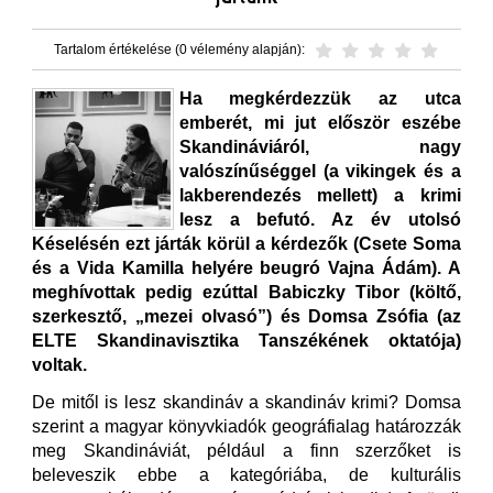
Tartalom értékelése (0 vélemény alapján):
Ha megkérdezzük az utca
emberét, mi jut először eszébe
Skandináviáról, nagy
valószínűséggel (a vikingek és a
lakberendezés mellett) a krimi
lesz a befutó. Az év utolsó
Késelésén ezt járták körül a kérdezők (Csete Soma
és a Vida Kamilla helyére beugró Vajna Ádám). A
meghívottak pedig ezúttal Babiczky Tibor (költő,
szerkesztő, „mezei olvasó”) és Domsa Zsófia (az
ELTE Skandinavisztika Tanszékének oktatója)
voltak.
De mitől is lesz skandináv a skandináv krimi? Domsa
szerint a magyar könyvkiadók geográfialag határozzák
meg Skandináviát, például a finn szerzőket is
beleveszik ebbe a kategóriába, de kulturális