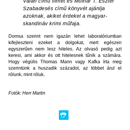
Valan
című filmet és Molnár T. Eszter
Szabadesés
című könyvét ajánlja
azoknak, akiket érdekel a magyar-
skandináv krimi műfaja.
Domsa szerint nem igazán lehet laboratóriumban
kifejleszteni ezeket a dolgokat, mert egészen
egyszerűen nem lesz hiteles. Az olvasó pedig azt
keresi, ami akkor és ott hitelesnek tűnik a számára.
Hogy végülis Thomas Mann vagy Kafka írta meg
szerintünk a huszadik századot, az többet árul el
rólunk, mint róluk.
Fotók: Herr Martin