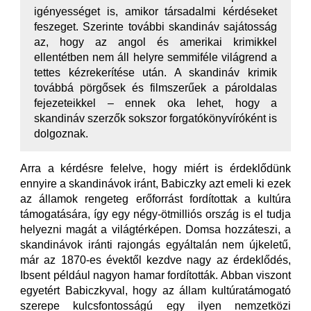
igényességet is, amikor társadalmi kérdéseket
feszeget. Szerinte további skandináv sajátosság
az, hogy az angol és amerikai krimikkel
ellentétben nem áll helyre semmiféle világrend a
tettes kézrekerítése után. A skandináv krimik
továbbá pörgősek és filmszerűek a pároldalas
fejezeteikkel – ennek oka lehet, hogy a
skandináv szerzők sokszor forgatókönyvíróként is
dolgoznak.
Arra a kérdésre felelve, hogy miért is érdeklődünk
ennyire a skandinávok iránt, Babiczky azt emeli ki ezek
az államok rengeteg erőforrást fordítottak a kultúra
támogatására, így egy négy-ötmilliós ország is el tudja
helyezni magát a világtérképen. Domsa hozzáteszi, a
skandinávok iránti rajongás egyáltalán nem újkeletű,
már az 1870-es évektől kezdve nagy az érdeklődés,
Ibsent például nagyon hamar fordították. Abban viszont
egyetért Babiczkyval, hogy az állam kultúratámogató
szerepe kulcsfontosságú egy ilyen nemzetközi