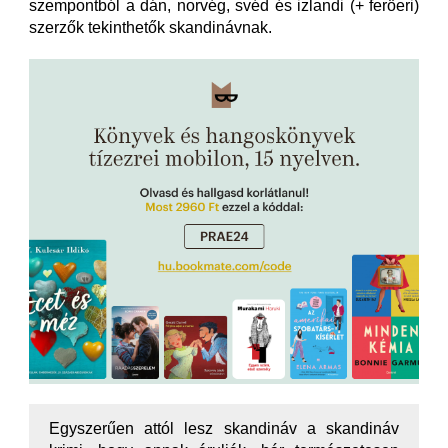
szempontból a dán, norvég, svéd és izlandi (+ feröeri)
szerzők tekinthetők skandinávnak.
Egyszerűen attól lesz skandináv a skandináv