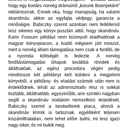
hogy egy kortárs norvég drámaírót „korunk Ibsenjeként”
reklámoznak. Ennek oka, hogy manapság, ha valami
skandináv, akkor az egyfajta védjegy, garancia a
minőségre. Babiczky szerint azonban nem feltétlenül
lesz sikeres egy könyv pusztán attól, hogy skandináv.
Karin Fossum például nem bizonyult eladhatónak a
magyar könyvpiacon, a kiadó mégsem járt rosszul,
mert a norvég állam támogatása nem csak a fordító, de
a nyomda költségét is fedezte. A norvég
fordítástámogatási űrlapok továbbá rövidek és
átláthatóak, az egész procedúra végén pedig
mindössze két példányt kell küldeni a megjelent
könyvből, a példány- és eladási számok után nem is
érdeklődnek, tehát az adminisztratív rész is sokkal
tisztább, átláthatóbb, egyszerűbb, ami szintén nagyban
segíti a skandináv irodalom nemzetközi terjedését.
Babiczky szerint a bestsellerek piaca, ahová a
skandináv krimik is tartoznak, egyébként teljesen
kiszámíthatatlan, nem lehet előre tudni, mi lesz igazi
nagy siker, és mi bukik meg.