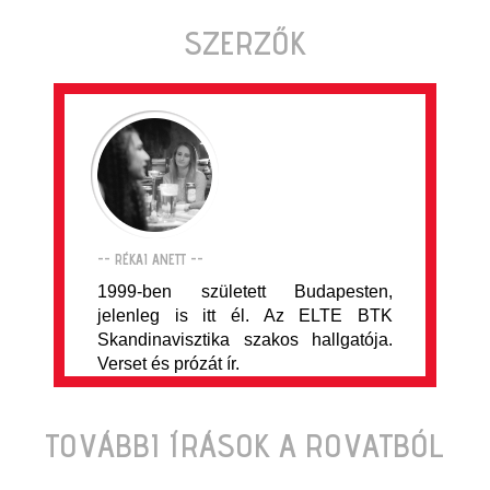
SZERZŐK
-- RÉKAI ANETT --
1999-ben született Budapesten,
jelenleg is itt él. Az ELTE BTK
Skandinavisztika szakos hallgatója.
Verset és prózát ír.
TOVÁBBI ÍRÁSOK A ROVATBÓL