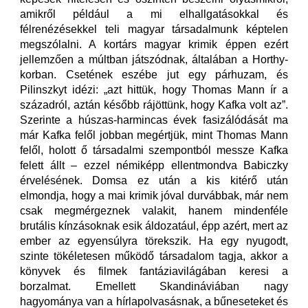
amikről például a mi elhallgatásokkal és
félrenézésekkel teli magyar társadalmunk képtelen
megszólalni. A kortárs magyar krimik éppen ezért
jellemzően a múltban játszódnak, általában a Horthy-
korban. Csetének eszébe jut egy párhuzam, és
Pilinszkyt idézi: „azt hittük, hogy Thomas Mann ír a
századról, aztán később rájöttünk, hogy Kafka volt az”.
Szerinte a húszas-harmincas évek fasizálódását ma
már Kafka felől jobban megértjük, mint Thomas Mann
felől, holott ő társadalmi szempontból messze Kafka
felett állt – ezzel némiképp ellentmondva Babiczky
érvelésének. Domsa ez után a kis kitérő után
elmondja, hogy a mai krimik jóval durvábbak, már nem
csak megmérgeznek valakit, hanem mindenféle
brutális kínzásoknak esik áldozatául, épp azért, mert az
ember az egyensúlyra törekszik. Ha egy nyugodt,
szinte tökéletesen működő társadalom tagja, akkor a
könyvek és filmek fantáziavilágában keresi a
borzalmat. Emellett Skandináviában nagy
hagyománya van a hírlapolvasásnak, a bűneseteket és