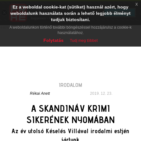
x
Ez a weboldal cookie-kat (sütiket) használ azért, hogy
PRAE.HU
×
TELEPÍTÉS
weboldalunk használata során a lehető legjobb élményt
Digital Evolution
Ingyenes - Google Play
tudjuk biztosítani.
A weboldalunkon történő további böngészéssel hozzájárulsz a cookie-k
használatához.
Folytatás
Tudj meg többet
IRODALOM
Rékai Anett
2019. 12. 23.
A SKANDINÁV KRIMI
SIKERÉNEK NYOMÁBAN
Az év utolsó Késelés Villával irodalmi estjén
jártunk