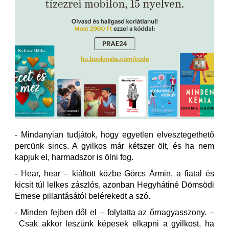
- Mindanyian tudjátok, hogy egyetlen elvesztegethető
percünk sincs. A gyilkos már kétszer ölt, és ha nem
kapjuk el, harmadszor is ölni fog.
- Hear, hear – kiáltott közbe Görcs Ármin, a fiatal és
kicsit túl lelkes zászlós, azonban Hegyhátiné Dömsödi
Emese pillantásától belérekedt a szó.
- Minden fejben dől el – folytatta az őrnagyasszony. –
Csak akkor leszünk képesek elkapni a gyilkost, ha