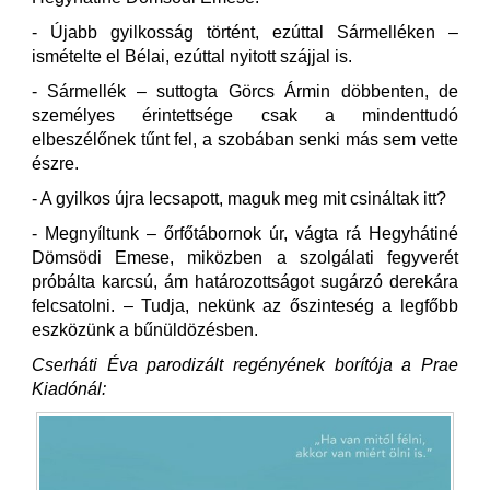
- Újabb gyilkosság történt, ezúttal Sármelléken –
ismételte el Bélai, ezúttal nyitott szájjal is.
- Sármellék – suttogta Görcs Ármin döbbenten, de
személyes érintettsége csak a mindenttudó
elbeszélőnek tűnt fel, a szobában senki más sem vette
észre.
- A gyilkos újra lecsapott, maguk meg mit csináltak itt?
- Megnyíltunk – őrfőtábornok úr, vágta rá Hegyhátiné
Dömsödi Emese, miközben a szolgálati fegyverét
próbálta karcsú, ám határozottságot sugárzó derekára
felcsatolni. – Tudja, nekünk az őszinteség a legfőbb
eszközünk a bűnüldözésben.
Cserháti Éva parodizált regényének borítója a Prae
Kiadónál: