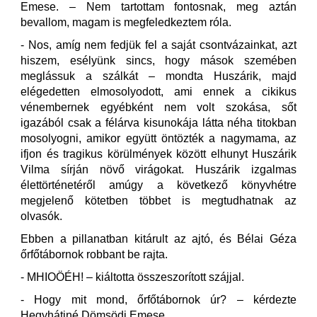
Emese. – Nem tartottam fontosnak, meg aztán
bevallom, magam is megfeledkeztem róla.
- Nos, amíg nem fedjük fel a saját csontvázainkat, azt
hiszem, esélyünk sincs, hogy mások szemében
meglássuk a szálkát – mondta Huszárik, majd
elégedetten elmosolyodott, ami ennek a cikikus
vénembernek egyébként nem volt szokása, sőt
igazából csak a félárva kisunokája látta néha titokban
mosolyogni, amikor együtt öntözték a nagymama, az
ifjon és tragikus körülmények között elhunyt Huszárik
Vilma sírján növő virágokat. Huszárik izgalmas
élettörténetéről amúgy a következő könyvhétre
megjelenő kötetben többet is megtudhatnak az
olvasók.
Ebben a pillanatban kitárult az ajtó, és Bélai Géza
őrfőtábornok robbant be rajta.
- MHIOÖÉH! – kiáltotta összeszorított szájjal.
- Hogy mit mond, őrfőtábornok úr? – kérdezte
Hegyhátiné Dömsödi Emese.