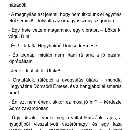
hátradőlt.
- A megnyílás azt jelenti, hogy nem titkolunk el egymás
elől semmit! – folytatta az őrnagyasszony szigorúan.
- Egy hete vettem magamnak egy vibrátort – bökte ki
végül Dini.
- És? – firtatta Hegyhátiné Dömsödi Emese.
- És tegnap, miután nem írtam rá arra a jó pasira,
kipróbáltam.
- Jeee – kiáltott fel Ulrike!
- Gratulálok, ráléptél a gyógyulás útjára – mondta
Hegyhátiné Dömsödi Emese, és a hangjából elismerés
áradt.
- Én ezt nem értem, akkor ez most jó hír? – kérdezte
Görcs zavarodottan.
- Úgy látszik – vonta meg a vállát Huszárik Lajos, a
nyugdíjból visszahívott vezérőrnagy, és egy laza