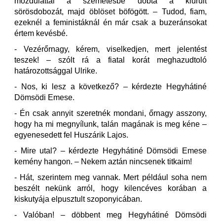
mozdulattal a szemetesbe dobta a kiürült
sörösdobozát, majd öblöset böfögött. – Tudod, fiam,
ezeknél a feministáknál én már csak a buzeránsokat
értem kevésbé.
- Vezérőrnagy, kérem, viselkedjen, mert jelentést
teszek! – szólt rá a fiatal korát meghazudtoló
határozottsággal Ulrike.
- Nos, ki lesz a következő? – kérdezte Hegyhátiné
Dömsödi Emese.
- Én csak annyit szeretnék mondani, őrnagy asszony,
hogy ha mi megnyílunk, talán magának is meg kéne –
egyenesedett fel Huszárik Lajos.
- Mire utal? – kérdezte Hegyhátiné Dömsödi Emese
kemény hangon. – Nekem aztán nincsenek titkaim!
- Hát, szerintem meg vannak. Mert például soha nem
beszélt nekünk arról, hogy kilencéves korában a
kiskutyája elpusztult szoponyicában.
- Valóban! – döbbent meg Hegyhátiné Dömsödi