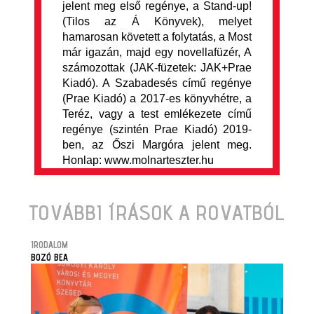
jelent meg első regénye, a Stand-up!
(Tilos az Á Könyvek), melyet
hamarosan követett a folytatás, a Most
már igazán, majd egy novellafüzér, A
számozottak (JAK-füzetek: JAK+Prae
Kiadó). A Szabadesés című regénye
(Prae Kiadó) a 2017-es könyvhétre, a
Teréz, vagy a test emlékezete című
regénye (szintén Prae Kiadó) 2019-
ben, az Őszi Margóra jelent meg.
Honlap: www.molnarteszter.hu
TOVÁBBI ÍRÁSOK A ROVATBÓL
IRODALOM
BOZÓ BEA