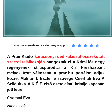
Tartalom értékelése (2 vélemény alapján):
A Prae Kiadó
karácsonyi dedikálással összekötött
szerzői találkozóján
hangoztak el a Krimi Ma négy
regényének stílusparódiái a Kis Présházban,
melyek írott változatát a prae.hu portálon adjuk
közre. Molnár T. Eszter e szövege Cserháti Éva A
Sellő titka. A K.É.Z. első esete című krimije kapcsán
jött létre.
Cserháti Éva
Nincs titok