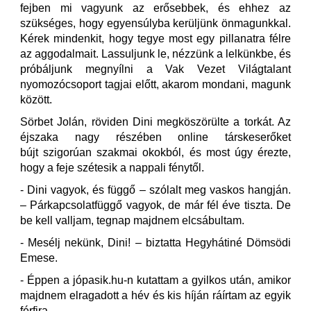
fejben mi vagyunk az erősebbek, és ehhez az
szükséges, hogy egyensúlyba kerüljünk önmagunkkal.
Kérek mindenkit, hogy tegye most egy pillanatra félre
az aggodalmait. Lassuljunk le, nézzünk a lelkünkbe, és
próbáljunk megnyílni a Vak Vezet Világtalant
nyomozócsoport tagjai előtt, akarom mondani, magunk
között.
Sörbet Jolán, röviden Dini megköszörülte a torkát. Az
éjszaka nagy részében online társkeserőket
bújt szigorúan szakmai okokból, és most úgy érezte,
hogy a feje szétesik a nappali fénytől.
- Dini vagyok, és függő – szólalt meg vaskos hangján.
– Párkapcsolatfüggő vagyok, de már fél éve tiszta. De
be kell valljam, tegnap majdnem elcsábultam.
- Mesélj nekünk, Dini! – biztatta Hegyhátiné Dömsödi
Emese.
- Éppen a jópasik.hu-n kutattam a gyilkos után, amikor
majdnem elragadott a hév és kis híján ráírtam az egyik
férfira…