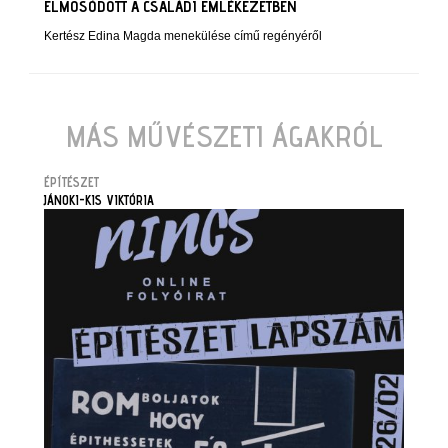
ELMOSÓDOTT A CSALÁDI EMLÉKEZETBEN
Kertész Edina Magda menekülése című regényéről
MÁS MŰVÉSZETI ÁGAKRÓL
ÉPÍTÉSZET
JÁNOKI-KIS VIKTÓRIA