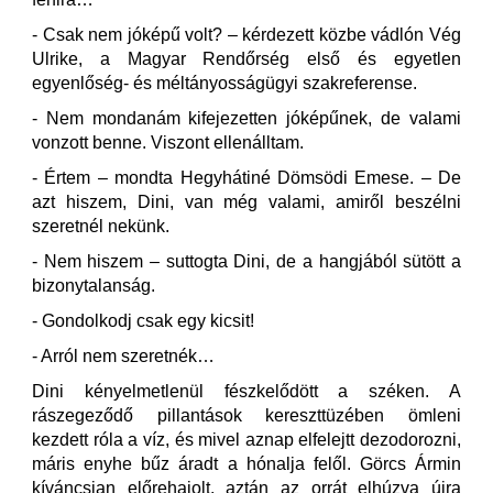
- Csak nem jóképű volt? – kérdezett közbe vádlón Vég
Ulrike, a Magyar Rendőrség első és egyetlen
egyenlőség- és méltányosságügyi szakreferense.
- Nem mondanám kifejezetten jóképűnek, de valami
vonzott benne. Viszont ellenálltam.
- Értem – mondta Hegyhátiné Dömsödi Emese. – De
azt hiszem, Dini, van még valami, amiről beszélni
szeretnél nekünk.
- Nem hiszem – suttogta Dini, de a hangjából sütött a
bizonytalanság.
- Gondolkodj csak egy kicsit!
- Arról nem szeretnék…
Dini kényelmetlenül fészkelődött a széken. A
rászegeződő pillantások kereszttüzében ömleni
kezdett róla a víz, és mivel aznap elfelejtt dezodorozni,
máris enyhe bűz áradt a hónalja felől. Görcs Ármin
kíváncsian előrehajolt, aztán az orrát elhúzva újra