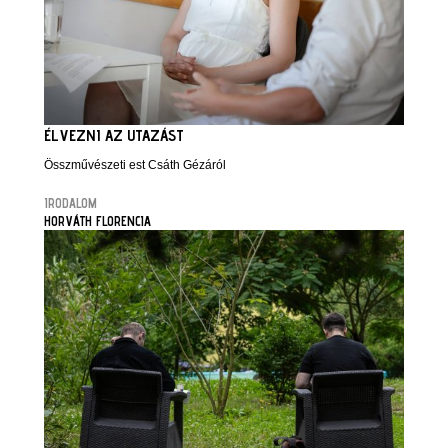
ÉLVEZNI AZ UTAZÁST
Összművészeti est Csáth Gézáról
IRODALOM
HORVÁTH FLORENCIA