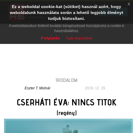
x
Ez a weboldal cookie-kat (sütiket) használ azért, hogy
PRAE.HU
×
TELEPÍTÉS
weboldalunk használata során a lehető legjobb élményt
Digital Evolution
Ingyenes - Google Play
tudjuk biztosítani.
A weboldalunkon történő további böngészéssel hozzájárulsz a cookie-k
használatához.
Folytatás
Tudj meg többet
IRODALOM
Eszter T. Molnár
2019. 12. 29.
CSERHÁTI ÉVA: NINCS TITOK
(regény)