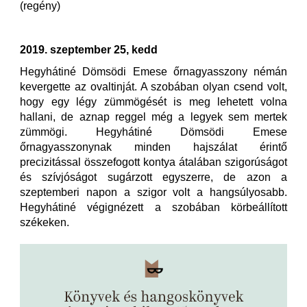
(regény)
2019. szeptember 25, kedd
Hegyhátiné Dömsödi Emese őrnagyasszony némán
kevergette az ovaltinját. A szobában olyan csend volt,
hogy egy légy zümmögését is meg lehetett volna
hallani, de aznap reggel még a legyek sem mertek
zümmögi. Hegyhátiné Dömsödi Emese
őrnagyasszonynak minden hajszálat érintő
precizitással összefogott kontya átalában szigorúságot
és szívjóságot sugárzott egyszerre, de azon a
szeptemberi napon a szigor volt a hangsúlyosabb.
Hegyhátiné végignézett a szobában körbeállított
székeken.