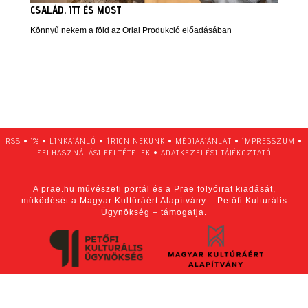
CSALÁD, ITT ÉS MOST
Könnyű nekem a föld az Orlai Produkció előadásában
RSS
•
1%
•
LINKAJÁNLÓ
•
ÍRJON NEKÜNK
•
MÉDIAAJÁNLAT
•
IMPRESSZUM
•
FELHASZNÁLÁSI FELTÉTELEK
•
ADATKEZELÉSI TÁJÉKOZTATÓ
A prae.hu művészeti portál és a Prae folyóirat kiadását,
működését a Magyar Kultúráért Alapítvány – Petőfi Kulturális
Ügynökség – támogatja.