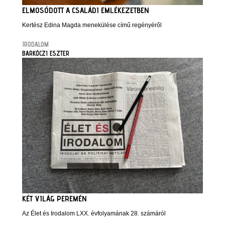
ELMOSÓDOTT A CSALÁDI EMLÉKEZETBEN
Kertész Edina Magda menekülése című regényéről
IRODALOM
BARKÓCZI ESZTER
KÉT VILÁG PEREMÉN
Az Élet és Irodalom LXX. évfolyamának 28. számáról