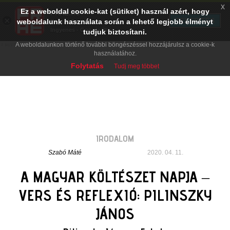
x
Ez a weboldal cookie-kat (sütiket) használ azért, hogy
PRAE.HU
×
TELEPÍTÉS
weboldalunk használata során a lehető legjobb élményt
Digital Evolution
Ingyenes - Google Play
tudjuk biztosítani.
A weboldalunkon történő további böngészéssel hozzájárulsz a cookie-k
használatához.
Folytatás
Tudj meg többet
IRODALOM
Szabó Máté
2020. 04. 11.
A MAGYAR KÖLTÉSZET NAPJA –
VERS ÉS REFLEXIÓ: PILINSZKY
JÁNOS