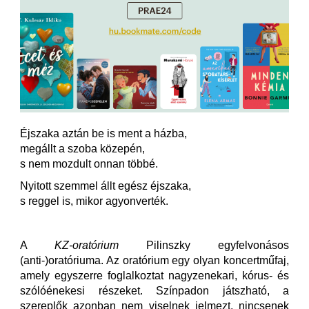
Éjszaka aztán be is ment a házba,
megállt a szoba közepén,
s nem mozdult onnan többé.
Nyitott szemmel állt egész éjszaka,
s reggel is, mikor agyonverték.
A
KZ-oratórium
Pilinszky egyfelvonásos
(anti-)oratóriuma. Az oratórium egy olyan koncertműfaj,
amely egyszerre foglalkoztat nagyzenekari, kórus- és
szólóénekesi részeket. Színpadon játszható, a
szereplők azonban nem viselnek jelmezt, nincsenek