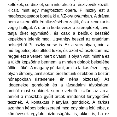
kellékek, se díszlet, sem interakció a résztvevők között.
Kicsit, mint egy megfosztott opera. Pilinszky ezt a
megfosztottságot bontja ki a
KZ-oratórium
ban. A dráma
nem a szereplők érintkezésében zajlik, és a zenekar is
végig hallgat. A dráma körbeveszi a szereplőket, távol
tartja őket egymástól, és csak a belőlük beszélő
képekben jelenik meg. Ugyanígy beszél az oratórium
belsejéből Pilinszky verse is. Ez a vers olyan, mint a
mű legbelsejébe állított tükör, és azért választottam ma
reggel ezt a verset, mert olvasni is olyan volt, mintha ez
a tükör képződne bennem, a minden dolgok belsejébe
állított tükör. A magány például, amit a farkas érzett, egy
olyan élmény, amit sokan érezhetünk ezekben a bezárt
hónapokban (istenemre, én néha biztosan). Az
idegenekre gondolok és a társadalmi távolságra,
amitől most senkinek sem kivehető tisztán az arca,
amiért a maszkba gyűrt arcok mindenkit fenyegetővé
tesznek. A kontaktus hiányára gondolok. A farkas
azonban képes beleszeretni még egy sima felületbe, a
kőművesek egyfalú biztonságába is, akkor is, ha ez