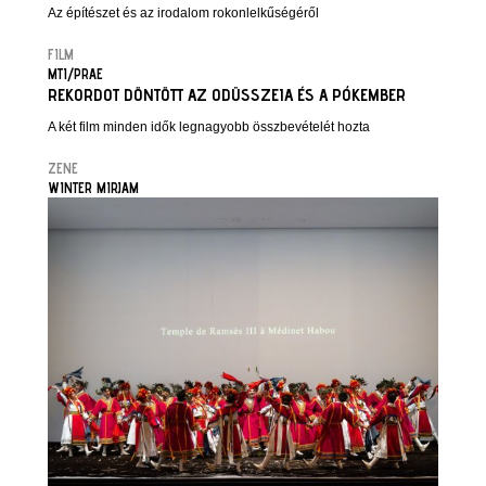
Az építészet és az irodalom rokonlelkűségéről
FILM
MTI/PRAE
REKORDOT DÖNTÖTT AZ ODÜSSZEIA ÉS A PÓKEMBER
A két film minden idők legnagyobb összbevételét hozta
ZENE
WINTER MIRJAM