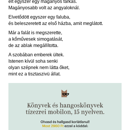
élt egyszer egy magányos farkas.
Magányosabb volt az angyaloknál.
Elvetődött egyszer egy faluba,
és beleszeretett az első házba, amit meglátott.
Már a falát is megszerette,
a kőművesek simogatását,
de az ablak megállította.
A szobában emberek ültek.
Istenen kívül soha senki
olyan szépnek nem látta őket,
mint ez a tisztaszivü állat.