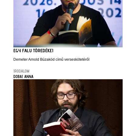
EGY FALU TÖREDÉKEI
Demeter Arnold Búzaköd című verseskötetéről
IRODALOM
DOBAI ANNA