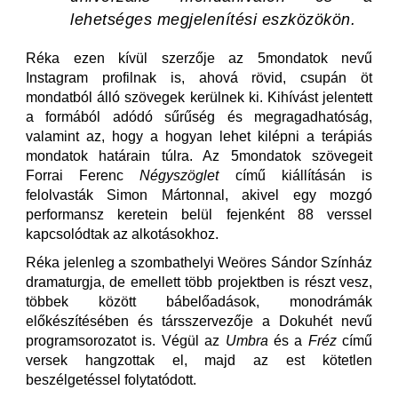
lehetséges megjelenítési eszközökön.
Réka ezen kívül szerzője az 5mondatok nevű
Instagram profilnak is, ahová rövid, csupán öt
mondatból álló szövegek kerülnek ki. Kihívást jelentett
a formából adódó sűrűség és megragadhatóság,
valamint az, hogy a hogyan lehet kilépni a terápiás
mondatok határain túlra. Az 5mondatok szövegeit
Forrai Ferenc
Négyszöglet
című kiállításán is
felolvasták Simon Mártonnal, akivel egy mozgó
performansz keretein belül fejenként 88 verssel
kapcsolódtak az alkotásokhoz.
Réka jelenleg a szombathelyi Weöres Sándor Színház
dramaturgja, de emellett több projektben is részt vesz,
többek között bábelőadások, monodrámák
előkészítésében és társszervezője a Dokuhét nevű
programsorozatot is. Végül az
Umbra
és a
Fréz
című
versek hangzottak el, majd az est kötetlen
beszélgetéssel folytatódott.