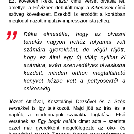
Ezt követően Réka
Lazúr
című versét olvasta fel,
amellyel a Hévízben debütált majd a
Kikericsek
című
szöveg következett. Ezekből is érződött a korábban
megfogalmazott impulzív-impresszionista jelleg.
Réka elmesélte, hogy az olvasni
tanulás nagyon nehéz folyamat volt
számára gyerekként, de végül rájött,
hogy ez által egy új világ nyílhat ki
számára, ezért szenvedélyes olvasásba
kezdett, minden otthon megtalálható
könyvet kézbe vett a pöttyösektől a
csíkosakig.
József Attilával, Kosztolányi Dezsővel és a
Szép
versek
kel is így találkozott. Majd jött az írás és a
naplók, a mindennapok szavakba foglalása. Első
versének az
Egy bogár halála
címet adta – szerinte
ezzel már gyerekként megelőlegezte az öko- és