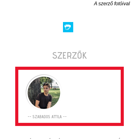
A szerző fotóival
SZERZŐK
-- SZABADOS ATTILA --