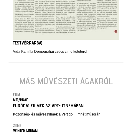
TESTVÉRPÁRBAJ
Vida Kamilla Demográfiai csúcs című kötetéről
MÁS MŰVÉSZETI ÁGAKRÓL
FILM
MTI/PRAE
EURÓPAI FILMEK AZ ART+ CINEMÁBAN
Közönség- és művészfilmek a Vertigo Filmhét műsorán
ZENE
WINTER MIRJAM