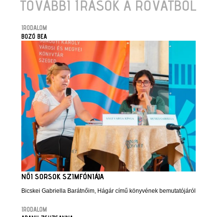
TOVÁBBI ÍRÁSOK A ROVATBÓL
IRODALOM
BOZÓ BEA
NŐI SORSOK SZIMFÓNIÁJA
Bicskei Gabriella Barátnőim, Hágár című könyvének bemutatójáról
IRODALOM