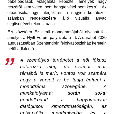
bábelőadások vizsgálata képezte, amelyek nagy
részéről sem video, sem hangfelvétel nem készült. Az
előadásokat így interjúk és a nagyon korlátozott
számban rendelkezésre álló vizuális anyag
segítségével rekonstruálta.
Ezt követően
Ez
című monodrámájából olvasott fel,
amelyet a Nyílt Fórum pályázatára írt. A darabot 2020
augusztusában Szentendrén felolvasószínház keretein
belül adták elő.
A személyes történetet a női fókusz
határozza meg, de számos más
témából is merít. Fontos volt számára
hogy a verseit is be tudja építeni a
monodráma szövegébe. A
munkafolyamat során sokat
gondolkodott a hagyományos
dialógusok kimozdíthatóságán, az
univerzális mondanivalón és a