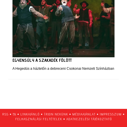
EGYENSÚLY A SZAKADÉK FÖLÖTT
A Hegedüs a háztetőn a debreceni Csokonai Nemzeti Színházban
RSS
•
1%
•
LINKAJÁNLÓ
•
ÍRJON NEKÜNK
•
MÉDIAAJÁNLAT
•
IMPRESSZUM
•
FELHASZNÁLÁSI FELTÉTELEK
•
ADATKEZELÉSI TÁJÉKOZTATÓ