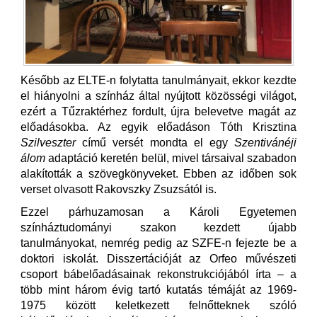
Később az ELTE-n folytatta tanulmányait, ekkor kezdte
el hiányolni a színház által nyújtott közösségi világot,
ezért a Tűzraktérhez fordult, újra belevetve magát az
előadásokba. Az egyik előadáson Tóth Krisztina
Szilveszter
című versét mondta el egy
Szentivánéji
álom
adaptáció keretén belül, mivel társaival szabadon
alakították a szövegkönyveket. Ebben az időben sok
verset olvasott Rakovszky Zsuzsától is.
Ezzel párhuzamosan a Károli Egyetemen
színháztudományi szakon kezdett újabb
tanulmányokat, nemrég pedig az SZFE-n fejezte be a
doktori iskolát. Disszertációját az Orfeo művészeti
csoport bábelőadásainak rekonstrukciójából írta – a
több mint három évig tartó kutatás témáját az 1969-
1975 között keletkezett felnőtteknek szóló