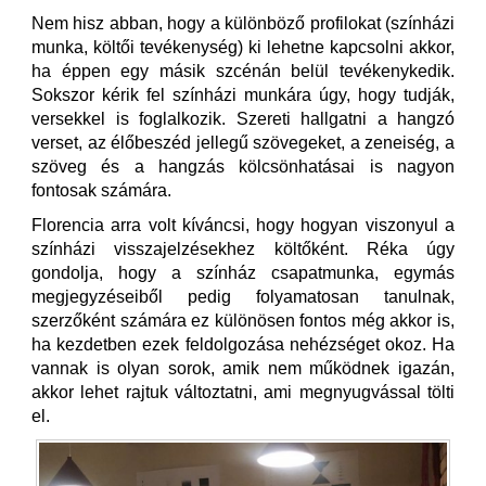
Nem hisz abban, hogy a különböző profilokat (színházi
munka, költői tevékenység) ki lehetne kapcsolni akkor,
ha éppen egy másik szcénán belül tevékenykedik.
Sokszor kérik fel színházi munkára úgy, hogy tudják,
versekkel is foglalkozik. Szereti hallgatni a hangzó
verset, az élőbeszéd jellegű szövegeket, a zeneiség, a
szöveg és a hangzás kölcsönhatásai is nagyon
fontosak számára.
Florencia arra volt kíváncsi, hogy hogyan viszonyul a
színházi visszajelzésekhez költőként. Réka úgy
gondolja, hogy a színház csapatmunka, egymás
megjegyzéseiből pedig folyamatosan tanulnak,
szerzőként számára ez különösen fontos még akkor is,
ha kezdetben ezek feldolgozása nehézséget okoz. Ha
vannak is olyan sorok, amik nem működnek igazán,
akkor lehet rajtuk változtatni, ami megnyugvással tölti
el.