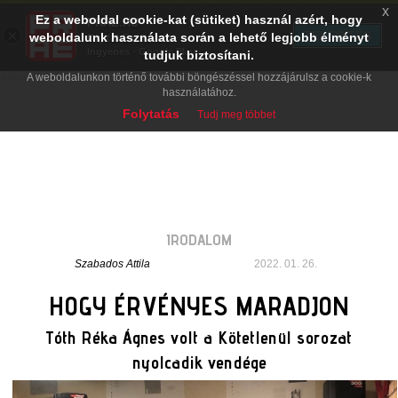
x
Ez a weboldal cookie-kat (sütiket) használ azért, hogy
PRAE.HU
×
TELEPÍTÉS
weboldalunk használata során a lehető legjobb élményt
Digital Evolution
Ingyenes - Google Play
tudjuk biztosítani.
A weboldalunkon történő további böngészéssel hozzájárulsz a cookie-k
használatához.
Folytatás
Tudj meg többet
IRODALOM
Szabados Attila
2022. 01. 26.
HOGY ÉRVÉNYES MARADJON
Tóth Réka Ágnes volt a Kötetlenül sorozat
nyolcadik vendége