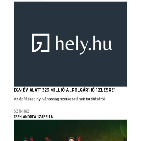
EGY ÉV ALATT 323 MILLIÓ A „POLGÁRI JÓ ÍZLÉSRE”
Az építészeti nyilvánosság szerkezetének torzításáról
SZÍNHÁZ
CSEH ANDREA IZABELLA