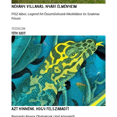
NÉHÁNY VILLANÁS, NYÁRI ÉLMÉNYEIM
FISZ-tábor, Legend’Art Összművészeti Alkotótábor és Szakmai
Fórum
IRODALOM
TÓTH JUDIT
AZT HINNÉNK, HOGY FELSZABADÍT
Bernardo Atxaga Obabakoak című könyvéről