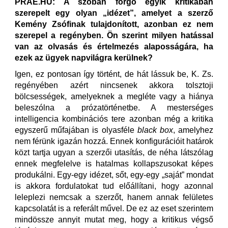
PRAE.HU: A szóban forgó egyik kritikában
szerepelt egy olyan „idézet”, amelyet a szerző
Kemény Zsófinak tulajdonított, azonban ez nem
szerepel a regényben. Ön szerint milyen hatással
van az olvasás és értelmezés alaposságára, ha
ezek az ügyek napvilágra kerülnek?
Igen, ez pontosan így történt, de hát lássuk be, K. Zs.
regényében azért nincsenek akkora tolsztoji
bölcsességek, amelyeknek a megléte vagy a hiánya
beleszólna a prózatörténetbe. A mesterséges
intelligencia kombinációs tere azonban még a kritika
egyszerű műfajában is olyasféle
black box
, amelyhez
nem férünk igazán hozzá. Ennek konfigurációit határok
közt tartja ugyan a szerzői utasítás, de néha látszólag
ennek megfelelve is hatalmas kollapszusokat képes
produkálni. Egy-egy idézet, sőt, egy-egy „saját” mondat
is akkora fordulatokat tud előállítani, hogy azonnal
leleplezi nemcsak a szerzőt, hanem annak felületes
kapcsolatát is a referált művel. De ez az eset szerintem
mindössze annyit mutat meg, hogy a kritikus végső