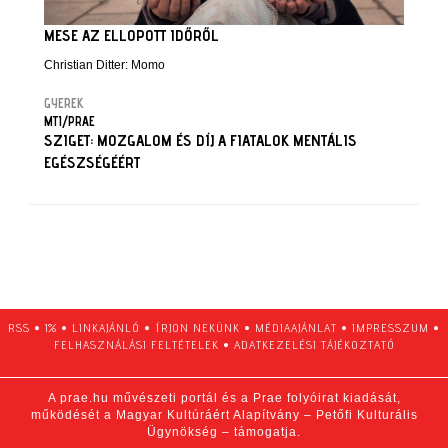
MESE AZ ELLOPOTT IDŐRŐL
Christian Ditter: Momo
GYEREK
MTI/PRAE
SZIGET: MOZGALOM ÉS DÍJ A FIATALOK MENTÁLIS
EGÉSZSÉGÉÉRT
RSS
•
1%
•
LINKAJÁNLÓ
•
ÍRJON NEKÜNK
•
MÉDIAAJÁNLAT
•
IMPRESSZUM
•
FELHASZNÁLÁSI FELTÉTELEK
•
ADATKEZELÉSI TÁJÉKOZTATÓ
A prae.hu művészeti portál és a Prae folyóirat kiadását,
működését a Magyar Kultúráért Alapítvány – Petőfi Kulturális
Ügynökség – támogatja.