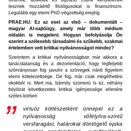
lesznek hozzáértő filológusokat is finanszírozni.
Legalább egy elemi PhD-végzettség erejéig.
PRAE.HU: Ez az eset az első – dokumentált –
magyar AI-sajtóügy, amely már több médium
oldalán is megjelent. Hogyan befolyásolja Ön
szerint a szélesebb társadalmi és szűkebb, szakmai
értelemben vett kritikai nyilvánosságot mindez?
Szerintem a kritikai nyilvánosságban már akkora a
tanácstalanság és a dezorientáció, hogy legfeljebb
szórványosan fog javulni a szövegek iránti figyelem
elemi kötelezettsége. De fog, már csak megélhetési
okokból is. Mert ma, bármily szomorú is ez, néhány
folyóirat következetes kritikai igényessége ellenére
széles körben
virtuóz költészetként ünnepel ez a
nyilvánosság vőfélylíra-szintű
versfaragást, határokat döntögető epika