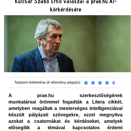
Kulcsár Szabó Ernő válaszai a prae.hu AI-
körkérdésére
Tartalom értékelése (6 vélemény alapján):
A prae.hu szerkesztőségének
munkatársai örömmel fogadták a Litera cikkét,
amelyben reagáltak a mesterséges intelligenciával
készült pályázati szövegekre, ezzel megnyitva
azokat a csatornákat és kérdéseket, amelyek
elősegítik a témával kapcsolatos érdemi