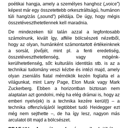
poétikai hangja, amely a személyes hanghoz („voice”)
képest már egy összetettebb orkesztráltságú, humánon
túli hang/zás („sound”) példája. De úgy, hogy mégis
összetéveszthetetlennek kell maradnia.
De mindezeken túl talán azzal a legfontosabb
számolnunk, kivált így, afféle bölcsészeti nézetből,
hogy az olyan, humánként számontartott értékeinknek
a sorsát, jövőjét, mint pl. a fenti eredetiség,
összetéveszthetetlenség, vagy mögénk-
kerülhetetlenség, sőt: kulturális identitás stb. is az a
technikai tudomány veszi kézbe és intézi majd, amely
olyan zseniális fiatal mérnökök kezén foglalta el a
világunkat, mint Larry Page, Elon Musk vagy Mark
Zuckerberg. Ebben a horizontban biztosan nem
alaptalan azt gondolni, még ha elég drámai is, hogy az
emberi nyelv(ek) is a technika kezére kerül(t) – a
technika offenzívájáról legtöbbet tudó Heidegger ezt
még nem sejthette –, de ha így lesz, nagyon más
arculatot ölt majd a bölcsészet.