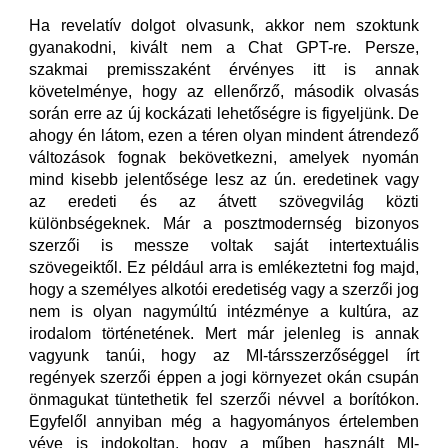
Ha revelatív dolgot olvasunk, akkor nem szoktunk
gyanakodni, kivált nem a Chat GPT-re. Persze,
szakmai premisszaként érvényes itt is annak
követelménye, hogy az ellenőrző, második olvasás
során erre az új kockázati lehetőségre is figyeljünk. De
ahogy én látom, ezen a téren olyan mindent átrendező
változások fognak bekövetkezni, amelyek nyomán
mind kisebb jelentősége lesz az ún. eredetinek vagy
az eredeti és az átvett szövegvilág közti
különbségeknek. Már a posztmodernség bizonyos
szerzői is messze voltak saját intertextuális
szövegeiktől. Ez például arra is emlékeztetni fog majd,
hogy a személyes alkotói eredetiség vagy a szerzői jog
nem is olyan nagymúltú intézménye a kultúra, az
irodalom történetének. Mert már jelenleg is annak
vagyunk tanúi, hogy az MI-társszerzőséggel írt
regények szerzői éppen a jogi környezet okán csupán
önmagukat tüntethetik fel szerzői névvel a borítókon.
Egyfelől annyiban még a hagyományos értelemben
véve is indokoltan, hogy a műben használt MI-