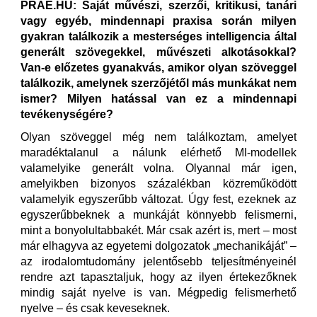
PRAE.HU: Saját művészi, szerzői, kritikusi, tanári
vagy egyéb, mindennapi praxisa során milyen
gyakran találkozik a mesterséges intelligencia által
generált szövegekkel, művészeti alkotásokkal?
Van-e előzetes gyanakvás, amikor olyan szöveggel
találkozik, amelynek szerzőjétől más munkákat nem
ismer? Milyen hatással van ez a mindennapi
tevékenységére?
Olyan szöveggel még nem találkoztam, amelyet
maradéktalanul a nálunk elérhető MI-modellek
valamelyike generált volna. Olyannal már igen,
amelyikben bizonyos százalékban közreműködött
valamelyik egyszerűbb változat. Úgy fest, ezeknek az
egyszerűbbeknek a munkáját könnyebb felismerni,
mint a bonyolultabbakét. Már csak azért is, mert – most
már elhagyva az egyetemi dolgozatok „mechanikáját” –
az irodalomtudomány jelentősebb teljesítményeinél
rendre azt tapasztaljuk, hogy az ilyen értekezőknek
mindig saját nyelve is van. Mégpedig felismerhető
nyelve – és csak keveseknek.