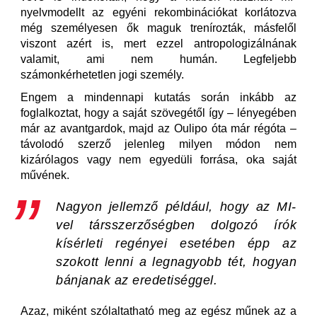
nyelvmodellt az egyéni rekombinációkat korlátozva
még személyesen ők maguk trenírozták, másfelől
viszont azért is, mert ezzel antropologizálnának
valamit, ami nem humán. Legfeljebb
számonkérhetetlen jogi személy.
Engem a mindennapi kutatás során inkább az
foglalkoztat, hogy a saját szövegétől így – lényegében
már az avantgardok, majd az Oulipo óta már régóta –
távolodó szerző jelenleg milyen módon nem
kizárólagos vagy nem egyedüli forrása, oka saját
művének.
Nagyon jellemző például, hogy az MI-
vel társszerzőségben dolgozó írók
kísérleti regényei esetében épp az
szokott lenni a legnagyobb tét, hogyan
bánjanak az eredetiséggel.
Azaz, miként szólaltatható meg az egész műnek az a