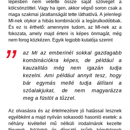
lépésben nem vetette össze saját szövegét a
kölcsönzöttel. Vagy ha igen, akkor végső soron csak a
maga szakmai járatlanságát tette láthatóvá. A jelenlegi
MI-nek olykor a hibás kombinációi a legárulkodóbbak.
És ez is érthető: amennyire tudom, az MI-nek az a
fokozata, amely majd érteni is képes önmagát, még
nem forog közkézen. Egyik legjobb kutatója szerint
az MI az emberinél sokkal gazdagabb
kombinációkra képes, de például a
kauzalitás még nem igazán tudja
kezelni. Ami például annyit tesz, hogy
bár egymás mellé tudja állítani a
szóalakjukat, de nem magyarázza
meg a füstöt a tűzzel.
Az olvasásra és az értelmezésre jó hatással lesznek
egyébként a majd nyilván sokasodó hasonló esetek: a
néhány kivétellel mű nélküli irodalmárok kezelte
fórumok, felületek és díjosztó zsűrik kénytelenek