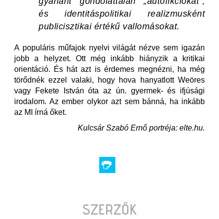
gyanánt gondolattalan „autofikciókat”,
és identitáspolitikai realizmusként
publicisztikai értékű vallomásokat.
A populáris műfajok nyelvi világát nézve sem igazán
jobb a helyzet. Ott még inkább hiányzik a kritikai
orientáció. És hát azt is érdemes megnézni, ha még
törődnék ezzel valaki, hogy hova hanyatlott Weöres
vagy Fekete István óta az ún. gyermek- és ifjúsági
irodalom. Az ember olykor azt sem bánná, ha inkább
az MI írná őket.
Kulcsár Szabó Ernő portréja: elte.hu.
SZERZŐK