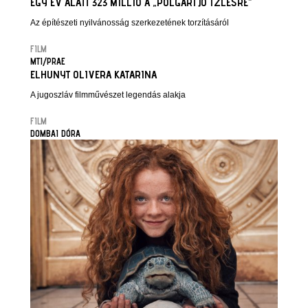
EGY ÉV ALATT 323 MILLIÓ A „POLGÁRI JÓ ÍZLÉSRE”
Az építészeti nyilvánosság szerkezetének torzításáról
FILM
MTI/PRAE
ELHUNYT OLIVERA KATARINA
A jugoszláv filmművészet legendás alakja
FILM
DOMBAI DÓRA