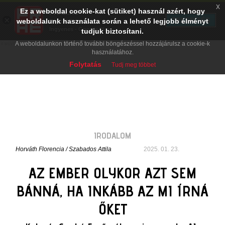
x
Ez a weboldal cookie-kat (sütiket) használ azért, hogy
PRAE.HU
×
TELEPÍTÉS
weboldalunk használata során a lehető legjobb élményt
Digital Evolution
Ingyenes - Google Play
tudjuk biztosítani.
A weboldalunkon történő további böngészéssel hozzájárulsz a cookie-k
használatához.
Folytatás
Tudj meg többet
IRODALOM
Horváth Florencia
/
Szabados Attila
2025. 01. 23.
AZ EMBER OLYKOR AZT SEM
BÁNNÁ, HA INKÁBB AZ MI ÍRNÁ
ŐKET