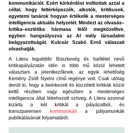
kommunikációt. Ezért körkérdést indítottak azzal a
céllal, hogy feltérképezzék, alkotók, kritikusok,
egyetemi tanárok hogyan értékelik a mesterséges
intelligencia aktuális helyzetét. Mindezt az olvasás–
kritika–esztétika hármasa felől megközelítve,
egyben hangsúlyozva az AI mély társadalmi
beágyazottságát. Kulcsár Szabó Ernő válaszait
olvashatják.
A Litera legutóbbi Büszkeség és balítélet nevű
kritikapályázatán idén is több mű közül lehetett
választani a jelentkezőknek, az egyik lehetőség
Kemény Zsófi Nyelni című regénye volt. Csak utólag
derült ki, hogy a beérkezett és közzétett kritikák közül
kettő részben vagy egészben a mesterséges
intelligencia által létrehozott szöveg. A Litera azonnal
kizárta a két kritikát a pályázatból, és
transzparensen
kommunikált
a pályamunkák
publikálásának folyamatáról.