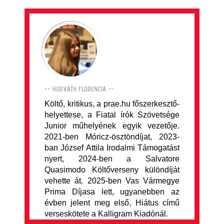
-- HORVÁTH FLORENCIA --
Költő, kritikus, a prae.hu főszerkesztő-
helyettese, a Fiatal írók Szövetsége
Junior műhelyének egyik vezetője.
2021-ben Móricz-ösztöndíjat, 2023-
ban József Attila Irodalmi Támogatást
nyert, 2024-ben a Salvatore
Quasimodo Költőverseny különdíját
vehette át. 2025-ben Vas Vármegye
Prima Díjasa lett, ugyanebben az
évben jelent meg első, Hiátus című
verseskötete a Kalligram Kiadónál.