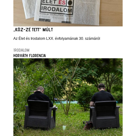
„KÖZ-ZÉ TETT” MÚLT
Az Élet és Irodalom LXX. évfolyamának 30. számáról
IRODALOM
HORVÁTH FLORENCIA