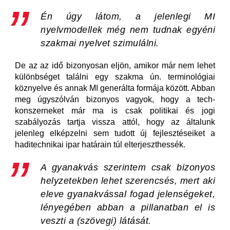
Én úgy látom, a jelenlegi MI
nyelvmodellek még nem tudnak egyéni
szakmai nyelvet szimulálni.
De az az idő bizonyosan eljön, amikor már nem lehet
különbséget találni egy szakma ún. terminológiai
köznyelve és annak MI generálta formája között. Abban
meg úgyszólván bizonyos vagyok, hogy a tech-
konszerneket már ma is csak politikai és jogi
szabályozás tartja vissza attól, hogy az általunk
jelenleg elképzelni sem tudott új fejlesztéseiket a
haditechnikai ipar határain túl elterjeszthessék.
A gyanakvás szerintem csak bizonyos
helyzetekben lehet szerencsés, mert aki
eleve gyanakvással fogad jelenségeket,
lényegében abban a pillanatban el is
veszti a (szövegi) látását.