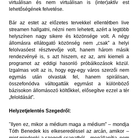
virtuálisan és nem virtuálisan is (inter)aktív est
lehetőségének felvetése.
Bár az estet az előzetes tervekkel ellentétben live
streamen hallgatni, nézni nem lehetett, azért a legtöbb
helyszínen nagy sikere és közönsége volt. A négy
állomásra ellátogató közönség nem „csak” a helyi
felolvasóest résztvevője volt, hanem három másik
rendezvényé is, s azt hiszem, ez az, ami kiemeli a
programot az eddigi hasonló próbálkozások közül.
Izgalmas volt az is, hogy egy-egy város szerzői nem
egymás után olvastak fel, hanem spirálisan,
összefonódva váltogatták egymást a különböző
bázisokon állomásozó költőkkel, elősegítve ezzel a tér
„feloldását”.
Helyzetjelentés Szegedről:
"Ilyen ez, mikor a médium maga a médium” – mondja
Tóth Benedek kis elkeseredéssel az arcán, amikor –
mint mindenki a szegedi csapatból – megállapítja, nem