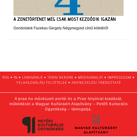
A ZENETÖRTÉNET MÉG CSAK MOST KEZDŐDIK IGAZÁN
Gondolatok Fazekas Gergely Négynegyed című kötetéről
RSS
•
1%
•
LINKAJÁNLÓ
•
ÍRJON NEKÜNK
•
MÉDIAAJÁNLAT
•
IMPRESSZUM
•
FELHASZNÁLÁSI FELTÉTELEK
•
ADATKEZELÉSI TÁJÉKOZTATÓ
A prae.hu művészeti portál és a Prae folyóirat kiadását,
működését a Magyar Kultúráért Alapítvány – Petőfi Kulturális
Ügynökség – támogatja.