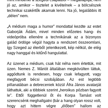
jó az, amikor – tisztelet a kivételnek – a bölcsészek
technikai szakértők akarnak lenni. Na jó, legalábbis itt
„délen” nem.
„A médium maga a humor” mondattal kezdte az estet
Gaborják Ádám, mivel minden előzetes hang- és
videópróba ellenére a technikának az a bizonyos
galád ördöge végül hagyta a rendszert összeomlani,
így Szeged az éterből jelentkezett, kép nélkül, de elég
nagy hanggal és kitűnő hangulattal.
Az üzenet a médium, csak hát néha nem értettük, mit
üzen. Nemes Z. Máriót általában megkövülten láttuk,
aggódtunk is rendesen, hogy csak lefagyott, vagy
megfagyott bécsi szobájában. Az est legtöbb
pillanatában a debreceniek közül Áfra János avatarját
láthattuk, aki a többiek szerint „heroikus pózban fagyott
le”. Ettől függetlenül őt és Korpa Tamást volt
szerencsénk meghallgatni (bár a hang olyan rossz volt,
hogy azt hittem végre „élőben” hallom az