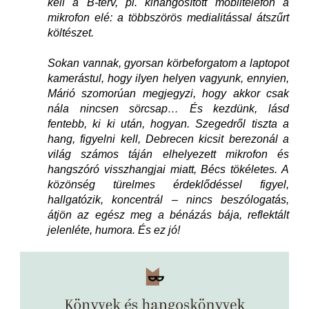
kell a B-terv, pl. kihangosított mobiltelefon a
mikrofon elé: a többszörös medialitással átszűrt
költészet.
Sokan vannak, gyorsan körbeforgatom a laptopot
kamerástul, hogy ilyen helyen vagyunk, ennyien,
Márió szomorúan megjegyzi, hogy akkor csak
nála nincsen sörcsap… És kezdünk, lásd
fentebb, ki ki után, hogyan. Szegedről tiszta a
hang, figyelni kell, Debrecen kicsit berezonál a
világ számos táján elhelyezett mikrofon és
hangszóró visszhangjai miatt, Bécs tökéletes. A
közönség türelmes érdeklődéssel figyel,
hallgatózik, koncentrál – nincs beszólogatás,
átjön az egész meg a bénázás bája, reflektált
jelenléte, humora. És ez jó!