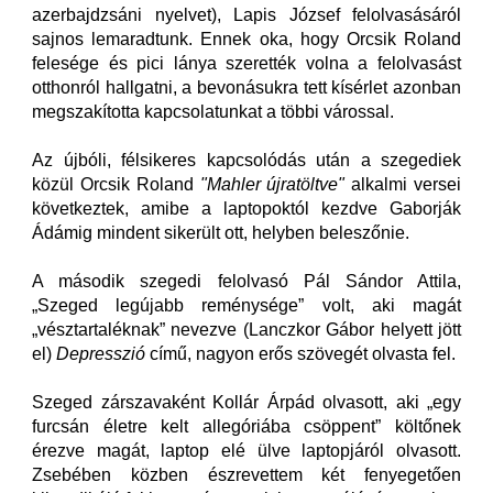
azerbajdzsáni nyelvet), Lapis József felolvasásáról
sajnos lemaradtunk. Ennek oka, hogy Orcsik Roland
felesége és pici lánya szerették volna a felolvasást
otthonról hallgatni, a bevonásukra tett kísérlet azonban
megszakította kapcsolatunkat a többi várossal.
Az újbóli, félsikeres kapcsolódás után a szegediek
közül Orcsik Roland
"Mahler újratöltve"
alkalmi versei
következtek, amibe a laptopoktól kezdve Gaborják
Ádámig mindent sikerült ott, helyben beleszőnie.
A második szegedi felolvasó Pál Sándor Attila,
„Szeged legújabb reménysége” volt, aki magát
„vésztartaléknak” nevezve (Lanczkor Gábor helyett jött
el)
Depresszió
című, nagyon erős szövegét olvasta fel.
Szeged zárszavaként Kollár Árpád olvasott, aki „egy
furcsán életre kelt allegóriába csöppent” költőnek
érezve magát, laptop elé ülve laptopjáról olvasott.
Zsebében közben észrevettem két fenyegetően