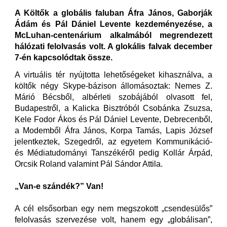
A Költők a globális faluban Áfra János, Gaborják
Ádám és Pál Dániel Levente kezdeményezése, a
McLuhan-centenárium alkalmából megrendezett
hálózati felolvasás volt. A glokális falvak december
7-én kapcsolódtak össze.
A virtuális tér nyújtotta lehetőségeket kihasználva, a
költők négy Skype-bázison állomásoztak: Nemes Z.
Márió Bécsből, albérleti szobájából olvasott fel,
Budapestről, a Kalicka Bisztróból Csobánka Zsuzsa,
Kele Fodor Ákos és Pál Dániel Levente, Debrecenből,
a Modemből Áfra János, Korpa Tamás, Lapis József
jelentkeztek, Szegedről, az egyetem Kommunikáció-
és Médiatudományi Tanszékéről pedig Kollár Árpád,
Orcsik Roland valamint Pál Sándor Attila.
„Van-e szándék?” Van!
A cél elsősorban egy nem megszokott „csendesülős”
felolvasás szervezése volt, hanem egy „globálisan”,