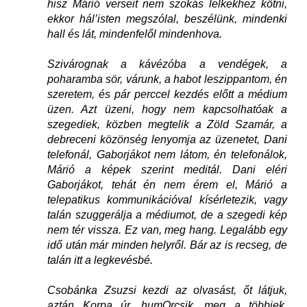
hisz Márió verseit nem szokás lelkekhez kötni,
ekkor hál’isten megszólal, beszélünk, mindenki
hall és lát, mindenfelől mindenhova.
Szivárognak a kávézóba a vendégek, a
poharamba sör, várunk, a habot leszippantom, én
szeretem, és pár perccel kezdés előtt a médium
üzen. Azt üzeni, hogy nem kapcsolhatóak a
szegediek, közben megtelik a Zöld Szamár, a
debreceni közönség lenyomja az üzenetet, Dani
telefonál, Gaborjákot nem látom, én telefonálok,
Márió a képek szerint meditál. Dani eléri
Gaborjákot, tehát én nem érem el, Márió a
telepatikus kommunikációval kísérletezik, vagy
talán szuggerálja a médiumot, de a szegedi kép
nem tér vissza. Ez van, meg hang. Legalább egy
idő után már minden helyről. Bár az is recseg, de
talán itt a legkevésbé.
Csobánka Zsuzsi kezdi az olvasást, őt látjuk,
aztán Korpa úr, humOrcsik, meg a többiek,