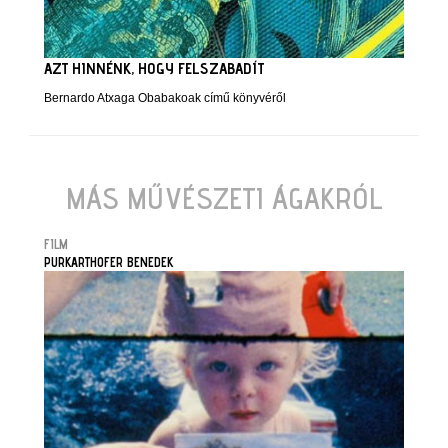
AZT HINNÉNK, HOGY FELSZABADÍT
Bernardo Atxaga Obabakoak című könyvéről
MÁS MŰVÉSZETI ÁGAKRÓL
FILM
PURKARTHOFER BENEDEK