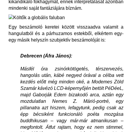
kikandikáló fokhagymát, ennek interpretálását azonban
mindenki saját fantáziájára bíznám.
Egy beszámoló keretei között visszaadva valamit a
hangulatból és a párhuzamos estekből, elkértem egy-
egy másik helyszín szubjektív beszámolóját is:
Debrecen (Áfra János):
Másfél óra zsinórkötögetés, térszervezés,
hangolás után, kábé negyed órával a célba vett
kezdés előtt még minden oké, a Modemes Zöld
Szamár kávézó LCD-képernyőjén betölt PéDéeL,
majd Gaborják Edem bizakodó arca, aztán egy
mozdulatlan Nemes Z. Márió-portré, egy
pillanatra azt hiszem, lefagytunk, pedig csak az
épp bécsiként funkcionáló poéta mozgása
buddhikusan – vagy már-már atmanikusan –
megfontolt. Átfut rajtam, hogy ez nem stimmel,