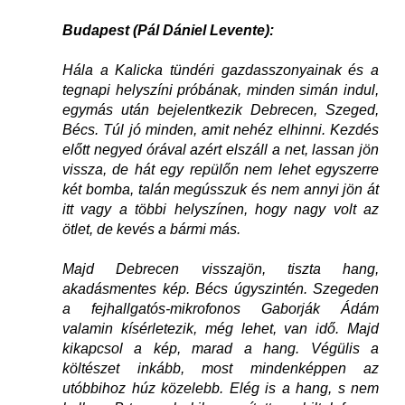
Budapest (Pál Dániel Levente):
Hála a Kalicka tündéri gazdasszonyainak és a
tegnapi helyszíni próbának, minden simán indul,
egymás után bejelentkezik Debrecen, Szeged,
Bécs. Túl jó minden, amit nehéz elhinni. Kezdés
előtt negyed órával azért elszáll a net, lassan jön
vissza, de hát egy repülőn nem lehet egyszerre
két bomba, talán megússzuk és nem annyi jön át
itt vagy a többi helyszínen, hogy nagy volt az
ötlet, de kevés a bármi más.
Majd Debrecen visszajön, tiszta hang,
akadásmentes kép. Bécs úgyszintén. Szegeden
a fejhallgatós-mikrofonos Gaborják Ádám
valamin kísérletezik, még lehet, van idő. Majd
kikapcsol a kép, marad a hang. Végülis a
költészet inkább, most mindenképpen az
utóbbihoz húz közelebb. Elég is a hang, s nem