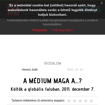
x
Ez a weboldal cookie-kat (sütiket) használ azért, hogy
PRAE.HU
×
TELEPÍTÉS
weboldalunk használata során a lehető legjobb élményt
Digital Evolution
Ingyenes - Google Play
tudjuk biztosítani.
A weboldalunkon történő további böngészéssel hozzájárulsz a cookie-k
használatához.
Folytatás
Tudj meg többet
IRODALOM
Hevesi Judit
2011. 12. 14.
A MÉDIUM MAGA A…?
Költők a globális faluban, 2011. december 7.
Tartalom értékelése (0 vélemény alapján):