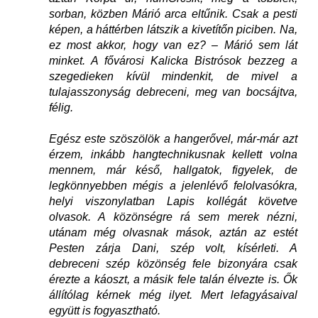
sorban, közben Márió arca eltűnik. Csak a pesti
képen, a háttérben látszik a kivetítőn piciben. Na,
ez most akkor, hogy van ez? – Márió sem lát
minket. A fővárosi Kalicka Bistrósok bezzeg a
szegedieken kívül mindenkit, de mivel a
tulajasszonyság debreceni, meg van bocsájtva,
félig.
Egész este szöszölök a hangerővel, már-már azt
érzem, inkább hangtechnikusnak kellett volna
mennem, már késő, hallgatok, figyelek, de
legkönnyebben mégis a jelenlévő felolvasókra,
helyi viszonylatban Lapis kollégát követve
olvasok. A közönségre rá sem merek nézni,
utánam még olvasnak mások, aztán az estét
Pesten zárja Dani, szép volt, kísérleti. A
debreceni szép közönség fele bizonyára csak
érezte a káoszt, a másik fele talán élvezte is. Ők
állítólag kérnek még ilyet. Mert lefagyásaival
együtt is fogyasztható.