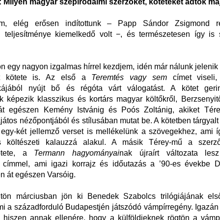
:
Milyen magyar szépirodalmi szerzőket, köteteket adtok ma
m, elég erősen indítottunk – Papp Sándor Zsigmond r
i teljesítménye kiemelkedő volt
−
, és természetesen így is 
n egy nagyon izgalmas hírrel kezdjem, idén már nálunk jeleni
t kötete is. Az első a
Teremtés vagy sem
címet viseli
ikájából nyújt bő és régóta várt válogatást. A kötet geri
ék képezik klasszikus és kortárs magyar költőkről, Berzsenyi
át egészen Kemény Istvánig és Poós Zoltánig, akiket Té
ajátos nézőpontjából és stílusában mutat be. A kötetben tárgyalt
 egy-két jellemző verset is mellékelünk a szövegekhez, ami í
s költészeti kalauzzá alakul. A másik Térey-mű a szerz
kötete, a
Termann hagyományai
nak újraírt változata le
címmel, ami igazi korrajz és időutazás a ’90-es évekbe D
n át egészen Varsóig.
ögtön márciusban jön ki Benedek Szabolcs trilógiájának els
mi a századforduló Budapestjén játszódó vámpírregény. Igazán
 hiszen annak ellenére, hogy a külföldieknek rögtön a vámpí