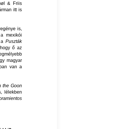
øl & Friis
rman itt is
egénye is,
 a mexikói
, a
Puszták
, hogy ő az
 legmélyebb
agy magyar
yban van a
om the Goon
s, lélekben
ramientos