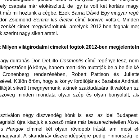
y csapata már előkészített, de így is volt két kortárs magy
it már mi hoztunk a cégbe. Ezek Barna Dávid
Egy magyar regé
dor Zsigmond
Semmi kis életek
című könyve voltak. Mindem
-tizenkét címet megvásároltunk, amelyek 2012-ben fognak me
 szerint nagy sikert aratni.
:
Milyen világirodalmi címeket fogtok 2012-ben megjelentetn
nagy durranás Don DeLillo
Cosmoplis
című regénye lesz, nemc
lképesztően jó könyv, hanem mert idén mutatják be a belőle kés
 Cronenberg rendezésében, Robert Pattison és Juliett
sével. Külön öröm, hogy a könyv fordítójának Barabás Andrá
dítóját sikerült megnyernünk, akinek szaktudására itt valóban s
szöveg minden mondata olyan szép és olyan bonyolult, ak
sztiválon négy díszvendég írónk is lesz: az idei Budapest
gristól újra kiadjuk a szerző mára már beszerezhetetlen
Kisvi
 és
Hangok
címmel két olyan rövidebb írását, ami most el
 magyarul. A skandináv díszvendégségre pedig Finnország le