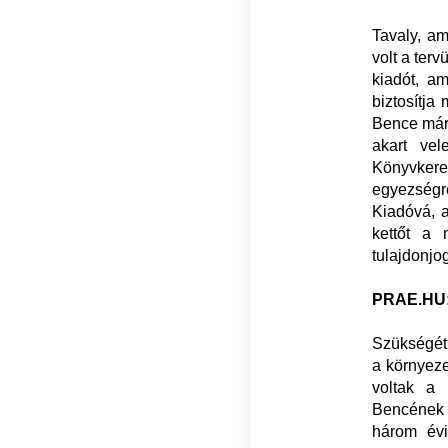
Tavaly, a
volt a ter
kiadót, a
biztosítja
Bence már 
akart vel
Könyvker
egyezségr
Kiadóvá, a
kettőt a
tulajdonj
PRAE.HU
Szükségét 
a környeze
voltak a
Bencének 
három évi