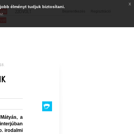
x
jobb élményt tudjuk biztosítani.
SMM
220VOLT
Bejelentkezés
Regisztráció
oz.
evél
18.
NK
 Mátyás, a
interjúban
o. irodalmi