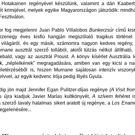
ri Hotakainen regényével készülünk, valamint a dán Kaaberb
ét krimijével, melyek egyike Magyarországon játszódik: mindhá
Fesztiválon.
r fog megjelenni Juan Pablo Villalobos
Bunkerzsúr
című kisr
izenegy éves kisfiú hangján megszólaló tragikus történet
 világáról, és egy másik, számomra nagyon kedves regény
nane ausztrál szerző tollából, akiről túlzás nélkül állítható
ebald, vagy az ausztrál Proust. A könyv kísérlet Ausztrália
k, „néplelkének” megragadására, amiben van egy kicsi a n
életérzéséből is, hiszen Murnane sajátosan intenzív viszon
lvvel, az egyik kedvenc írója pedig Illyés Gyula.
ig jön majd Jennifer Egan Pulitzer-díjas regénye
(A Visit fr
s újra kiadjuk Javier Marías kultkönyvét,
A szívem fehér
et i
 szerző tavaly hatalmas sikert aratott új regénye, a
Los Enamo
gjelenésére...