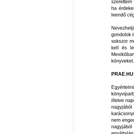
szerettem 
ha érdeke
leendő cé
Nevezhetjü
gondolok i
sokszor me
kell és l
Mexikóban
könyveket.
PRAE.HU: M
Egyértel
könyvipar
illetve na
nagyjából
karácsonyr
nem enged
nagyjából 
egyáltalá