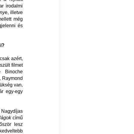
ar irodalmi
ny
e, illetve
ellett még
gjelenni és
i?
sak azért,
zült filmet
e Binoche
st, Raymond
zükség van,
ár egy-egy
 Nagydíjas
lágok
című
őször lesz
kedveltebb