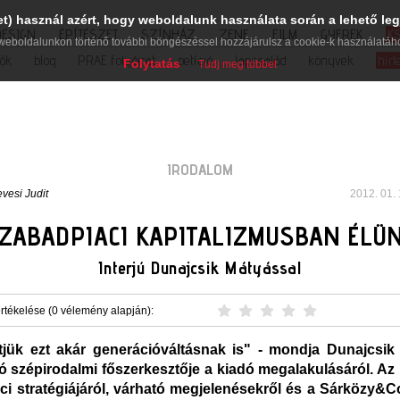
et) használ azért, hogy weboldalunk használata során a lehető leg
DESIGN
ÉPÍTÉSZET
SZÍNHÁZ
ZENE
FILM
GYEREK
K
weboldalunkon történő további böngészéssel hozzájárulsz a cookie-k használatáh
iók
blog
PRAE folyóirat
petíció
lapcsalád
könyvek
hírl
Folytatás
Tudj meg többet
IRODALOM
vesi Judit
2012. 01. 
ZABADPIACI KAPITALIZMUSBAN ÉLÜ
Interjú Dunajcsik Mátyással
rtékelése (0 vélemény alapján):
jük ezt akár generációváltásnak is" - mondja Dunajcsik
dó szépirodalmi főszerkesztője a kiadó megalakulásáról. Az 
aci stratégiájáról, várható megjelenésekről és a Sárközy&C