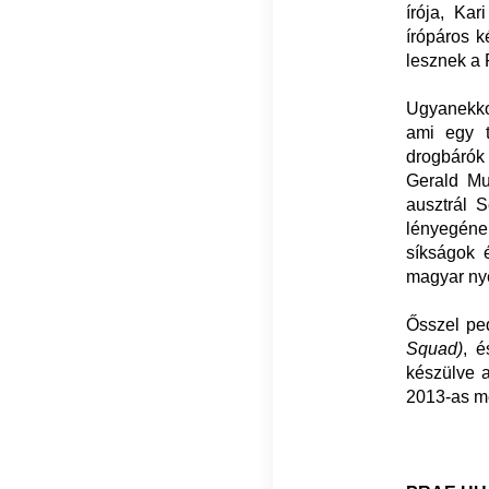
írója, Ka
írópáros k
lesznek a 
Ugyanekko
ami egy t
drogbárók
Gerald Mur
ausztrál S
lényegéne
síkságok 
magyar nye
Ősszel ped
Squad)
, é
készülve a
2013-as me