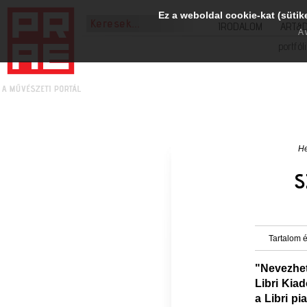
Ez a weboldal cookie-kat (sütik
IRODALOM
ART&
A 
portfól
He
S
Tartalom é
"Nevezhet
Libri Kia
a Libri pi