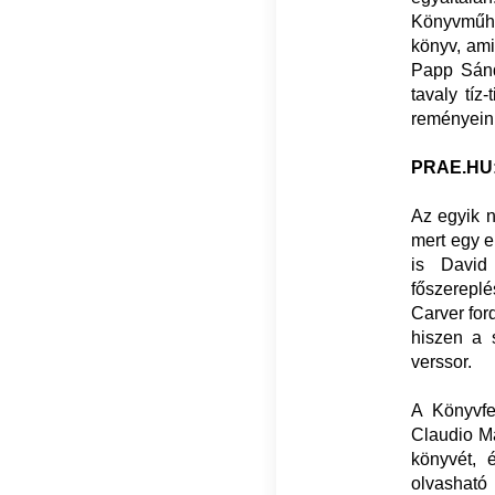
Könyvműhel
könyv, am
Papp Sán
tavaly tíz
reményeink
PRAE.HU
Az egyik 
mert egy e
is David
főszereplé
Carver for
hiszen a 
verssor.
A Könyvfe
Claudio Ma
könyvét,
olvasható