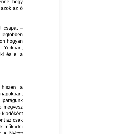
benne, hogy
 azok az ő
al csapat –
a legtöbben
ágon hogyan
w Yorkban,
ki és el a
 hiszen a
ónapokban,
z iparágunk
tó megvesz
ó kiadóként
nt az csak
unk működni
 a Nyitott