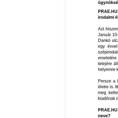
ügynökség
PRAE.HU: 
irodalmi 
Azt hisze
Január 10-
Dankó utcá
egy évvel
szépirodal
emeletére 
tetejére á
helyemre k
Persze a 
életre is.
meg kellet
kiadónak i
PRAE.HU: 
neve?