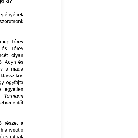
jd ki?
egényének
szeretnénk
k meg Térey
, és Térey
ncét olyan
től Adyn és
rey a maga
 klasszikus
gy egyfajta
ő egyetlen
sz
Termann
ebrecentől
ő része, a
 hiánypótló
rok jutnak