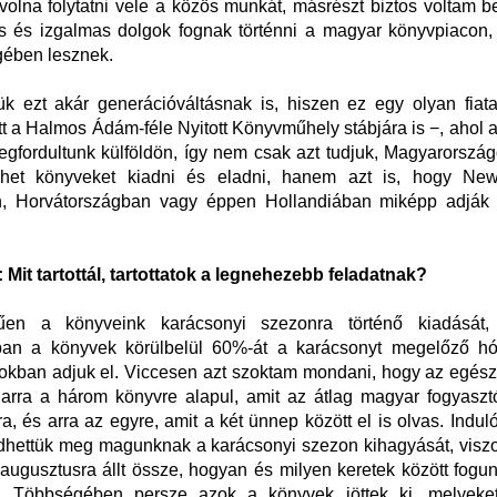
volna folytatni vele a közös munkát, másrészt biztos voltam 
s és izgalmas dolgok fognak történni a magyar könyvpiacon,
gében lesznek.
k ezt akár generációváltásnak is, hiszen ez egy olyan fiat
tt a Halmos Ádám-féle Nyitott Könyvműhely stábjára is
−
, ahol 
gfordultunk külföldön, így nem csak azt tudjuk, Magyarorsz
ehet könyveket kiadni és eladni, hanem azt is, hogy Ne
, Horvátországban vagy éppen Hollandiában miképp adják 
it tartottál, tartottatok a legnehezebb feladatnak?
műen a könyveink karácsonyi szezonra történő kiadását,
ban a könyvek körülbelül 60%-át a karácsonyt megelőző h
pokban adjuk el. Viccesen azt szoktam mondani, hogy az egés
 arra a három könyvre alapul, amit az átlag magyar fogyasz
a, és arra az egyre, amit a két ünnep között el is olvas. Indul
hettük meg magunknak a karácsonyi szezon kihagyását, viszo
augusztusra állt össze, hogyan és milyen keretek között fog
n. Többségében persze azok a könyvek jöttek ki, melyeket