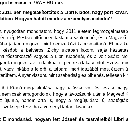
ről is mesél a PRAE.HU-nak.
2011-ben megalakítottátok a Libri Kiadót, nagy port kavarv
életben. Hogyan hatott mindez a személyes életedre?
m, nyugodtan mondhatom, hogy 2011 életem legmozgalmasabb
én még Pestszentlőrincen laktam a szüleimnél, és a Magvető
ba jártam dolgozni mint nemzetközi kapcsolattartó. Ehhez k
 később a belvárosi Zichy utcában lakom, saját háztartás
mi főszerkesztő vagyok a Libri Kiadónál, és a volt Skála Me
járok dolgozni az irodánkba, öt percre a lakásomtól. Szóval mi
llt, vagy inkább a fejéről a talpára, mert igazából most érzem 
erültem. A nyár viszont, mint szabadság és pihenés, teljesen ki
Libri Kiadó megalakulása nagy hatással volt és lesz a magya
 Itt nem csak arra gondolok, hogy a távozásunk után a Magvető 
t újulnia
, hanem arra is, hogy a megújulásra, új stratégiák
s szüksége lesz, ha a versenyt tartani kívánják.
Elmondanád, hogyan lett József és testvéreiből Libri 