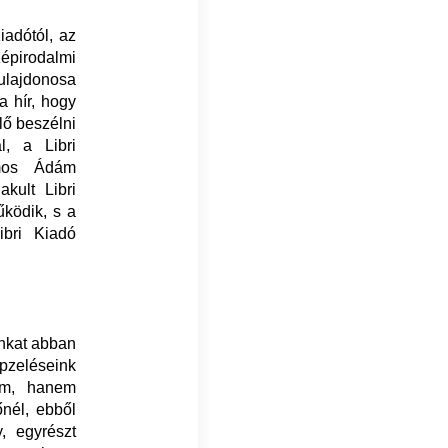
adótól, az
zépirodalmi
ulajdonosa
a hír, hogy
lő beszélni
l, a Libri
lmos Ádám
kult Libri
űködik, s a
bri Kiadó
unkat abban
épzeléseink
em, hanem
nél, ebből
, egyrészt