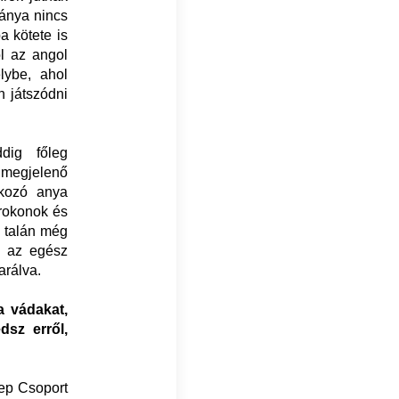
ánya nincs
 kötete is
ol az angol
lybe, ahol
n játszódni
dig főleg
e megjelenő
lkozó anya
 rokonok és
a talán még
: az egész
arálva.
a vádakat,
dsz erről,
lep Csoport