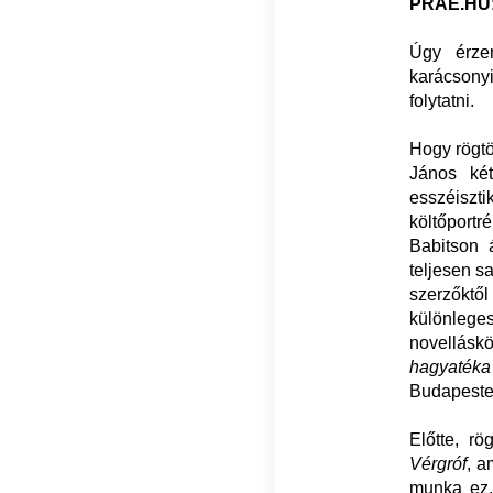
PRAE.HU
Úgy érze
karácsony
folytatni.
Hogy rögtö
János ké
esszéiszt
költőportr
Babitson 
teljesen s
szerzőktől
különlege
novellás
hagyatéka
Budapeste
Előtte, r
Vérgróf
, a
munka ez,