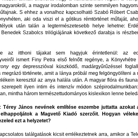
magyarokról, a magyar irodalomban szinte semmilyen hagyom
űfajnak. S ehhez a vonalhoz kapcsolható Szabó Róbert Csaba
yvhéten, aki oda viszi el a gótikus rémtörténet műfaját, ah
astélyok után talán a legtermészetesebb helye lehetne: Erdé
Benedek Szabolcs trilógiájának következő darabja is részbe
e az itthoni tájakat sem hagyjuk érintetlenül: az ed
veiről ismert Finy Petra első felnőtt regénye, a Könyvhétr
zony
egy depresszióval küszködő, madárgyűrűzéssel fogla
 megrázó története, amit a lánya próbál meg felgöngyölíteni a
lékein keresztül az anya halála után. A magyar flóra és faun
szerepelt ilyen intim és intenzív módon szépirodalmunkban
an, mintha három természettudományos kislexikon lenne beled
Térey János nevének említése eszembe juttatta azokat 
 elhappoljátok a Magvető Kiadó szerzőit. Hogyan véleke
zeled ezt a helyzetet?
apcsolatos találgatások kicsit emlékeztetnek arra, amikor a Te