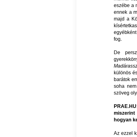
eszébe a 
ennek a m
majd a Kön
kísértetk
egyébként 
fog.
De persz
gyerekköny
Madárass
különös és
barátok em
soha nem 
szöveg oly
PRAE.HU: 
miszerint
hogyan ke
Az ezzel k