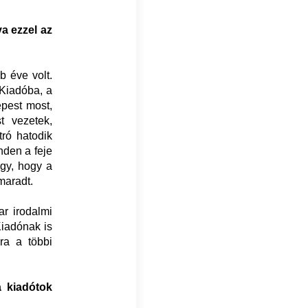
a ezzel az
 éve volt.
 Kiadóba, a
épest most,
t vezetek,
tró hatodik
nden a feje
úgy, hogy a
maradt.
r irodalmi
Kiadónak is
ra a többi
a kiadótok