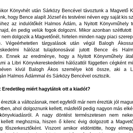
mikor Könyvhét után Sárközy Bencével távoztunk a Magvető Ki
vünk, hogy Bence alapít József és testvérei néven egy saját kis s
mihez az indulótőkét Halmos Ádám, a Nyitott Könyvműhely t
 majd, én pedig velük fogok dolgozni. Mikor azonban szétfutott 
nem dolgozik a Magvetőnél, hirtelen minden nagy piaci szerep
e. Végeérhetetlen tárgyalások után végül Balogh Ákossa
eskedelmi hálózat tulajdonosával jutott Bence és Ha
e. Ennek az eredménye, hogy a Nyitott Könyvműhely átala
mi a Libri Könyvkereskedelmi hálózattól független cégként m
 néven kívül Balogh Ákos személye köti össze, aki a Li
ogán Halmos Ádámmal és Sárközy Bencével osztozik.
:
Eredetileg miért hagytátok ott a kiadót?
éreztük a változásnak, mert egyfelől már nem éreztük jól mag
tben, ahol dolgoznunk kellett, másfelől pedig nagyon más elk
 könyvkiadásról. A nagy döntést természetesen nem nek
kellett meghoznia, hiszen ő kilenc évig dolgozott a Magvető
g főszerkesztőként. Viszont amikor eldöntötte, hogy elmegy