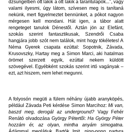
dzsungelben ott lakik a ott lakik a tarantulapók...", vagy
valami ilyesmi, úgy látom, szívesen meg is tanítaná
nekünk, mert figyelmeztet bennünket, a pókot nagyon
mérgesen kell mondani. Hát igen, a tábor alatt
rengeteget tanulok Dénestől. Aztán jön az Elefánt,
szokás szerint fantasztikusak, Szendrői Csaba
hangjára jobb szót nem találok, mint hogy tökéletes! A
Néma Gyerek csapata ezúttal: Sopotnik, Závada,
Krusovszky, Hartay meg a Simon Marci, aki hatalmas
örömet szerzett egyik, ezúttal nekem küldött
szövegével. Egyébként szokás szerint irtó vagányak –
ezt, azt hiszem, nem lehet megunni.
A folyosón megüti a fülem néhány újabb aranyköpés,
például Závada Peti kérdése Simon Marcihoz:
Mi van,
baszd meg, derogál az underground?
Vagy Fehér
Renátó olvadozása György Pétertől:
Ha György Péter
hozzám ér, az olyan, mintha anyám simogatna.
Ádámmal meglátjuk Bartók Imit, ping-pong partyra