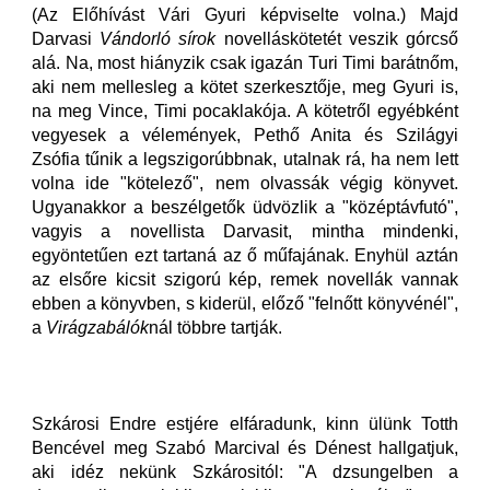
(Az Előhívást Vári Gyuri képviselte volna.) Majd
Darvasi
Vándorló sírok
novelláskötetét veszik górcső
alá. Na, most hiányzik csak igazán Turi Timi barátnőm,
aki nem mellesleg a kötet szerkesztője, meg Gyuri is,
na meg Vince, Timi pocaklakója. A kötetről egyébként
vegyesek a vélemények, Pethő Anita és Szilágyi
Zsófia tűnik a legszigorúbbnak, utalnak rá, ha nem lett
volna ide "kötelező", nem olvassák végig könyvet.
Ugyanakkor a beszélgetők üdvözlik a "középtávfutó",
vagyis a novellista Darvasit, mintha mindenki,
egyöntetűen ezt tartaná az ő műfajának. Enyhül aztán
az elsőre kicsit szigorú kép, remek novellák vannak
ebben a könyvben, s kiderül, előző "felnőtt könyvénél",
a
Virágzabálók
nál többre tartják.
Szkárosi Endre estjére elfáradunk, kinn ülünk Totth
Bencével meg Szabó Marcival és Dénest hallgatjuk,
aki idéz nekünk Szkárositól: "A dzsungelben a