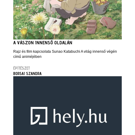
A VÁSZON INNENSŐ OLDALÁN
Rajz és film kapcsolata Sunao Katabuchi A világ innenső végén
című animéjében
ÉPÍTÉSZET
BORSAI SZANDRA