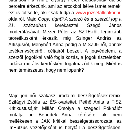
perceire érkezünk, ami az arcokból ítélve ismét remek,
ezt is töltse le, aki csak tudja a
www.jozsefattilakor.hu
oldalról. Majd
Copy: right? A szerző és a szerzői jog a
21. században
kerekasztal Szegő János
moderálásával. Mezei Péter az SZTE-ről, leginkább
teoretikusként érkezik, míg Szinger András az
Artisjusról, Menyhért Anna pedig a MISZJE-ről, annak
tevékenységeiről, céljairól beszél. A jogvédelem, a
szerzői jogokkal való foglalkozás, a jogok tiszteletben
tartása morális kérdésként fogalmazódik meg: Miért is
nem természetes, hogy nem lopunk?
Majd jön női szakasz; irodalmi beszélgetések-remix,
Szilágyi Zsófia az ÉS-kvartettet, Pethő Anita a FISZ
Kritikustusáját, Milián Orsolya a szegedi Pókhálót
mutatja be Benedek Anna kérésére, aki nem
mellékesen a JAK kritikai beszélgetéssorozata, az
ImPulzus vezetőjeként is helytáll a beszélgetésben.