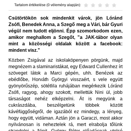
Tartalom értékelése (0 vélemény alapján):
Csütörtökön sok mindenkit várok, jön Lóránd
Zsófi, Benedek Anna, a Szegő meg a Vári, bár Gyuri
végül nem tudott eljönni. Épp szomorkodom ezen,
amikor meghallom a Szegőt, "a JAK-tábor olyan
mint a közösségi oldalak között a facebook:
mindent visz."
Közben Zsigával az iskolaköpenyen pörgünk, majd
megnézem a slaminaristákat, egy Edward Cullenhez írt
szöveget látok a Marci gépén, uhh. Benézek az
ebédlőbe, Horváth Györgyi visszaért, s vele együtt
gyönyörűszép, sötétlila ruhájában megérkezik Lóránd
Zsófi, ragyog, ahogy szokott, mellettük Nini ül, jobb
társaságot nehéz elképzelni. Át is megyünk a
cukrászdába, beszélgetünk többek között
kávéfüggőségről, de igazából ez mindegy, a lényeg,
hogy együtt, vidáman. Aztán jön a Garaczi, most akkor
nyilvánosan is neheztelek rá, mert elrabolja tőlünk
strandolni a Ninit. György Péter előadásnak utolsó