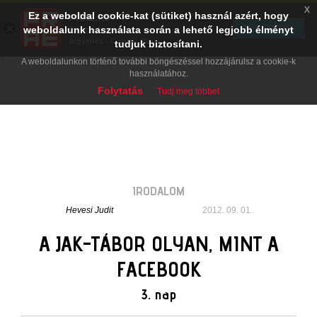
x
Ez a weboldal cookie-kat (sütiket) használ azért, hogy
PRAE.HU
×
TELEPÍTÉS
weboldalunk használata során a lehető legjobb élményt
Digital Evolution
Ingyenes - Google Play
tudjuk biztosítani.
A weboldalunkon történő további böngészéssel hozzájárulsz a cookie-k
használatához.
Folytatás
Tudj meg többet
IRODALOM
Hevesi Judit
2012. 09. 01.
A JAK-TÁBOR OLYAN, MINT A
FACEBOOK
3. nap