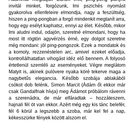
invitál minket, forgózunk, Imi pszichés nyomást
gyakorolva ellenfeleire elmondja, nagy a feszültség,
hiszen a ping-pongban a forgó mindenkit megtanít arra,
hogy egy esélyt kaphatsz, ennyi az élet. Később, mikor
Imi aludni indul, odajön, szeretné elmondani, hogy ha
most itt rögtön agyvérzés érné, egy dolgot szeretne
még mondani: jól ping-pongozok. Ezek a mondatok és
a komoly, rezzenéstelen arc, amivel ezeket előadja,
kontrollálhatatlan vihogást idéz elő bennem. A folyosó
értetlenül szemléli az eseményeket. Végre meglátom
Matyit is, akinek pulóvere nyaka köré tekerve maga a
nagybetűs elegancia. Később szobája ablakából
csókot dob felénk, Simon Marcit (Ádám őt ekkor már
csak Gandalfnak hívja) meg Ádámot próbálom rávenni
a szerenádra, de már elfáradtak – hozzáteszem,
hajnali fél öt van ekkor. Azért még egy kis tánc belefér,
fél 6 körül a legszebb a szoba, már kel fel a nap,
kékesszürke fények között alszom el.