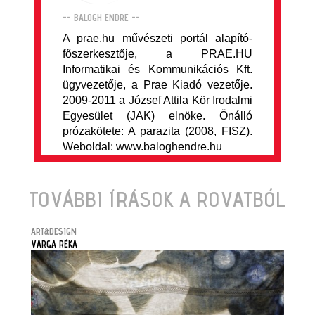
-- BALOGH ENDRE --
A prae.hu művészeti portál alapító-
főszerkesztője, a PRAE.HU
Informatikai és Kommunikációs Kft.
ügyvezetője, a Prae Kiadó vezetője.
2009-2011 a József Attila Kör Irodalmi
Egyesület (JAK) elnöke. Önálló
prózakötete: A parazita (2008, FISZ).
Weboldal: www.baloghendre.hu
TOVÁBBI ÍRÁSOK A ROVATBÓL
ART&DESIGN
VARGA RÉKA