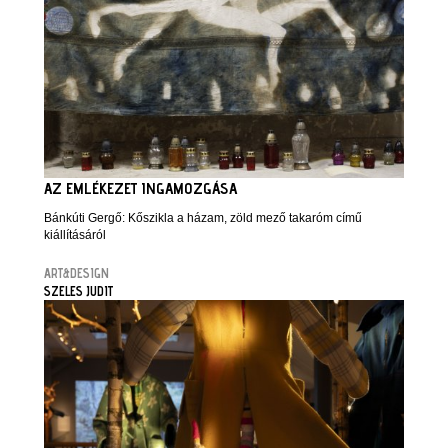
AZ EMLÉKEZET INGAMOZGÁSA
Bánkúti Gergő: Kőszikla a házam, zöld mező takaróm című
kiállításáról
ART&DESIGN
SZELES JUDIT