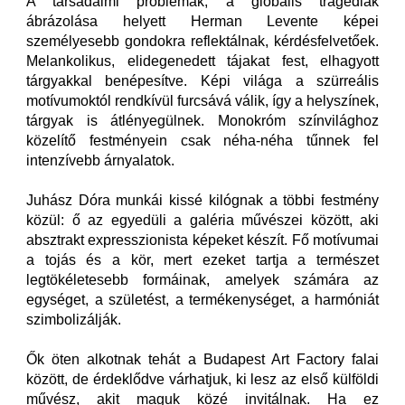
A társadalmi problémák, a globális tragédiák
ábrázolása helyett Herman Levente képei
személyesebb gondokra reflektálnak, kérdésfelvetőek.
Melankolikus, elidegenedett tájakat fest, elhagyott
tárgyakkal benépesítve. Képi világa a szürreális
motívumoktól rendkívül furcsává válik, így a helyszínek,
tárgyak is átlényegülnek. Monokróm színvilághoz
közelítő festményein csak néha-néha tűnnek fel
intenzívebb árnyalatok.
Juhász Dóra munkái kissé kilógnak a többi festmény
közül: ő az egyedüli a galéria művészei között, aki
absztrakt expresszionista képeket készít. Fő motívumai
a tojás és a kör, mert ezeket tartja a természet
legtökéletesebb formáinak, amelyek számára az
egységet, a születést, a termékenységet, a harmóniát
szimbolizálják.
Ők öten alkotnak tehát a Budapest Art Factory falai
között, de érdeklődve várhatjuk, ki lesz az első külföldi
művész, akit maguk közé invitálnak. Ha ez