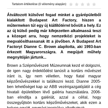
Tartalom értékelése (0 vélemény alapján):
Átváltozott külsővel fogad minket a gyárépületből
kialakított Budapest Art Factory, hiszen a
műtermeken túl egy új kiállítótérrel bővült a hely. Ez
az új külső pedig már kifejezetten alkalmassá teszi
a közeget arra, hogy nemzetközi projekteket is
megvalósíthassanak itt a jövőben. A Budapest Art
Factoryt Dianne C. Brown alapította, aki 1993-ban
érkezett Magyarországra. A megújult műhely
megnyitóján jártunk...
Brown a Szépművészeti Múzeumnak kezd el dolgozni,
de igen nagy érdeklődést tanúsít a kortárs művészet
iránt is, így nem véletlen, hogy fiatal magyar
képzőművészekkel is találkozni kezd. Dianne 2005-
ben lehetőséget kap az ABB vezérigazgatójától a cég
hivatali épületében lévő galéria használatára. 2006-
ban elindítja a galériát, azzal a céllal, hogy
összegyűjtsön kortárs képzőművészeket, akik ezen a
helyen együtt, egymást inspirálva alkothatnak.