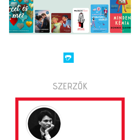
SZERZŐK