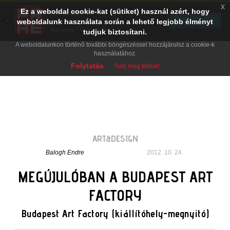
x
Ez a weboldal cookie-kat (sütiket) használ azért, hogy
PRAE.HU
×
TELEPÍTÉS
weboldalunk használata során a lehető legjobb élményt
Digital Evolution
Ingyenes - Google Play
tudjuk biztosítani.
A weboldalunkon történő további böngészéssel hozzájárulsz a cookie-k
használatához.
Folytatás
Tudj meg többet
ART&DESIGN
Balogh Endre
2012. 10. 24.
MEGÚJULÓBAN A BUDAPEST ART
FACTORY
Budapest Art Factory (kiállítóhely-megnyitó)