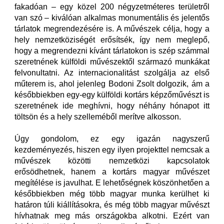
fakadóan – egy közel 200 négyzetméteres területről
van szó – kiválóan alkalmas monumentális és jelentős
tárlatok megrendezésére is. A művészek célja, hogy a
hely nemzetköziségét erősítsék, így nem meglepő,
hogy a megrendezni kívánt tárlatokon is szép számmal
szeretnének külföldi művészektől származó munkákat
felvonultatni. Az internacionalitást szolgálja az első
műterem is, ahol jelenleg Bodoni Zsolt dolgozik, ám a
későbbiekben egy-egy külföldi kortárs képzőművészt is
szeretnének ide meghívni, hogy néhány hónapot itt
töltsön és a hely szelleméből merítve alkosson.
Úgy gondolom, ez egy igazán nagyszerű
kezdeményezés, hiszen egy ilyen projekttel nemcsak a
művészek közötti nemzetközi kapcsolatok
erősödhetnek, hanem a kortárs magyar művészet
megítélése is javulhat. E lehetőségnek köszönhetően a
későbbiekben még több magyar munka kerülhet ki
határon túli kiállításokra, és még több magyar művészt
hívhatnak meg más országokba alkotni. Ezért van