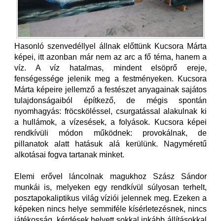
Hasonló szenvedéllyel állnak előttünk Kucsora Márta
képei, itt azonban már nem az arc a fő téma, hanem a
víz. A víz hatalmas, mindent elsöprő ereje,
fenségessége jelenik meg a festményeken. Kucsora
Márta képeire jellemző a festészet anyagainak sajátos
tulajdonságaiból építkező, de mégis spontán
nyomhagyás: fröcsköléssel, csurgatással alakulnak ki
a hullámok, a vízesések, a folyások. Kucsora képei
rendkívüli módon működnek: provokálnak, de
pillanatok alatt hatásuk alá kerülünk. Nagyméretű
alkotásai fogva tartanak minket.
Elemi erővel láncolnak magukhoz Szász Sándor
munkái is, melyeken egy rendkívül súlyosan terhelt,
posztapokaliptikus világ víziói jelennek meg. Ezeken a
képeken nincs helye semmiféle kísérletezésnek, nincs
játékosság, kérdések helyett sokkal inkább állításokkal