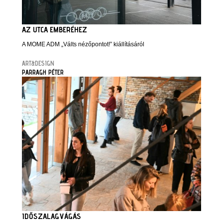
AZ UTCA EMBERÉHEZ
A MOME ADM „Válts nézőpontot!” kiállításáról
ART&DESIGN
PARRAGH PÉTER
IDŐSZALAGVÁGÁS