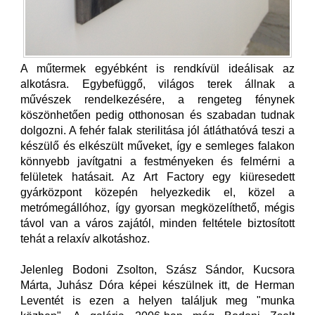
A műtermek egyébként is rendkívül ideálisak az
alkotásra. Egybefüggő, világos terek állnak a
művészek rendelkezésére, a rengeteg fénynek
köszönhetően pedig otthonosan és szabadan tudnak
dolgozni. A fehér falak sterilitása jól átláthatóvá teszi a
készülő és elkészült műveket, így e semleges falakon
könnyebb javítgatni a festményeken és felmérni a
felületek hatásait. Az Art Factory egy kiüresedett
gyárközpont közepén helyezkedik el, közel a
metrómegállóhoz, így gyorsan megközelíthető, mégis
távol van a város zajától, minden feltétele biztosított
tehát a relaxív alkotáshoz.
Jelenleg Bodoni Zsolton, Szász Sándor, Kucsora
Márta, Juhász Dóra képei készülnek itt, de Herman
Leventét is ezen a helyen találjuk meg "munka