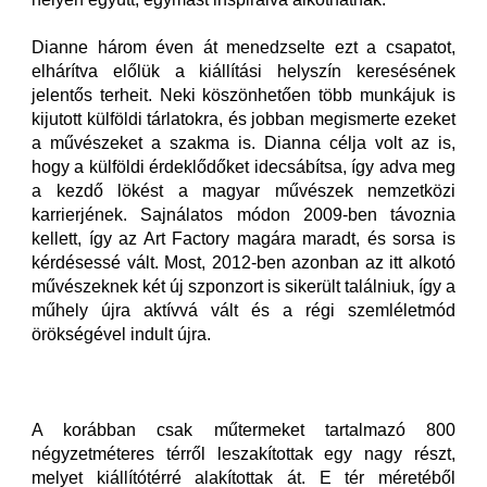
Dianne három éven át menedzselte ezt a csapatot,
elhárítva előlük a kiállítási helyszín keresésének
jelentős terheit. Neki köszönhetően több munkájuk is
kijutott külföldi tárlatokra, és jobban megismerte ezeket
a művészeket a szakma is. Dianna célja volt az is,
hogy a külföldi érdeklődőket idecsábítsa, így adva meg
a kezdő lökést a magyar művészek nemzetközi
karrierjének. Sajnálatos módon 2009-ben távoznia
kellett, így az Art Factory magára maradt, és sorsa is
kérdésessé vált. Most, 2012-ben azonban az itt alkotó
művészeknek két új szponzort is sikerült találniuk, így a
műhely újra aktívvá vált és a régi szemléletmód
örökségével indult újra.
A korábban csak műtermeket tartalmazó 800
négyzetméteres térről leszakítottak egy nagy részt,
melyet kiállítótérré alakítottak át. E tér méretéből