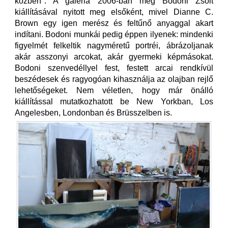
közben". A galéria 2006-ban még Bodoni Zsolt
kiállításával nyitott meg elsőként, mivel Dianne C.
Brown egy igen merész és feltűnő anyaggal akart
indítani. Bodoni munkái pedig éppen ilyenek: mindenki
figyelmét felkeltik nagyméretű portréi, ábrázoljanak
akár asszonyi arcokat, akár gyermeki képmásokat.
Bodoni szenvedéllyel fest, festett arcai rendkívül
beszédesek és ragyogóan kihasználja az olajban rejlő
lehetőségeket. Nem véletlen, hogy már önálló
kiállítással mutatkozhatott be New Yorkban, Los
Angelesben, Londonban és Brüsszelben is.