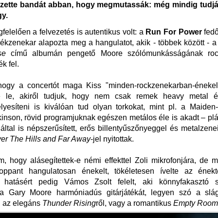
ezette bandát abban, hogy megmutassák: még mindig tudják
gy.
elelően a felvezetés is autentikus volt: a
Run For Power
fed
kzenekar alapozta meg a hangulatot, akik - többek között - a
se
című albumán pengető Moore szólómunkásságának rock
ék fel.
 hogy a concertót maga Kiss "minden-rockzenekarban-énekel
e le, akiről tudjuk, hogy nem csak remek heavy metal 
yesíteni is kiválóan tud olyan torkokat, mint pl. a Maiden-
inson, rövid programjuknak egészen metálos éle is akadt – pl
által is népszerűsített, erős billentyűszőnyeggel és metalzenei
er The Hills and Far Away
-jel nyitottak.
 hogy alásegítettek-e némi effekttel Zoli mikrofonjára, de m
oppant hangulatosan énekelt, tökéletesen ívelte az ének
 hatásért pedig Vámos Zsolt felelt, aki könnyfakasztó 
álta Gary Moore harmóniadús gitárjátékát, legyen szó a sl
l, az elegáns
Thunder Rising
ről, vagy a romantikus
Empty Room