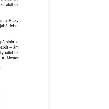
ke előtt és
az a Ricky
jából lehet
pótolnia a
kézből – ám
 Lynottéhoz
n a Mester