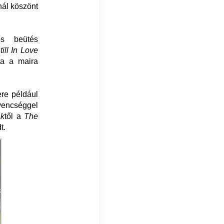
nál köszönt
ős beütés
till In Love
lta a maira
re például
yencséggel
ak
től a
The
t.