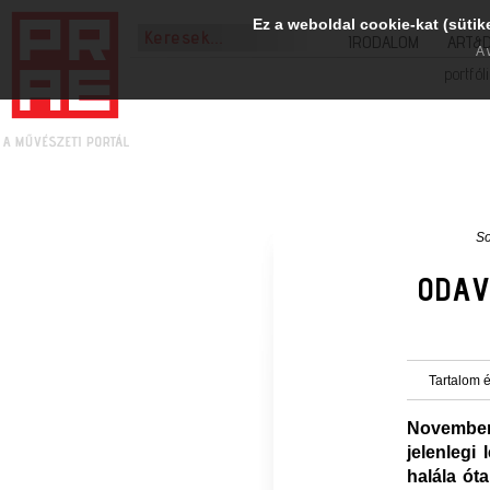
Ez a weboldal cookie-kat (sütik
IRODALOM
ART&
A 
portfól
S
ODAV
Tartalom é
November 
jelenlegi 
halála ót