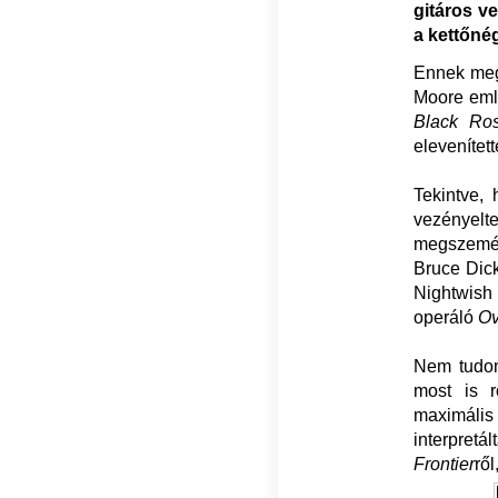
gitáros v
a kettőné
Ennek megf
Moore emlé
Black Ro
elevenített
Tekintve,
vezényelt
megszemél
Bruce Dick
Nightwish 
operáló
Ov
Nem tudom,
most is r
maximális
interpret
Frontier
rő