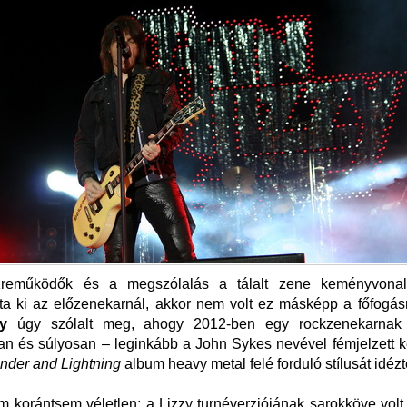
reműködők és a megszólalás a tálalt zene keményvonala
ta ki az előzenekarnál, akkor nem volt ez másképp a főfogá
y
úgy szólalt meg, ahogy 2012-ben egy rockzenekarnak 
n és súlyosan – leginkább a John Sykes nevével fémjelzett k
nder and Lightning
album heavy metal felé forduló stílusát idézté
 korántsem véletlen: a Lizzy turnéverziójának sarokköve volt