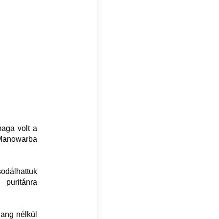
maga volt a
a Manowarba
odálhattuk
 puritánra
hang nélkül