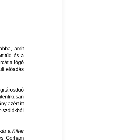
abba, amit
ttitűd és a
rcát a lógó
küli előadás
gitárosduó
tentikusan
y azért itt
r-szólókból
akár a
Killer
 és Gorham