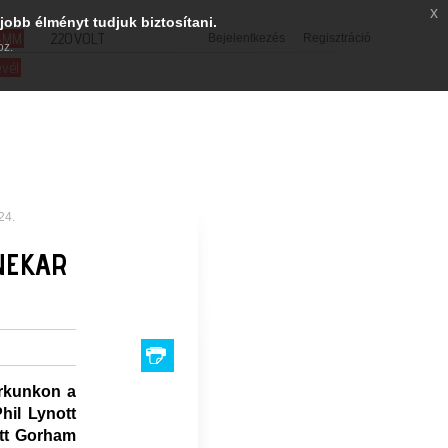
x
jobb élményt tudjuk biztosítani.
SMM
220VOLT
Bejelentkezés
Regisztráció
oz.
evél
24.
NEKAR
orkunkon a
Phil Lynott
ott Gorham