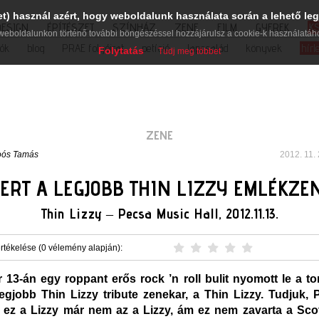
et) használ azért, hogy weboldalunk használata során a lehető leg
DESIGN
ÉPÍTÉSZET
SZÍNHÁZ
ZENE
FILM
GYEREK
K
weboldalunkon történő további böngészéssel hozzájárulsz a cookie-k használatáh
iók
blog
PRAE folyóirat
petíció
lapcsalád
könyvek
hírl
Folytatás
Tudj meg többet
ZENE
oós Tamás
2012. 11. 
ERT A LEGJOBB THIN LIZZY EMLÉKZE
Thin Lizzy – Pecsa Music Hall, 2012.11.13.
rtékelése (0 vélemény alapján):
13-án egy roppant erős rock ’n roll bulit nyomott le a t
legjobb Thin Lizzy tribute zenekar, a Thin Lizzy. Tudjuk, 
a ez a Lizzy már nem az a Lizzy, ám ez nem zavarta a Sc