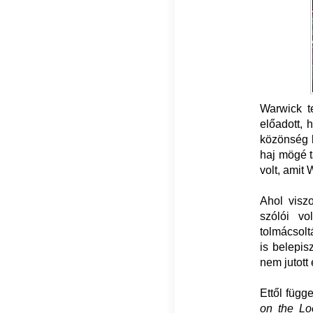
Warwick t
előadott, 
közönség b
haj mögé ta
volt, amit 
Ahol visz
szólói vo
tolmácsolt
is belepis
nem jutott
Ettől függ
on the Lo