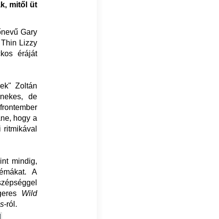
, mitől üt
őnevű Gary
 Thin Lizzy
os éráját
ek" Zoltán
énekes, de
frontember
áne, hogy a
 ritmikával
int mindig,
témákat. A
szépséggel
ágeres
Wild
s
-ról.