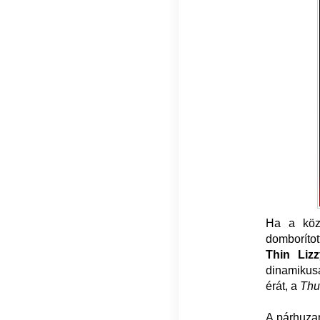
Ha a köz
domborítot
Thin Lizz
dinamikusa
érát, a
Thu
A párhuzam