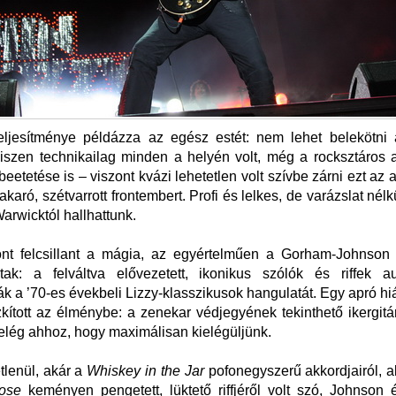
eljesítménye példázza az egész estét: nem lehet belekötni 
hiszen technikailag minden a helyén volt, még a rocksztáros a
eetetése is – viszont kvázi lehetetlen volt szívbe zárni ezt az a
karó, szétvarrott frontembert. Profi és lelkes, de varázslat nél
Warwicktól hallhattunk.
ont felcsillant a mágia, az egyértelműen a Gorham-Johnson 
ltak: a felváltva elővezetett, ikonikus szólók és riffek au
ák a ’70-es évekbeli Lizzy-klasszikusok hangulatát. Egy apró hián
zkított az élménybe: a zenekar védjegyének tekinthető ikergitá
 elég ahhoz, hogy maximálisan kielégüljünk.
etlenül, akár a
Whiskey in the Jar
pofonegyszerű akkordjairól, 
ose
keményen pengetett, lüktető riffjéről volt szó, Johnson