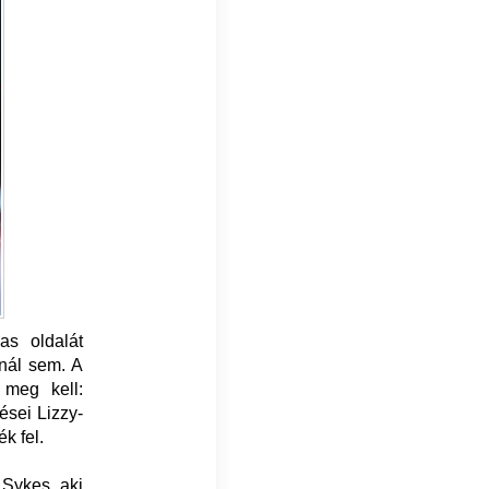
s oldalát
snál sem. A
meg kell:
ései Lizzy-
k fel.
 Sykes, aki