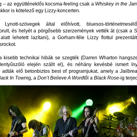
g – az együtténeklős kocsma-feeling csak a
Whiskey in the Jar
akkor is kötelező egy Lizzy-koncerten.
Lynott-szövegek által előhívott, bluesos-történetmesél
orult, és helyét a pörgősebb szerzemények vették át (csak a
S
alatt lehetett lazítani), a Gorham-féle Lizzy flottul prezentá
srockot.
a kisebb technikai hibák se szegték (Darren Wharton hangsze
llentyűszóló elején szállt el), és néhány kevésbé ismert ín
 adták elő betonbiztos best of programjukat, amely a
Jailbre
Back In Town
ig, a
Don’t Believe A Word
től a
Black Rose
-ig terjed