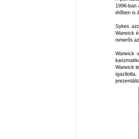
1996-ban a
élőben is 
Sykes azo
Warwick é
ismerős az
Warwick v
karizmatik
Warwick te
igazított
prezentált