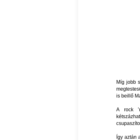
Míg jobb s
megtestesü
is beillő 
A rock ’n
kétszázha
csupaszíto
Így aztán 