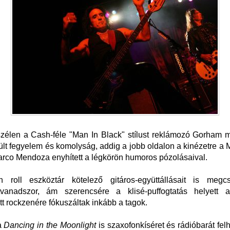
zélen a Cash-féle "Man In Black" stílust reklámozó Gorham 
lt fegyelem és komolyság, addig a jobb oldalon a kinézetre 
Marco Mendoza enyhített a légkörön humoros pózolásaival.
 roll eszköztár kötelező gitáros-együttállásait is megcs
tvanadszor, ám szerencsére a klisé-puffogtatás helyett a
tt rockzenére fókuszáltak inkább a tagok.
a
Dancing in the Moonlight
is szaxofonkíséret és rádióbarát fel