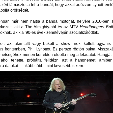
zért támasztotta fel a bandát, hogy azzal adózzon Lynott emlé
ápolja örökségét.
nban már nem hajtja a banda motorját, helyére 2010-ben 
rkezett, aki a The Almighty-ból és az MTV
Headbangers Ball
oknak, akik a ’90-es évek zenetévéjén szocializálódtak.
olt az, akin állt vagy bukott a show: neki kellett ugyanis 
us frontembert, Phil Lynottot. Ez persze rögtön bukta, vissza
hetségéhez mérten korrekten oldotta meg a feladatot. Hangját
a, ahol tehette, próbálta felidézni azt a hangnemet, amibe
a a dalokat – inkább több, mint kevesebb sikerrel.