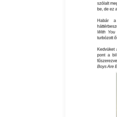
szólalt me
be, de ez 
Habár a 
háttérbesz
With You
turbózott ő
Kedvüket 
pont a bi
fűszerezve
Boys Are 