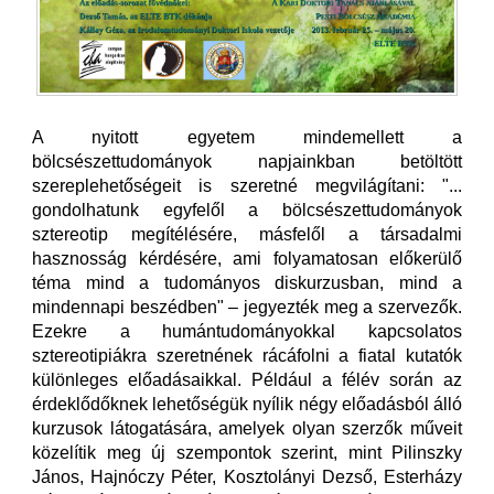
A nyitott egyetem mindemellett a
bölcsészettudományok napjainkban betöltött
szereplehetőségeit is szeretné megvilágítani: "...
gondolhatunk egyfelől a bölcsészettudományok
sztereotip megítélésére, másfelől a társadalmi
hasznosság kérdésére, ami folyamatosan előkerülő
téma mind a tudományos diskurzusban, mind a
mindennapi beszédben" – jegyezték meg a szervezők.
Ezekre a humántudományokkal kapcsolatos
sztereotipiákra szeretnének rácáfolni a fiatal kutatók
különleges előadásaikkal. Például a félév során az
érdeklődőknek lehetőségük nyílik négy előadásból álló
kurzusok látogatására, amelyek olyan szerzők műveit
közelítik meg új szempontok szerint, mint Pilinszky
János, Hajnóczy Péter, Kosztolányi Dezső, Esterházy