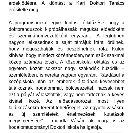
érdeklődésre. A döntést a Kari Doktori Tanács
erősítette meg.
A programsorozat egyik fontos célkitűzése, hogy a
doktoranduszok kipróbálhassák magukat előadóként
és szemináriumvezetőként egyaránt. "A legtöbben
nagyon lelkesednek a saját témájuk iránt, örülnek,
hogy megoszthatják és beszélhetnek róla. Külön
kihívás, hogy mindezt közérthetően, nem szűk szakmai
közeg számára teszik. A középiskolai oktatás és az
egyetem között sokszor nagy szakadék húzódik –
szemléletben, ismeretanyagban egyaránt. Ráadásul a
középiskola után az emberek általában kevesebbet
találkoznak irodalommal, bölcsészettel, hacsak nem
ezt a pályát választották, vagy nem tartoznak a kevés
kivétel közé. Az előadássorozat most ilyen
találkozásokra teremt lehetőséget: az együttolvasásra,
az új szemléletek, értelmezések, kutatások
megismerésére" – mondta Vásári, aki maga is az
Irodalomtudományi Doktori Iskola hallgatója.