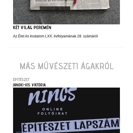
KÉT VILÁG PEREMÉN
Az Élet és Irodalom LXX. évfolyamának 28. számáról
MÁS MŰVÉSZETI ÁGAKRÓL
ÉPÍTÉSZET
JÁNOKI-KIS VIKTÓRIA