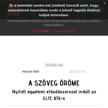
x
Ez a weboldal cookie-kat (sütiket) használ azért, hogy
PRAE.HU
×
TELEPÍTÉS
weboldalunk használata során a lehető legjobb élményt
Digital Evolution
Ingyenes - Google Play
tudjuk biztosítani.
A weboldalunkon történő további böngészéssel hozzájárulsz a cookie-k
használatához.
Folytatás
Tudj meg többet
IRODALOM
Hercsel Adél
2013. 03. 01.
A SZÖVEG ÖRÖME
Nyitott egyetemi előadássorozat indult az
ELTE BTK-n