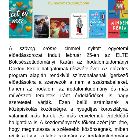
A
szöveg öröme
címmel nyitott egyetemi
előadássorozat indult február 25-én az ELTE
Bölcsészettudományi Karán az Irodalomtudományi
Doktori Iskola hallgatóinak részvételével. Az előzetes
program alapján rendkívül színvonalasnak ígérkező
előadásokra a szervezők a nem a szakmabelieket,
hanem az irodalom, az irodalomtudomány és más
művészeti területek iránt érdeklődőket is nagy
szeretettel várják. Ezen belül számítanak a
középiskolás közönségre, a nyugdíjas korosztályra,
valamint más karok és más egyetemek érdeklődő
hallgatóira is. A kezdeményezés főként azért jött létre,
hogy megmutassa a szélesebb közönségnek, miben
rejlik a fiatal kutatók számára az irodalomtudomány