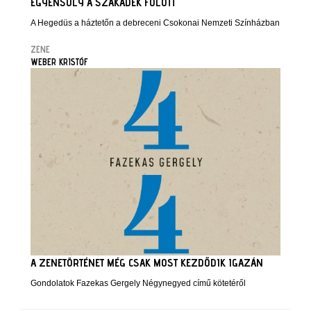
EGYENSÚLY A SZAKADÉK FÖLÖTT
A Hegedüs a háztetőn a debreceni Csokonai Nemzeti Színházban
ZENE
WEBER KRISTÓF
A ZENETÖRTÉNET MÉG CSAK MOST KEZDŐDIK IGAZÁN
Gondolatok Fazekas Gergely Négynegyed című kötetéről