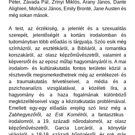
Péter, Závada Pál, Zrínyi Miklós, Arany János, Dante
Alighieri, Mohácsi János, Emily Brontë, Jane Austen és
még sokan mások.
A test, az érzékiség, a jelenlét és a szexualitás
szerepét, jelentőségét a kortárs irodalomban és
tudományban több előadás is tárgyalja. Szóü esik még
színházról, az esztétikáról, a Bibliáról, a romantika
korszakáról, az olasz képzőművészetről, valamint a
képversről és az eposz műfaji hagyományáról is. A mai
irodalom- és kultúrakutatás fontos területei közül a
résztvevők megismerkedhetnek még az emlékezet- és
a traumakutatás felvetéseivel, a média és a
pszichoanalízis vizsgálatával, a közéleti líra, a
hagyomány és a haza fogalmának különböző
megközelítéseivel vagy a kéziratkutatás problémáival.
Emellett egy-egy előadás erejéig szó lesz még a
Zabhegyező
ről, az
Esti Kornél
ról, a fantasztikus
irodalomról, a 19. századi nőirodalomról, az olasz
képzőművészetről, Garcia Lorcáról, a könyvtár
világáról, a 18-19. századi bűnözésről, és sok más