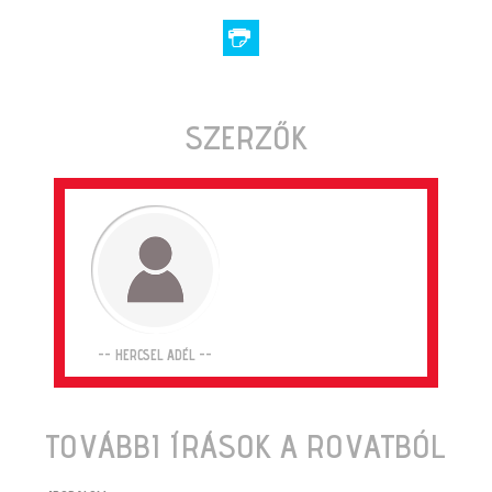
SZERZŐK
-- HERCSEL ADÉL --
TOVÁBBI ÍRÁSOK A ROVATBÓL