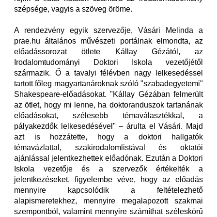
szépsége, vagyis a szöveg öröme.
A rendezvény egyik szervezője, Vásári Melinda a
prae.hu általános művészeti portálnak elmondta, az
előadássorozat ötlete Kállay Gézától, az
Irodalomtudományi Doktori Iskola vezetőjétől
származik. Ő a tavalyi félévben nagy lelkesedéssel
tartott főleg magyartanároknak szóló "szabadegyetemi"
Shakespeare-előadásokat. "Kállay Gézában felmerült
az ötlet, hogy mi lenne, ha doktoranduszok tartanának
előadásokat, szélesebb témaválasztékkal, a
pályakezdők lelkesedésével" – árulta el Vásári. Majd
azt is hozzátette, hogy a doktori hallgatók
témavázlattal, szakirodalomlistával és oktatói
ajánlással jelentkezhettek előadónak. Ezután a Doktori
Iskola vezetője és a szervezők értékelték a
jelentkezéseket, figyelembe véve, hogy az előadás
mennyire kapcsolódik a feltételezhető
alapismeretekhez, mennyire megalapozott szakmai
szempontból, valamint mennyire számíthat széleskörű