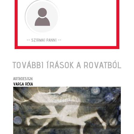
-- SZIRMAI PANNI --
TOVÁBBI ÍRÁSOK A ROVATBÓL
ART&DESIGN
VARGA RÉKA