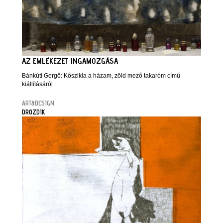
AZ EMLÉKEZET INGAMOZGÁSA
Bánkúti Gergő: Kőszikla a házam, zöld mező takaróm című
kiállításáról
ART&DESIGN
DROZDIK