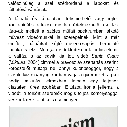
valószínűleg a szél széthordaná a lapokat, és
láthatóvá válnának.
A látható és láthatatlan, felismerhető vagy rejtett
konceptuális értékek mentén értelmezhető kiállítási
tárgyak mellett a széles műfaji spektrumban alkotó
művész videómunkái is szerepelnek. Mint a már
említett, pátriárkát sújtó meteorcsapást bemutató
munka is jelzi, Mureşan érdeklődésének fontos eleme
a vallás, s az egyik kiállított videó
Santa Claus
(
Mikulás,
2004) címmel a pravoszláv szertartás szerinti
keresztelőt mutatja be, annyi különbséggel, hogy a
szenteltvíz műanyag kádban várja a gyermeket, a pap
pedig mikulás jelmezben látható egy teljesen
dísztelen, üres szobában. Eltúlzott irónia jellemzi a
videót, a felkért szereplők mégis teljes komolysággal
vesznek részt a rituális eseményen.