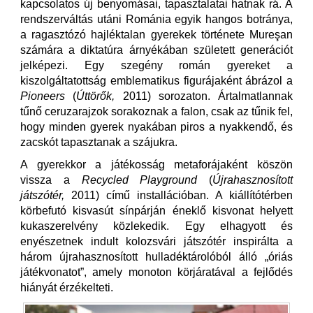
kapcsolatos új benyomásai, tapasztalatai hatnak rá. A
rendszerváltás utáni Románia egyik hangos botránya,
a ragasztózó hajléktalan gyerekek története Mureşan
számára a diktatúra árnyékában született generációt
jelképezi. Egy szegény román gyereket a
kiszolgáltatottság emblematikus figurájaként ábrázol a
Pioneers
(
Úttörők
,
2011) sorozaton. Ártalmatlannak
tűnő ceruzarajzok sorakoznak a falon, csak az tűnik fel,
hogy minden gyerek nyakában piros a nyakkendő, és
zacskót tapasztanak a szájukra.
A gyerekkor a játékosság metaforájaként köszön
vissza a
Recycled Playground
(
Újrahasznosított
játszótér
,
2011) című installációban. A kiállítótérben
körbefutó kisvasút sínpárján éneklő kisvonat helyett
kukaszerelvény közlekedik. Egy elhagyott és
enyészetnek indult kolozsvári játszótér inspirálta a
három újrahasznosított hulladéktárolóból álló „óriás
játékvonatot”, amely monoton körjáratával a fejlődés
hiányát érzékelteti.