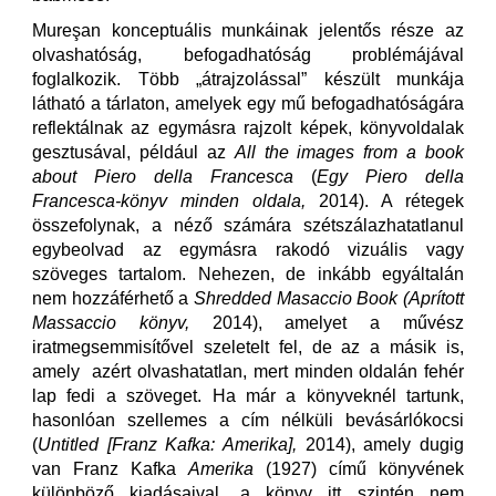
Mureşan konceptuális munkáinak jelentős része az
olvashatóság, befogadhatóság problémájával
foglalkozik. Több „átrajzolással” készült munkája
látható a tárlaton, amelyek egy mű befogadhatóságára
reflektálnak az egymásra rajzolt képek, könyvoldalak
gesztusával, például az
All the images from a book
about Piero della Francesca
(
Egy Piero della
Francesca-könyv minden oldala
,
2014). A rétegek
összefolynak, a néző számára szétszálazhatatlanul
egybeolvad az egymásra rakodó vizuális vagy
szöveges tartalom. Nehezen, de inkább egyáltalán
nem hozzáférhető a
Shredded Masaccio Book
(
Aprított
Massaccio könyv
,
2014), amelyet a művész
iratmegsemmisítővel szeletelt fel, de az a másik is,
amely azért olvashatatlan, mert minden oldalán fehér
lap fedi a szöveget. Ha már a könyveknél tartunk,
hasonlóan szellemes a cím nélküli bevásárlókocsi
(
Untitled [Franz Kafka: Amerika],
2014), amely dugig
van Franz Kafka
Amerika
(1927) című könyvének
különböző kiadásaival, a könyv itt szintén nem