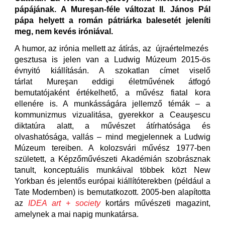
pápájának. A Mureşan-féle változat II. János Pál
pápa helyett a román pátriárka balesetét jeleníti
meg, nem kevés iróniával.
A humor, az irónia mellett az átírás, az újraértelmezés
gesztusa is jelen van a Ludwig Múzeum 2015-ös
évnyitó kiállításán. A szokatlan címet viselő
tárlat Mureşan eddigi életművének átfogó
bemutatójaként értékelhető, a művész fiatal kora
ellenére is. A munkásságára jellemző témák – a
kommunizmus vizualitása, gyerekkor a Ceauşescu
diktatúra alatt, a művészet átírhatósága és
olvashatósága, vallás – mind megjelennek a Ludwig
Múzeum tereiben. A kolozsvári művész 1977-ben
született, a Képzőművészeti Akadémián szobrásznak
tanult, konceptuális munkáival többek közt New
Yorkban és jelentős európai kiállítóterekben (például a
Tate Modernben) is bemutatkozott. 2005-ben alapította
az
IDEA art + society
kortárs művészeti magazint,
amelynek a mai napig munkatársa.