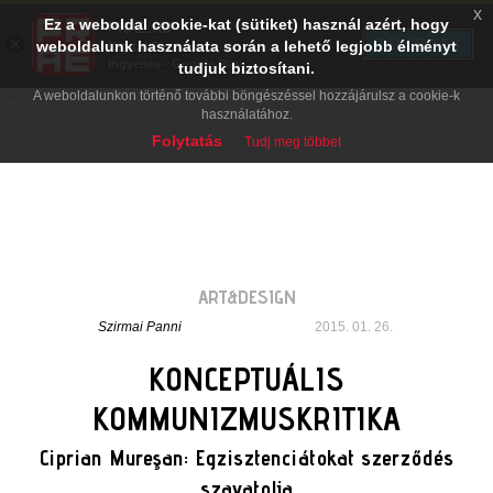
x
Ez a weboldal cookie-kat (sütiket) használ azért, hogy
PRAE.HU
×
TELEPÍTÉS
weboldalunk használata során a lehető legjobb élményt
Digital Evolution
Ingyenes - Google Play
tudjuk biztosítani.
A weboldalunkon történő további böngészéssel hozzájárulsz a cookie-k
használatához.
Folytatás
Tudj meg többet
ART&DESIGN
Szirmai Panni
2015. 01. 26.
KONCEPTUÁLIS
KOMMUNIZMUSKRITIKA
Ciprian Mureşan: Egzisztenciátokat szerződés
szavatolja