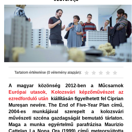
Tartalom értékelése (0 vélemény alapján):
A magyar közönség 2012-ben a Műcsarnok
Európai
utasok
,
Kolozsvári
képzőművészet
az
ezredforduló
után
kiállításán figyelhetett fel Ciprian
Mureşan nevére. The End of Five-Year Plan című,
2004-es munkájával szerepelt a kolozsvári
művészeti szcéna gazdagságát bemutató tárlaton.
Maga a munka egyértelmű parafrázisa Maurizio
Cattelan La Nona Ora (1999) című meteorsújtotta