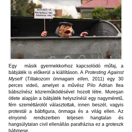
Egy másik gyermekkorhoz kapcsolódó műfaj, a
bábjáték is előkerül a kiállításon. A
Protesting Against
Myself
(
Tiltakozom önmagam ellen
,
2011) egy 30
perces videó, amelyet a művész Pilo Adrian Ilea
bábszínész közreműködésével hozott létre. Mureşan
ötlete alapján a bábjáték helyszínéül egy nagyméretű,
fém szeméttárolót választottak, innen beszél, vagyis
protestál a bábfigura, önmaga és a világ ellen. Az
elnyomó rendszerben teljesen hangtalan és
hangsúlytalan civil ellenállás parafrázisa ez a groteszk
bábmese.