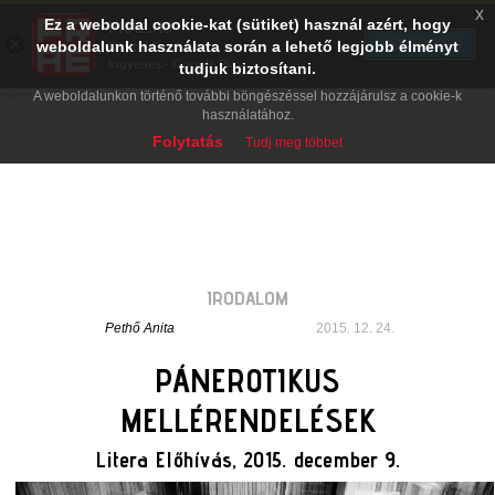
x
Ez a weboldal cookie-kat (sütiket) használ azért, hogy
PRAE.HU
×
TELEPÍTÉS
weboldalunk használata során a lehető legjobb élményt
Digital Evolution
Ingyenes - Google Play
tudjuk biztosítani.
A weboldalunkon történő további böngészéssel hozzájárulsz a cookie-k
használatához.
Folytatás
Tudj meg többet
IRODALOM
Pethő Anita
2015. 12. 24.
PÁNEROTIKUS
MELLÉRENDELÉSEK
Litera Előhívás, 2015. december 9.