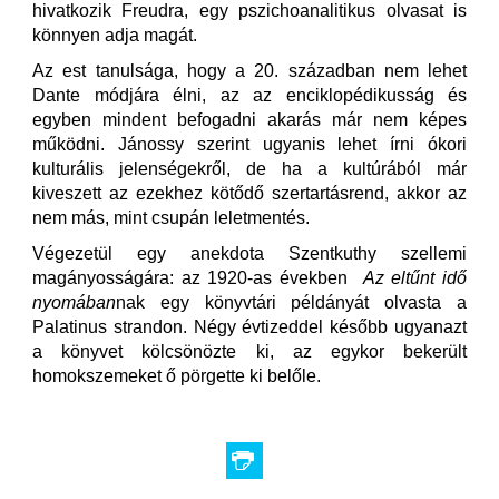
hivatkozik Freudra, egy pszichoanalitikus olvasat is
könnyen adja magát.
Az est tanulsága, hogy a 20. században nem lehet
Dante módjára élni, az az enciklopédikusság és
egyben mindent befogadni akarás már nem képes
működni. Jánossy szerint ugyanis lehet írni ókori
kulturális jelenségekről, de ha a kultúrából már
kiveszett az ezekhez kötődő szertartásrend, akkor az
nem más, mint csupán leletmentés.
Végezetül egy anekdota Szentkuthy szellemi
magányosságára: az 1920-as években
Az eltűnt idő
nyomában
nak egy könyvtári példányát olvasta a
Palatinus strandon. Négy évtizeddel később ugyanazt
a könyvet kölcsönözte ki, az egykor bekerült
homokszemeket ő pörgette ki belőle.