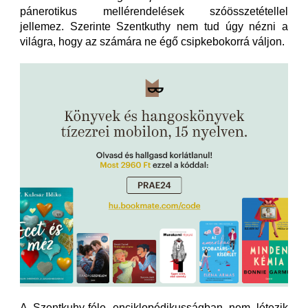
pánerotikus mellérendelések szóösszetétellel
jellemez. Szerinte Szentkuthy nem tud úgy nézni a
világra, hogy az számára ne égő csipkebokorrá váljon.
A Szentkuhy-féle enciklopédikusságban nem létezik