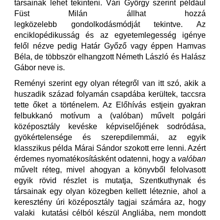
társainak lehet tekinteni. Vári György szerint például
Füst Milán állhat hozzá
legközelebb gondolkodásmódját tekintve. Az
enciklopédikusság és az egyetemlegesség igénye
felől nézve pedig Határ Győző vagy éppen Hamvas
Béla, de többször elhangzott Németh László és Halász
Gábor neve is.
Reményi szerint egy olyan rétegről van itt szó, akik a
huszadik század folyamán csapdába kerültek, taccsra
tette őket a történelem. Az Előhívás estjein gyakran
felbukkanó motívum a (valóban) művelt polgári
középosztály kevéske képviselőjének sodródása,
gyökértelensége és szerepdilemmái, az egyik
klasszikus példa Márai Sándor szokott erre lenni. Azért
érdemes nyomatékosításként odatenni, hogy a
valóban
művelt réteg, mivel ahogyan a könyvből felolvasott
egyik rövid részlet is mutatja, Szentkuthynak és
társainak egy olyan közegben kellett léteznie, ahol a
keresztény úri középosztály tagjai számára az, hogy
valaki kutatási célból készül Angliába, nem mondott