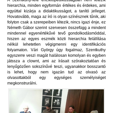
hierarchia, minden egyformán értékes és érdekes, ami
egyúttal kizárja a didaktikusságot, a tanító jelleget.
Hovatovább, maga az író is olyan színésznek tűnik, aki
folyton csak a szerepeiben létezik, nincs igazi énje, ez
Németh Gábor szerint szervesen összefügg a mindent
mindennel egyenértékűvé tevő gondolkodásmóddal,
hiszen az egyes eszmék közti hierarchia felállítása
nélkül lehetetlen végigmenni egy identifikációs
folyamaton. Vári György úgy fogalmaz, Szentkuthy
egyszerre veszi magát halálosan komolyan és egyben
játssza a clownt, ami az írásait szórakoztatóan és
lenyűgözően sokszínűvé teszi, ugyanakkor bosszantó
is lehet, hogy nem igazán tud az olvasó az
olvasottakból egy egységes személyiséget
megkonstrurálni.