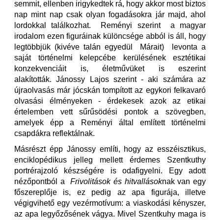
semmit, ellenben irigykedtek rá, hogy akkor most biztos
nap mint nap csak olyan fogadásokra jár majd, ahol
lordokkal találkozhat. Reményi szerint a magyar
irodalom ezen figuráinak különcsége abból is áll, hogy
legtöbbjük (kivéve talán egyedül Márait) levonta a
saját történelmi kelepcébe kerülésének esztétikai
konzekvenciáit is, életművüket is eszerint
alakították. Jánossy Lajos szerint - aki számára az
újraolvasás már jócskán tompított az egykori felkavaró
olvasási élményeken - érdekesek azok az etikai
értelemben vett sűrűsödési pontok a szövegben,
amelyek épp a Reményi által említett történelmi
csapdákra reflektálnak.
Másrészt épp Jánossy említi, hogy az esszéisztikus,
enciklopédikus jelleg mellett érdemes Szentkuthy
portrérajzoló készségére is odafigyelni. Egy adott
nézőpontból a
Frivolitások és hitvallások
nak van egy
főszereplője is, ez pedig az apa figurája, illetve
végigvihető egy vezérmotívum: a viaskodási kényszer,
az apa legyőzősének vágya. Mivel Szentkuhy maga is