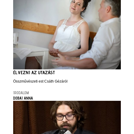
ÉLVEZNI AZ UTAZÁST
Összművészeti est Csáth Gézáról
IRODALOM
DOBAI ANNA