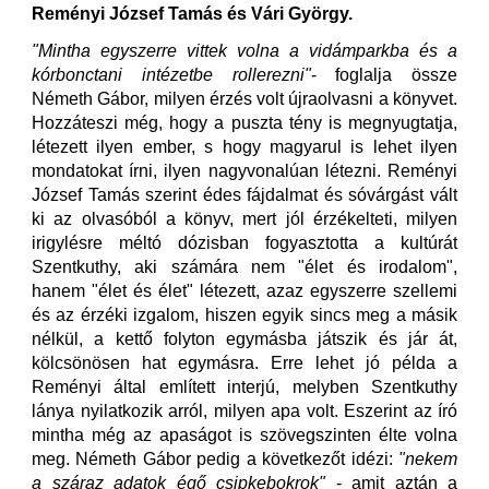
Reményi József Tamás és Vári György.
"Mintha egyszerre vittek volna a vidámparkba és a
kórbonctani intézetbe rollerezni"
- foglalja össze
Németh Gábor, milyen érzés volt újraolvasni a könyvet.
Hozzáteszi még, hogy a puszta tény is megnyugtatja,
létezett ilyen ember, s hogy magyarul is lehet ilyen
mondatokat írni, ilyen nagyvonalúan létezni. Reményi
József Tamás szerint édes fájdalmat és sóvárgást vált
ki az olvasóból a könyv, mert jól érzékelteti, milyen
irigylésre méltó dózisban fogyasztotta a kultúrát
Szentkuthy, aki számára nem "élet és irodalom",
hanem "élet és élet" létezett, azaz egyszerre szellemi
és az érzéki izgalom, hiszen egyik sincs meg a másik
nélkül, a kettő folyton egymásba játszik és jár át,
kölcsönösen hat egymásra. Erre lehet jó példa a
Reményi által említett interjú, melyben Szentkuthy
lánya nyilatkozik arról, milyen apa volt. Eszerint az író
mintha még az apaságot is szövegszinten élte volna
meg. Németh Gábor pedig a következőt idézi:
"nekem
a száraz adatok égő csipkebokrok"
- amit aztán a