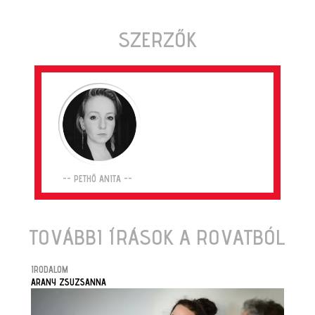
SZERZŐK
-- PETHŐ ANITA --
TOVÁBBI ÍRÁSOK A ROVATBÓL
IRODALOM
ARANY ZSUZSANNA