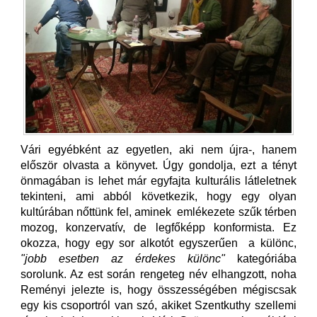
Vári egyébként az egyetlen, aki nem újra-, hanem
először olvasta a könyvet. Úgy gondolja, ezt a tényt
önmagában is lehet már egyfajta kulturális látleletnek
tekinteni, ami abból következik, hogy egy olyan
kultúrában nőttünk fel, aminek emlékezete szűk térben
mozog, konzervatív, de legfőképp konformista. Ez
okozza, hogy egy sor alkotót egyszerűen a különc,
"jobb esetben az érdekes különc"
kategóriába
sorolunk. Az est során rengeteg név elhangzott, noha
Reményi jelezte is, hogy összességében mégiscsak
egy kis csoportról van szó, akiket Szentkuthy szellemi