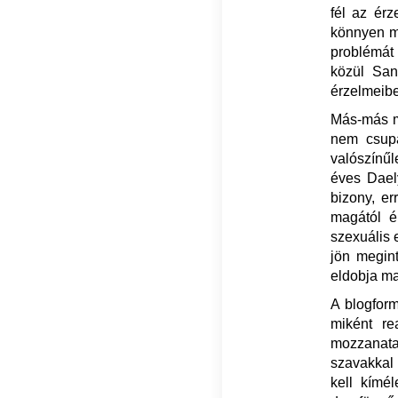
fél az érz
könnyen m
problémát 
közül San
érzelmeibe
Más-más mó
nem csupá
valószínűl
éves Daely
bizony, err
magától é
szexuális 
jön megint
eldobja ma
A blogform
miként re
mozzanata
szavakkal 
kell kímé