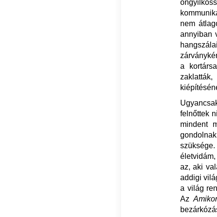
öngyilkos
kommunikál
nem átlago
annyiban v
hangszálai
zárványkén
a kortársa
zaklatták
kiépítésén
Ugyancsak
felnőttek 
mindent m
gondolnak
szüksége. 
életvidám,
az, aki va
addigi vil
a világ re
Az
Amikor
bezárkózás