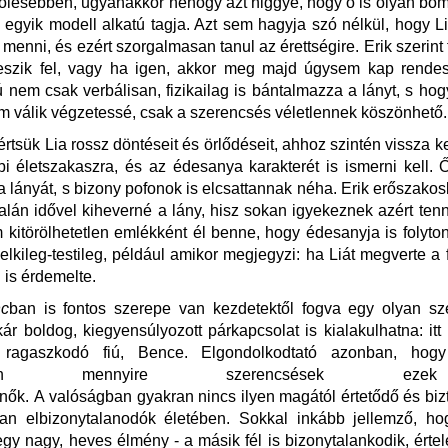
őiesebben, ugyanakkor nehogy azt higgye, hogy ő is olyan bo
 egyik modell alkatú tagja. Azt sem hagyja szó nélkül, hogy L
menni, és ezért szorgalmasan tanul az érettségire. Erik szerint 
szik fel, vagy ha igen, akkor meg majd úgysem kap rendes, 
fiú nem csak verbálisan, fizikailag is bántalmazza a lányt, s hog
m válik végzetessé, csak a szerencsés véletlennek köszönhető
tsük Lia rossz döntéseit és örlődéseit, ahhoz szintén vissza kel
i életszakaszra, és az édesanya karakterét is ismerni kell. Ő
a lányát, s bizony pofonok is elcsattannak néha. Erik erőszak
alán idővel kiheverné a lány, hisz sokan igyekeznek azért tenn
 kitörölhetetlen emlékként él benne, hogy édesanyja is folyto
lelkileg-testileg, például amikor megjegyzi: ha Liát megverte a f
 is érdemelte.
nc
ban is fontos szerepe van kezdetektől fogva egy olyan sz
ár boldog, kiegyensúlyozott párkapcsolat is kialakulhatna: itt
 ragaszkodó fiú, Bence. Elgondolkodtató azonban, hogy
lemben mennyire szerencsések e
ők. A valóságban gyakran nincs ilyen magától értetődő és biz
n elbizonytalanodók életében. Sokkal inkább jellemző, ho
gy nagy, heves élmény - a másik fél is bizonytalankodik, ért