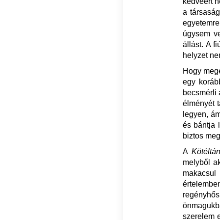
kedvéért n
a társaság
egyetemre 
úgysem ve
állást. A 
helyzet ne
Hogy megér
egy korább
becsmérli 
élményét t
legyen, ám
és bántja 
biztos meg
A
Kötéltá
melyből ak
makacsul
érte
regényhősn
önmagukba
szerelem e