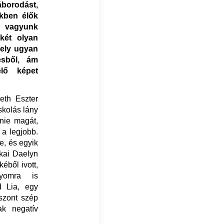
borodást,
nkben élők
vagyunk
két olyan
mely ugyan
ésből, ám
élő képet
th Eszter
skolás lány
lnie magát,
 a legjobb.
e, és egyik
ikai Daelyn
éből ivott,
yomra is
d Lia, egy
iszont szép
ak negatív