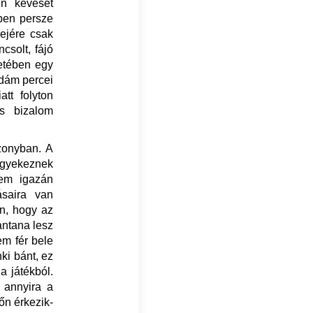
en keveset
tben persze
dejére csak
csolt, fájó
letében egy
idám percei
att folyton
es bizalom
zonyban. A
 igyekeznek
nem igazán
ásaira van
en, hogy az
antana lesz
em fér bele
ki bánt, ez
a játékból.
 annyira a
őn érkezik-