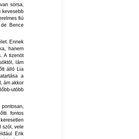
 van sorsa,
n kevesebb
erelmes fiú
, de Bence
élet. Ennek
oka, hanem
. A tizenöt
sóktól, lám
őtt álló Lia
atartása a
l, ám akkor
előbb-utóbb
k pontosan,
tti fontos
keresetlen
 szól, vele
ldául Erik