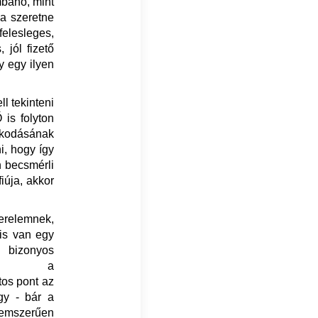
mbanő, mint
ia szeretne
felesleges,
jól fizető
y egy ilyen
.
l tekinteni
 is folyton
oskodásának
i, hogy így
n becsmérli
iúja, akkor
erelemnek,
 is van egy
 bizonyos
zek a
tos pont az
gy - bár a
elemszerűen