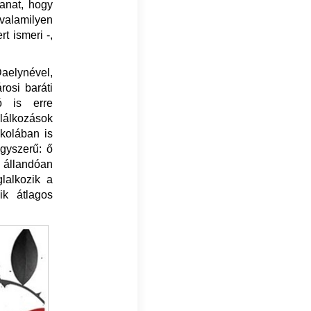
anat, hogy
 valamilyen
t ismeri -,
Daelynével,
rosi baráti
ó is erre
alálkozások
skolában is
egyszerű: ő
a állandóan
glalkozik a
ik átlagos