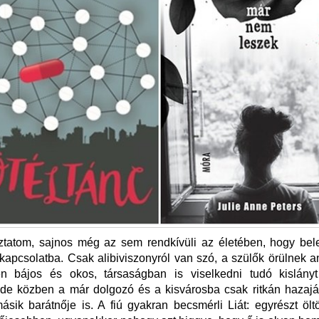
tatom, sajnos még az sem rendkívüli az életében, hogy be
apcsolatba. Csak alibiviszonyról van szó, a szülők örülnek 
en bájos és okos, társaságban is viselkedni tudó kislányt 
de közben a már dolgozó és a kisvárosba csak ritkán hazajá
sik barátnője is. A fiú gyakran becsmérli Liát: egyrészt öl