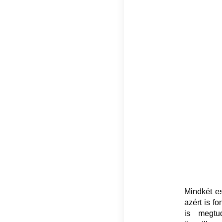
Mindkét e
azért is f
is megtu