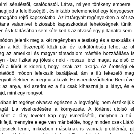
elmi sérüléstől, csalódástól. Látva, milyen törékeny emberrel
egijed a felelősségtől, és inkább belemenekül egy lényegese
magába rejtő kapcsolatba. Az itt tárgyalt regényekben a két sz
tana valamivel biztosabb kapaszkodási lehetőségnek tűnik
n és kitartásában sem kételkedik az olvasó egy pillanatra sem.
don jelenik meg a két regényben a testiség és a szexuális 
n a két főszereplő közti pár év korkülönbség lehet az 
eg az amerikai és magyar társadalom másféle hozzáállása is
n - bár fizikailag jólesik neki - rosszul érzi magát az első c
ől a fiúról is kiderült, hogy "csak azt" akarja. Az érettségi el
rtetődő módon lefekszik barátjával, ám a fiú lekezelő mag
együttlétekben is megmutatkozik. Ez is rendeződhetne Bencéve
 az anya, aki szerint ez a fiú csak kihasználja a lányt, és 
jd, mint egy rongyot.
ában írt regényt olvasva egészen a legvégéig nem érzékeljü
agál Lia viselkedésére a környezete. A történet utolsó elő
ként a lány levelet kap egy ismerősétől, melyben a fiú 
kifejti, mennyire elege van már belőle, hogy minden csak Liáról
letesnek lenni, miközben másoknak is vannak problémái, pé