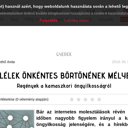
et) használ azért, hogy weboldalunk használata során a lehető leg
DESIGN
ÉPÍTÉSZET
SZÍNHÁZ
ZENE
FILM
GYEREK
K
weboldalunkon történő további böngészéssel hozzájárulsz a cookie-k használatáh
iók
blog
PRAE folyóirat
petíció
lapcsalád
könyvek
hírl
Folytatás
Tudj meg többet
GYEREK
ethő Anita
2016. 05. 
 LÉLEK ÖNKÉNTES BÖRTÖNÉNEK MÉLY
Regények a kamaszkori öngyilkosságról
rtékelése (0 vélemény alapján):
Bár az internetes molesztálások révén 
időben nagyobb figyelem irányul a k
öngyilkosság jelenségére, és a hírekbe