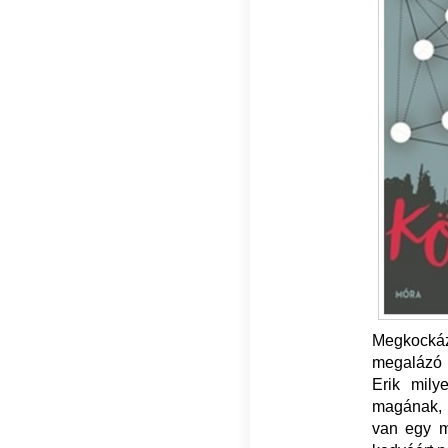
Megkockáz
megalázó k
Erik mily
magának, 
van egy má