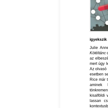
igyekszik
Julie An
Kötéltánc
az elbeszé
mert úgy l
Az olvasó 
esetben se
Rice már t
aminek 
tönkremen
kisalföldi
lassan cs
kontextusb