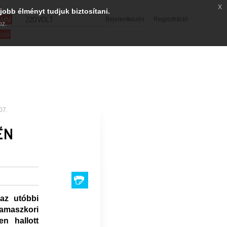
x
jobb élményt tudjuk biztosítani.
SMM
220VOLT
Bejelentkezés
Regisztráció
oz.
evél
07.
ÉN
az utóbbi
amaszkori
n hallott