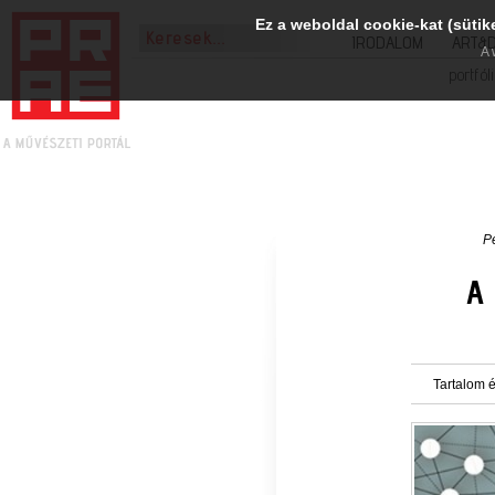
Ez a weboldal cookie-kat (sütik
IRODALOM
ART&
A 
portfól
P
A
Tartalom é