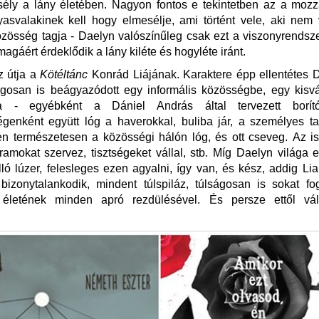
sély a lány életében. Nagyon fontos e tekintetben az a mozz
asvalakinek kell hogy elmesélje, ami történt vele, aki nem
özösség tagja - Daelyn valószínűleg csak ezt a viszonyrendszer
gáért érdeklődik a lány kiléte és hogyléte iránt.
az útja a
Kötéltánc
Konrád Liájának. Karaktere épp ellentétes 
ágosan is beágyazódott egy informális közösségbe, egy kisvá
ba - egyébként a Dániel András által tervezett borít
égenként együtt lóg a haverokkal, buliba jár, a személyes t
en természetesen a közösségi hálón lóg, és ott cseveg. Az i
gramokat szervez, tisztségeket vállal, stb. Míg Daelyn világa 
lló lúzer, felesleges ezen agyalni, így van, és kész, addig Li
 bizonytalankodik, mindent túlspiláz, túlságosan is sokat fo
életének minden apró rezdülésével. És persze ettől vál
.