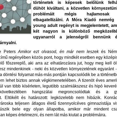
történetek is képesek belőlünk felhá
dühöt kiváltani, a közvetlen környezetü
problémáit mégis hajlamosak 
elbagatellizálni. A Móra Kiadó nemrég 
young adult regényt is megjelentetett, a
két nagyon is különböző megközelít
ugyanarról a jelenségről bennünk 
 árnyalni.
ne Peters
Amikor ezt olvasod, én már nem leszek
és Néme
című regényében közös pont, hogy mindkét esetben egy középi
lő főszereplő, aki arra az elhatározásra jut, hogy meg kell ö
esz mindenkinek - neki és közvetlen környezetének egyaránt -
a döntési folyamat más-más pontján kapcsolódik be a történetb
m lehet biztos annak végkimenetelében. A tizenöt éves amer
úl van több kísérleten, legutóbb szalmiákszesz és hipó keverék
következtében hangszálai megroncsolódtak és a g
t. Eltökélt és határozott: legközelebb nem hibázik. Konrá
 városka teljesen átlagos életű tizennyolcéves gimnazistája v
úszik bele egy olyan állapotba, amikor már mindent cs
an képes értelmezni, és nem lát más kiutat a problémáira.