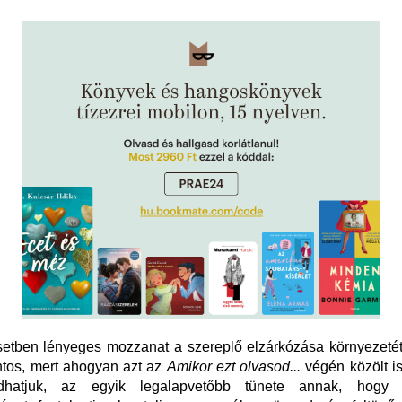
setben lényeges mozzanat a szereplő elzárkózása környezetét
ontos, mert ahogyan azt az
Amikor ezt olvasod...
végén közölt i
dhatjuk, az egyik legalapvetőbb tünete annak, hogy 