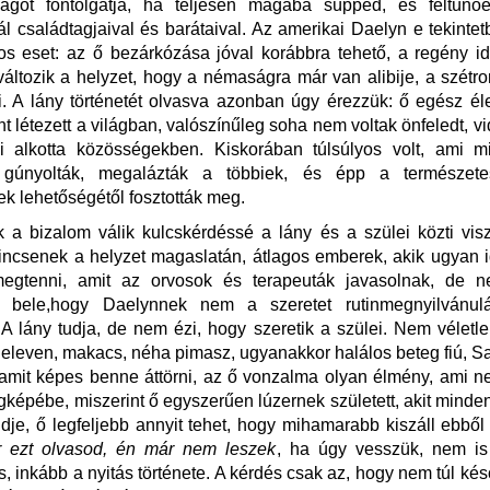
ságot fontolgatja, ha teljesen magába süpped, és feltünő
 családtagjaival és barátaival. Az amerikai Daelyn e tekinte
s eset: az ő bezárkózása jóval korábbra tehető, a regény i
áltozik a helyzet, hogy a némaságra már van alibije, a szétron
. A lány történetét olvasva azonban úgy érezzük: ő egész é
t létezett a világban, valószínűleg soha nem voltak önfeledt, v
i alkotta közösségekben. Kiskorában túlsúlyos volt, ami mi
, gúnyolták, megalázták a többiek, és épp a természet
ek lehetőségétől fosztották meg.
 a bizalom válik kulcskérdéssé a lány és a szülei közti vis
nincsenek a helyzet magaslatán, átlagos emberek, akik ugyan
egtenni, amit az orvosok és terapeuták javasolnak, de 
 bele,hogy Daelynnek nem a szeretet rutinmegnyilvánul
A lány tudja, de nem ézi, hogy szeretik a szülei. Nem véletl
 eleven, makacs, néha pimasz, ugyanakkor halálos beteg fiú, S
lamit képes benne áttörni, az ő vonzalma olyan élmény, ami n
ágképébe, miszerint ő egyszerűen lúzernek született, akit minden
ndje, ő legfeljebb annyit tehet, hogy mihamarabb kiszáll ebből 
 ezt olvasod, én már nem leszek
, ha úgy vesszük, nem is
, inkább a nyitás története. A kérdés csak az, hogy nem túl kés