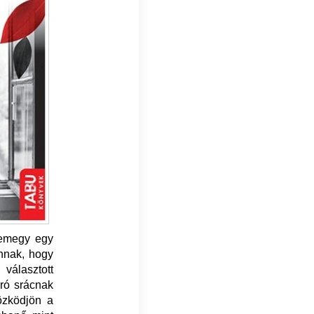
lemegy egy
annak, hogy
választott
ró srácnak
tözködjön a