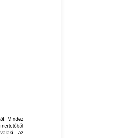
ől. Mindez
smertetőből
valaki az