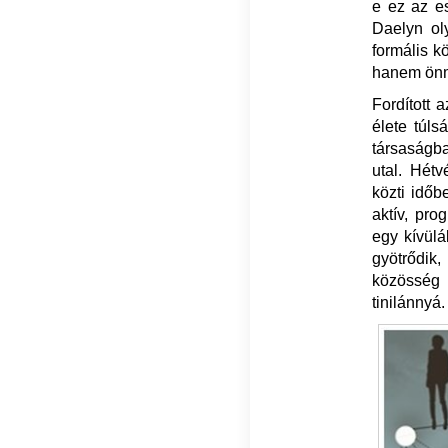
e ez az e
Daelyn oly
formális k
hanem önma
Fordított 
élete túls
társaság
utal. Hétv
közti időb
aktív, pro
egy kívülá
gyötrődik,
közösség 
tinilánnyá