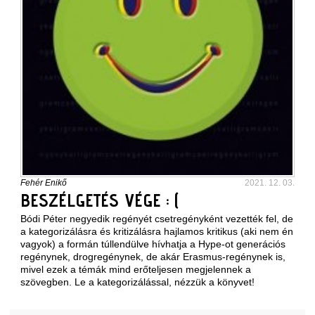
Fehér Enikő
2021. 12. 03.
BESZÉLGETÉS VÉGE : (
Bódi Péter negyedik regényét csetregényként vezették fel, de
a kategorizálásra és kritizálásra hajlamos kritikus (aki nem én
vagyok) a formán túllendülve hívhatja a Hype-ot generációs
regénynek, drogregénynek, de akár Erasmus-regénynek is,
mivel ezek a témák mind erőteljesen megjelennek a
szövegben. Le a kategorizálással, nézzük a könyvet!