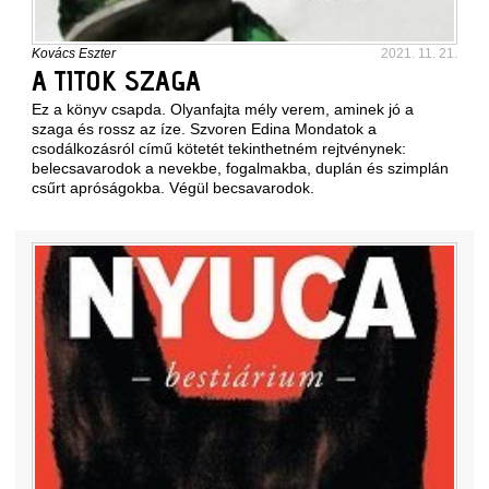
Kovács Eszter
2021. 11. 21.
A TITOK SZAGA
Ez a könyv csapda. Olyanfajta mély verem, aminek jó a
szaga és rossz az íze. Szvoren Edina Mondatok a
csodálkozásról című kötetét tekinthetném rejtvénynek:
belecsavarodok a nevekbe, fogalmakba, duplán és szimplán
csűrt apróságokba. Végül becsavarodok.