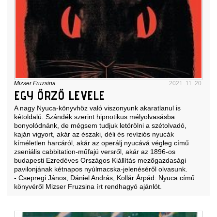
Mizser Fruzsina
2021. 11. 20.
EGY ŐRZŐ LEVELE
A nagy Nyuca-könyvhöz való viszonyunk akaratlanul is
kétoldalú. Szándék szerint hipnotikus mélyolvasásba
bonyolódnánk, de mégsem tudjuk letörölni a szétolvadó,
kaján vigyort, akár az északi, déli és revíziós nyucák
kíméletlen harcáról, akár az operálj nyucává végleg című
zseniális cabbitation-műfajú versről, akár az 1896-os
budapesti Ezredéves Országos Kiállítás mezőgazdasági
pavilonjának kétnapos nyúlmacska-jelenéséről olvasunk.
- Csepregi János, Dániel András, Kollár Árpád: Nyuca című
könyvéről Mizser Fruzsina írt rendhagyó ajánlót.