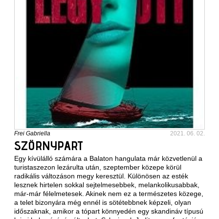
Frei Gabriella
2021. 06. 02.
SZÖRNYPART
Egy kívülálló számára a Balaton hangulata már közvetlenül a
turistaszezon lezárulta után, szeptember közepe körül
radikális változáson megy keresztül. Különösen az esték
lesznek hirtelen sokkal sejtelmesebbek, melankolikusabbak,
már-már félelmetesek. Akinek nem ez a természetes közege,
a telet bizonyára még ennél is sötétebbnek képzeli, olyan
időszaknak, amikor a tópart könnyedén egy skandináv típusú