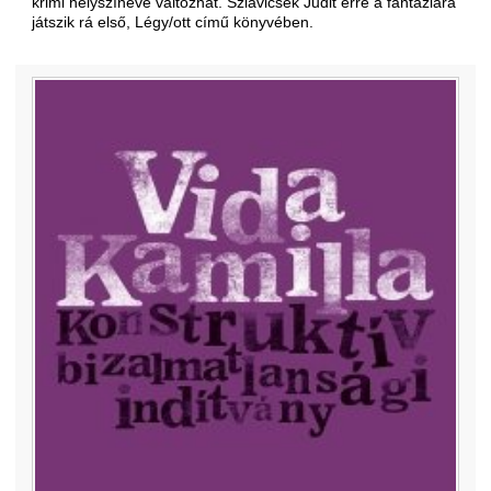
krimi helyszínévé változhat. Szlavicsek Judit erre a fantáziára
játszik rá első, Légy/ott című könyvében.