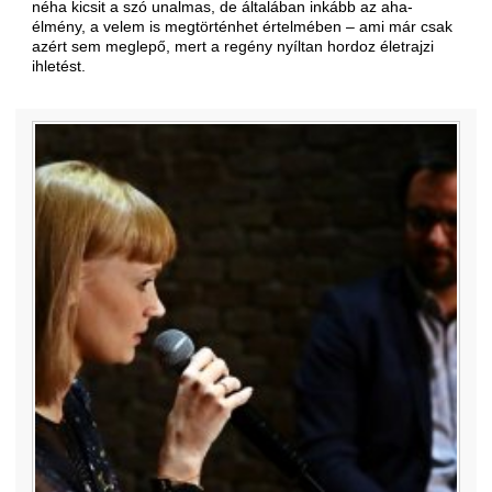
néha kicsit a szó unalmas, de általában inkább az aha-
élmény, a velem is megtörténhet értelmében – ami már csak
azért sem meglepő, mert a regény nyíltan hordoz életrajzi
ihletést.