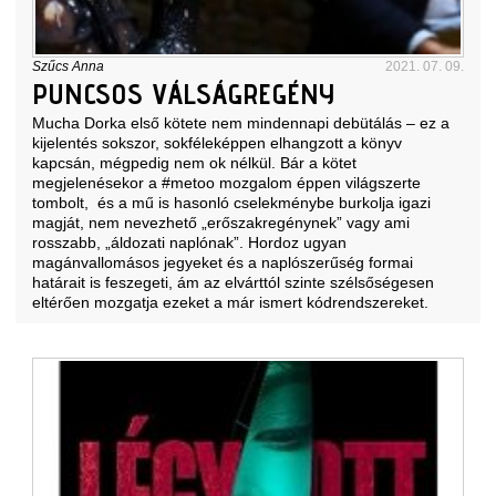
Szűcs Anna
2021. 07. 09.
PUNCSOS VÁLSÁGREGÉNY
Mucha Dorka első kötete nem mindennapi debütálás – ez a
kijelentés sokszor, sokféleképpen elhangzott a könyv
kapcsán, mégpedig nem ok nélkül. Bár a kötet
megjelenésekor a #metoo mozgalom éppen világszerte
tombolt, és a mű is hasonló cselekménybe burkolja igazi
magját, nem nevezhető „erőszakregénynek” vagy ami
rosszabb, „áldozati naplónak”. Hordoz ugyan
magánvallomásos jegyeket és a naplószerűség formai
határait is feszegeti, ám az elvárttól szinte szélsőségesen
eltérően mozgatja ezeket a már ismert kódrendszereket.