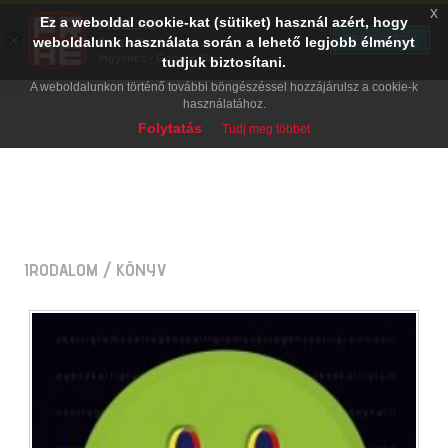
x
Ez a weboldal cookie-kat (sütiket) használ azért, hogy
PRAE.HU
×
TELEPÍTÉS
weboldalunk használata során a lehető legjobb élményt
Digital Evolution
Ingyenes - Google Play
tudjuk biztosítani.
A weboldalunkon történő további böngészéssel hozzájárulsz a cookie-k
használatához.
Folytatás
Tudj meg többet
IRODALOM
/ KÖNYV