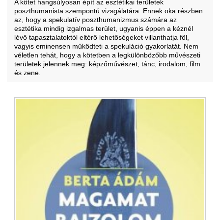
A kötet hangsúlyosan épít az esztétikai területek
poszthumanista szempontú vizsgálatára. Ennek oka részben
az, hogy a spekulatív poszthumanizmus számára az
esztétika mindig izgalmas terület, ugyanis éppen a kéznél
lévő tapasztalatoktól eltérő lehetőségeket villanthatja föl,
vagyis eminensen működteti a spekuláció gyakorlatát. Nem
véletlen tehát, hogy a kötetben a legkülönbözőbb művészeti
területek jelennek meg: képzőművészet, tánc, irodalom, film
és zene.