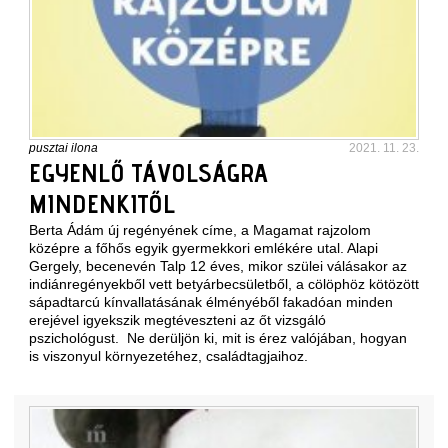
pusztai ilona
2021. 11. 23.
EGYENLŐ TÁVOLSÁGRA
MINDENKITŐL
Berta Ádám új regényének címe, a Magamat rajzolom
középre a főhős egyik gyermekkori emlékére utal. Alapi
Gergely, becenevén Talp 12 éves, mikor szülei válásakor az
indiánregényekből vett betyárbecsületből, a cölöphöz kötözött
sápadtarcú kínvallatásának élményéből fakadóan minden
erejével igyekszik megtéveszteni az őt vizsgáló
pszichológust. Ne derüljön ki, mit is érez valójában, hogyan
is viszonyul környezetéhez, családtagjaihoz.