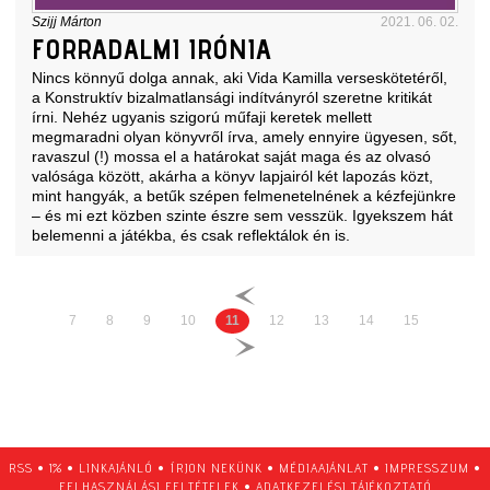
Szijj Márton
2021. 06. 02.
FORRADALMI IRÓNIA
Nincs könnyű dolga annak, aki Vida Kamilla verseskötetéről,
a Konstruktív bizalmatlansági indítványról szeretne kritikát
írni. Nehéz ugyanis szigorú műfaji keretek mellett
megmaradni olyan könyvről írva, amely ennyire ügyesen, sőt,
ravaszul (!) mossa el a határokat saját maga és az olvasó
valósága között, akárha a könyv lapjairól két lapozás közt,
mint hangyák, a betűk szépen felmenetelnének a kézfejünkre
– és mi ezt közben szinte észre sem vesszük. Igyekszem hát
belemenni a játékba, és csak reflektálok én is.
7
8
9
10
11
12
13
14
15
RSS
•
1%
•
LINKAJÁNLÓ
•
ÍRJON NEKÜNK
•
MÉDIAAJÁNLAT
•
IMPRESSZUM
•
FELHASZNÁLÁSI FELTÉTELEK
•
ADATKEZELÉSI TÁJÉKOZTATÓ