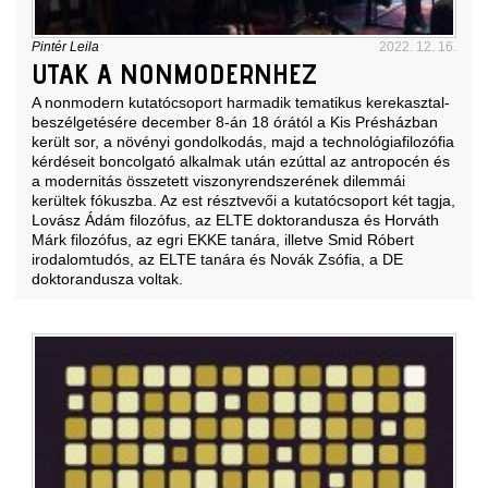
Pintér Leila
2022. 12. 16.
UTAK A NONMODERNHEZ
A nonmodern kutatócsoport harmadik tematikus kerekasztal-
beszélgetésére december 8-án 18 órától a Kis Présházban
került sor, a növényi gondolkodás, majd a technológiafilozófia
kérdéseit boncolgató alkalmak után ezúttal az antropocén és
a modernitás összetett viszonyrendszerének dilemmái
kerültek fókuszba. Az est résztvevői a kutatócsoport két tagja,
Lovász Ádám filozófus, az ELTE doktorandusza és Horváth
Márk filozófus, az egri EKKE tanára, illetve Smid Róbert
irodalomtudós, az ELTE tanára és Novák Zsófia, a DE
doktorandusza voltak.