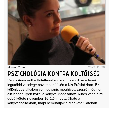
Molnár Cintia
2022. 11. 20.
PSZICHOLÓGIA KONTRA KÖLTŐISÉG
Vados Anna volt a Kötetlenül sorozat második évadának
legutóbbi vendége november 11-én a Kis Présházban. Ez
különleges alkalom volt, ugyanis meghívott szerző még nem
állt időben ilyen közel a könyve kiadásához. Nincs véna című
debütkötete november 16-ától megtalálható a
könyvesboltokban, majd bemutatják a Magvető Caféban.