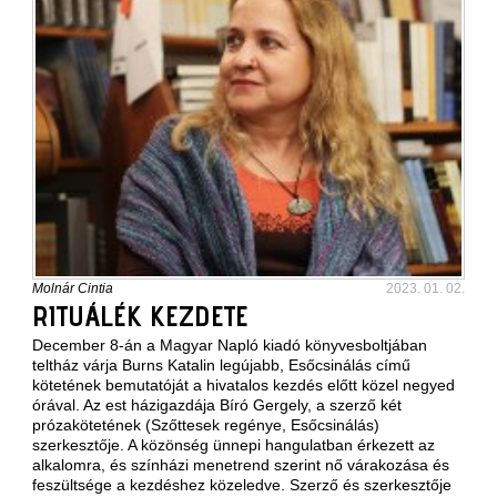
Molnár Cintia
2023. 01. 02.
RITUÁLÉK KEZDETE
December 8-án a Magyar Napló kiadó könyvesboltjában
teltház várja Burns Katalin legújabb, Esőcsinálás című
kötetének bemutatóját a hivatalos kezdés előtt közel negyed
órával. Az est házigazdája Bíró Gergely, a szerző két
prózakötetének (Szőttesek regénye, Esőcsinálás)
szerkesztője. A közönség ünnepi hangulatban érkezett az
alkalomra, és színházi menetrend szerint nő várakozása és
feszültsége a kezdéshez közeledve. Szerző és szerkesztője