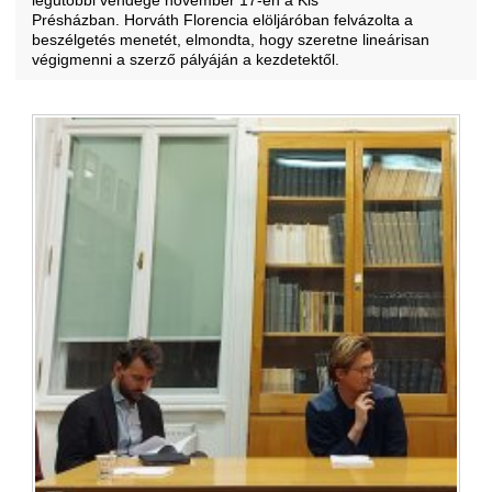
legutóbbi vendége november 17-én a Kis
Présházban. Horváth Florencia elöljáróban felvázolta a
beszélgetés menetét, elmondta, hogy szeretne lineárisan
végigmenni a szerző pályáján a kezdetektől.