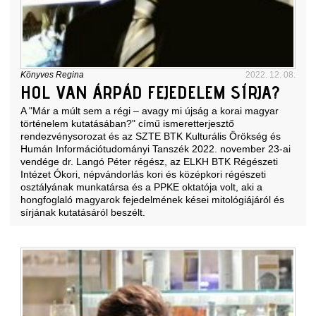
Könyves Regina
2022. 12. 08.
HOL VAN ÁRPÁD FEJEDELEM SÍRJA?
A "Már a múlt sem a régi – avagy mi újság a korai magyar
történelem kutatásában?" című ismeretterjesztő
rendezvénysorozat és az SZTE BTK Kulturális Örökség és
Humán Információtudományi Tanszék 2022. november 23-ai
vendége dr. Langó Péter régész, az ELKH BTK Régészeti
Intézet Ókori, népvándorlás kori és középkori régészeti
osztályának munkatársa és a PPKE oktatója volt, aki a
hongfoglaló magyarok fejedelmének kései mitológiájáról és
sírjának kutatásáról beszélt.