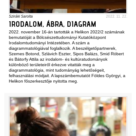
Sziráki Sarolta
2022. 11. 22.
IRODALOM, ÁBRA, DIAGRAM
2022. november 16-án tartották a Helikon 2022/2 számának
bemutatóját a Bölcsészettudományi Kutatóközpont
Irodalomtudományi Intézetében. A szám a
diagrammatológiával foglalkozik. A beszélgetőpartnerek,
Szemes Botond, Szlávich Eszter, Sipos Balázs, Smid Róbert
és Bátorfy Attila az irodalom- és kultúratudományok
különböző területeiről érkezve vitatták meg a
diagrammatológia, mint tudományág lehetőségeit,
felhasználási módjait. A lapszámbemutatót Földes Györgyi, a
Helikon főszerkesztője nyitotta meg.