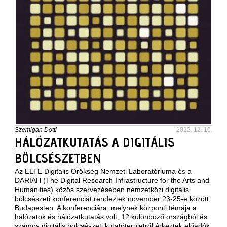
Szemigán Dotti
2022. 12. 10.
HÁLÓZATKUTATÁS A DIGITÁLIS
BÖLCSÉSZETBEN
Az ELTE Digitális Örökség Nemzeti Laboratóriuma és a
DARIAH (The Digital Research Infrastructure for the Arts and
Humanities) közös szervezésében nemzetközi digitális
bölcsészeti konferenciát rendeztek november 23-25-e között
Budapesten. A konferenciára, melynek központi témája a
hálózatok és hálózatkutatás volt, 12 különböző országból és
számos digitális bölcsészeti kutatóterületről érkeztek előadók.