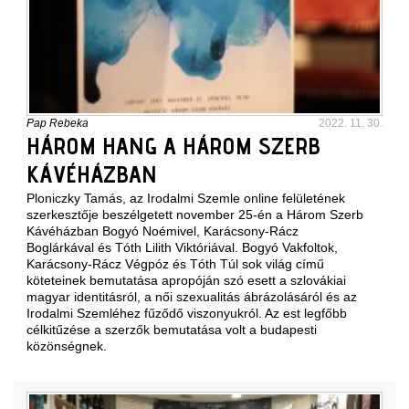
Pap Rebeka
2022. 11. 30.
HÁROM HANG A HÁROM SZERB
KÁVÉHÁZBAN
Ploniczky Tamás, az Irodalmi Szemle online felületének
szerkesztője beszélgetett november 25-én a Három Szerb
Kávéházban Bogyó Noémivel, Karácsony-Rácz
Boglárkával és Tóth Lilith Viktóriával. Bogyó Vakfoltok,
Karácsony-Rácz Végpóz és Tóth Túl sok világ című
köteteinek bemutatása apropóján szó esett a szlovákiai
magyar identitásról, a női szexualitás ábrázolásáról és az
Irodalmi Szemléhez fűződő viszonyukról. Az est legfőbb
célkitűzése a szerzők bemutatása volt a budapesti
közönségnek.