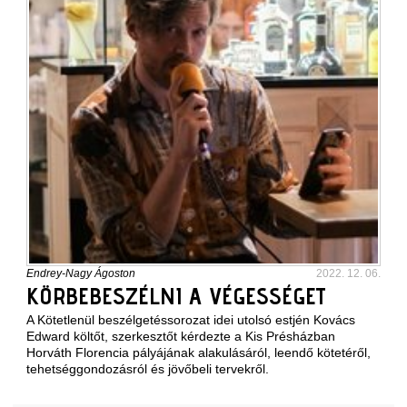
Endrey-Nagy Ágoston
2022. 12. 06.
KÖRBEBESZÉLNI A VÉGESSÉGET
A Kötetlenül beszélgetéssorozat idei utolsó estjén Kovács
Edward költőt, szerkesztőt kérdezte a Kis Présházban
Horváth Florencia pályájának alakulásáról, leendő kötetéről,
tehetséggondozásról és jövőbeli tervekről.