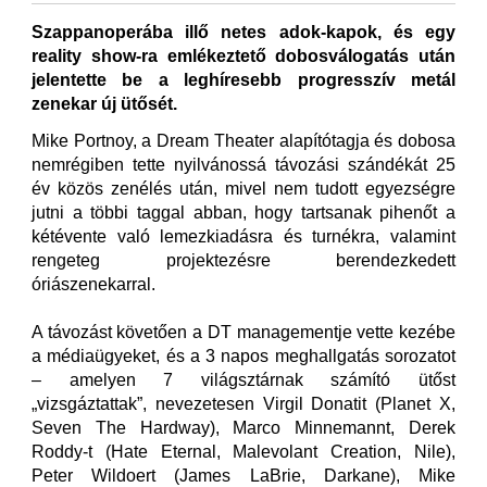
Szappanoperába illő netes adok-kapok, és egy
reality show-ra emlékeztető dobosválogatás után
jelentette be a leghíresebb progresszív metál
zenekar új ütősét.
Mike Portnoy, a Dream Theater alapítótagja és dobosa
nemrégiben tette nyilvánossá távozási szándékát 25
év közös zenélés után, mivel nem tudott egyezségre
jutni a többi taggal abban, hogy tartsanak pihenőt a
kétévente való lemezkiadásra és turnékra, valamint
rengeteg projektezésre berendezkedett
óriászenekarral.
A távozást követően a DT managementje vette kezébe
a médiaügyeket, és a 3 napos meghallgatás sorozatot
– amelyen 7 világsztárnak számító ütőst
„vizsgáztattak”, nevezetesen Virgil Donatit (Planet X,
Seven The Hardway), Marco Minnemannt, Derek
Roddy-t (Hate Eternal, Malevolant Creation, Nile),
Peter Wildoert (James LaBrie, Darkane), Mike