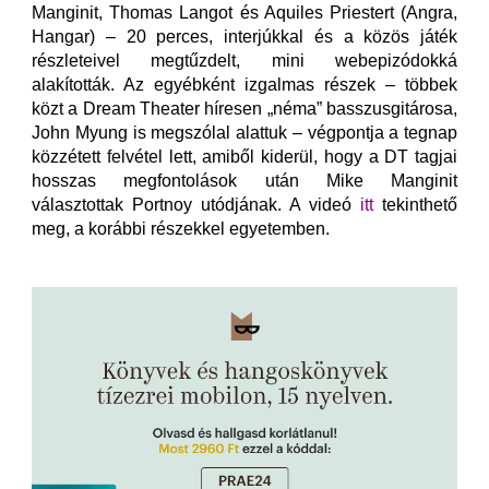
Manginit, Thomas Langot és Aquiles Priestert (Angra,
Hangar) – 20 perces, interjúkkal és a közös játék
részleteivel megtűzdelt, mini webepizódokká
alakították. Az egyébként izgalmas részek – többek
közt a Dream Theater híresen „néma” basszusgitárosa,
John Myung is megszólal alattuk – végpontja a tegnap
közzétett felvétel lett, amiből kiderül, hogy a DT tagjai
hosszas megfontolások után Mike Manginit
választottak Portnoy utódjának. A videó
itt
tekinthető
meg, a korábbi részekkel egyetemben.