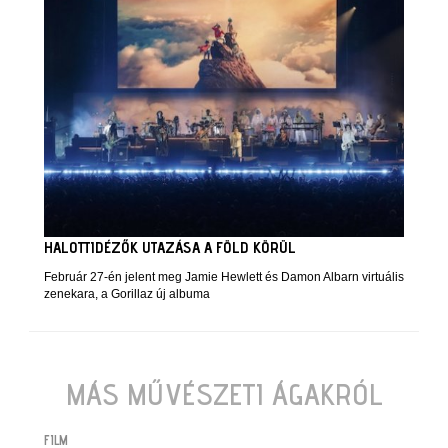
HALOTTIDÉZŐK UTAZÁSA A FÖLD KÖRÜL
Február 27-én jelent meg Jamie Hewlett és Damon Albarn virtuális
zenekara, a Gorillaz új albuma
MÁS MŰVÉSZETI ÁGAKRÓL
FILM