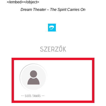
</embed></object>
Dream Theater – The Spirit Carries On
SZERZŐK
-- SOÓS TAMÁS --