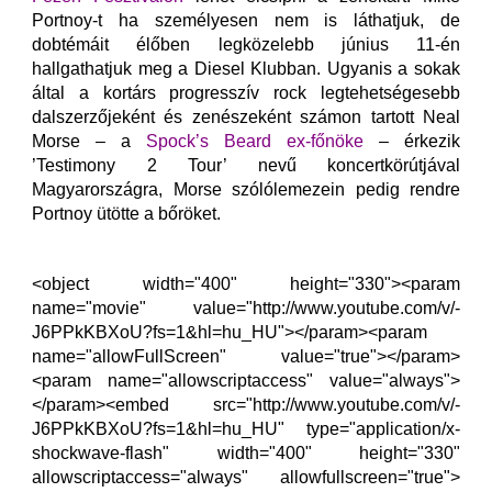
Portnoy-t ha személyesen nem is láthatjuk, de
dobtémáit élőben legközelebb június 11-én
hallgathatjuk meg a Diesel Klubban. Ugyanis a sokak
által a kortárs progresszív rock legtehetségesebb
dalszerzőjeként és zenészeként számon tartott Neal
Morse – a
Spock’s Beard ex-főnöke
– érkezik
’Testimony 2 Tour’ nevű koncertkörútjával
Magyarországra, Morse szólólemezein pedig rendre
Portnoy ütötte a bőröket.
<object width="400" height="330"><param
name="movie" value="http://www.youtube.com/v/-
J6PPkKBXoU?fs=1&hl=hu_HU"></param><param
name="allowFullScreen" value="true"></param>
<param name="allowscriptaccess" value="always">
</param><embed src="http://www.youtube.com/v/-
J6PPkKBXoU?fs=1&hl=hu_HU" type="application/x-
shockwave-flash" width="400" height="330"
allowscriptaccess="always" allowfullscreen="true">