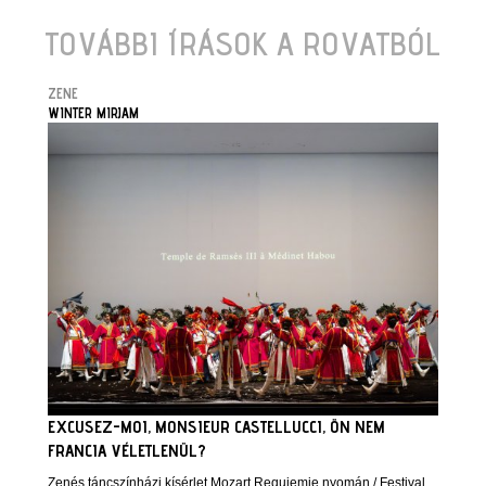
TOVÁBBI ÍRÁSOK A ROVATBÓL
ZENE
WINTER MIRJAM
EXCUSEZ-MOI, MONSIEUR CASTELLUCCI, ÖN NEM
FRANCIA VÉLETLENÜL?
Zenés táncszínházi kísérlet Mozart Requiemje nyomán / Festival