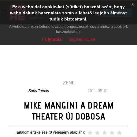
x
Ez a weboldal cookie-kat (sütiket) használ azért, hogy
PRAE.HU
×
TELEPÍTÉS
weboldalunk használata során a lehető legjobb élményt
Digital Evolution
Ingyenes - Google Play
tudjuk biztosítani.
A weboldalunkon történő további böngészéssel hozzájárulsz a cookie-k
használatához.
Folytatás
Tudj meg többet
ZENE
Soós Tamás
2011. 05. 01.
MIKE MANGINI A DREAM
THEATER ÚJ DOBOSA
Tartalom értékelése (0 vélemény alapján):