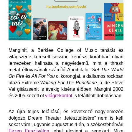
Manginit, a Berklee College of Music tanárát és
világszerte keresett session zenészt korábban olyan
lemezeken hallhatta a nagyérdemű, mint a thrash
metal éllovasának számító Annihilator
Set The World
On Fire
és
All For You
c. korongjai, a dallamos rockban
utazó Extreme
Waiting For The Punchline
-ja, de Steve
Vai gitárzsenit is évekig kísérte élőben. Mangini 2002
és 2005 között öt
világrekordot
is felállított dobolásban.
Az újra teljes felállású, és következő nagylemezén
dolgozó Dream Theater „letesztelésére” nem is kell
sokat várni, ugyanis augusztus 4-én, a székesfehérvári
Fezen Fesztiválon
lehet elcsípni a zenekart. Mike