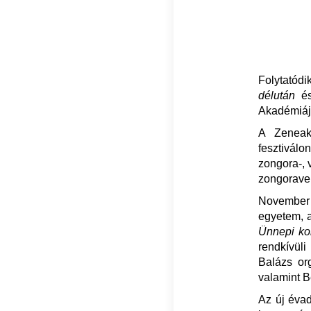
Folytatód
délután
é
Akadémiáj
A Zeneak
fesztivál
zongora-, 
zongorave
November
egyetem, 
Ünnepi ko
rendkívül
Balázs or
valamint Be
Az új éva