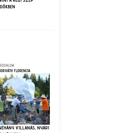
MINT A RÉGI SZÉP
IDŐKBEN
IRODALOM
HORVÁTH FLORENCIA
NÉHÁNY VILLANÁS, NYÁRI