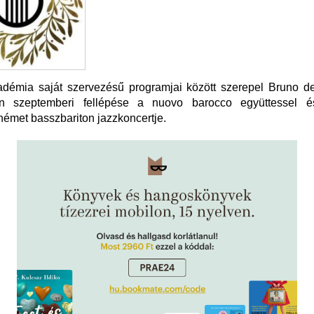
démia saját szervezésű programjai között szerepel Bruno de
rán szeptemberi fellépése a nuovo barocco együttessel
német basszbariton jazzkoncertje.