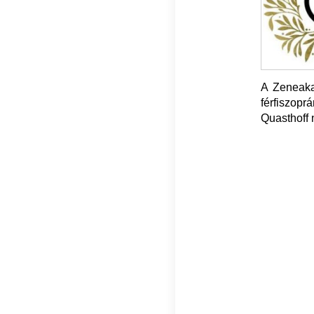
A Zeneaka
férfiszop
Quasthoff 