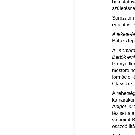
bemutatóv
születésna
Sorozaton
emeritust 
A fekete-f
Balázs lép
A Kamaraz
Bartók em
Prunyi I
mesterein
formáció 
Classicus 
A tehetsé
kamarakon
Abigél or
tézisei ala
valamint 
összeállít