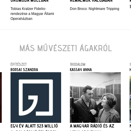
ÖRÖMÓDA MOLLBAN
RÉMÁLMOK HÁLÓJÁBAN
Tobias Kratzer Fidelio-
Don Broco: Nightmare Tripping
rendezése a Magyar Állami
Operaházban
MÁS MŰVÉSZETI ÁGAKRÓL
ÉPÍTÉSZET
IRODALOM
BORSAI SZANDRA
KASSAY ANNA
EGY ÉV ALATT 323 MILLIÓ
A MAGYAR RÁDIÓ ÉS AZ