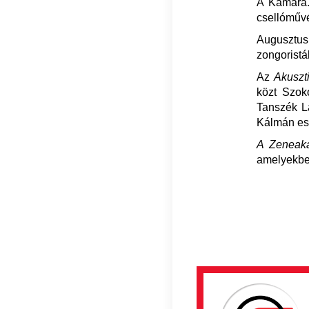
A Kamara.
csellóművé
Augusztus 
zongoristá
Az
Akuszti
közt Szok
Tanszék Lá
Kálmán est
A Zeneak
amelyekbe