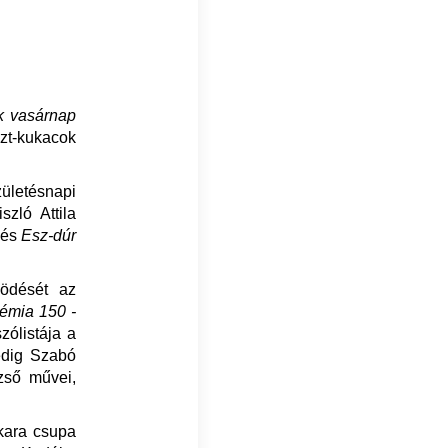
k vasárnap
szt-kukacok
letésnapi
zló Attila
 és
Esz-dúr
ödését az
émia 150 -
zólistája a
edig Szabó
zső művei,
kara csupa