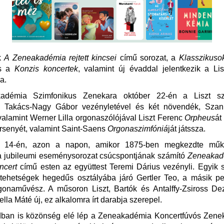
ik
A Zeneakadémia rejtett kincsei
című sorozat, a
Klasszikuso
s a
Konzis koncertek
, valamint új évaddal jelentkezik a Li
a.
adémia Szimfonikus Zenekara október 22-én a Liszt szü
on Takács-Nagy Gábor vezényletével és két növendék, Szanis
valamint Werner Lilla orgonaszólójával Liszt Ferenc
Orpheus
át
rsenyét, valamint Saint-Saens
Orgonaszimfóniá
ját játssza.
 14-én, azon a napon, amikor 1875-ben megkezdte műk
a jubileumi eseménysorozat csúcspontjának számító
Zeneakad
ncert
című esten az együttest Teremi Dárius vezényli. Egyik s
i tehetségek hegedűs osztályába járó Gertler Teo, a másik p
gonaművész. A műsoron Liszt, Bartók és Antalffy-Zsiross De
lla Máté új, ez alkalomra írt darabja szerepel.
dban is közönség elé lép a Zeneakadémia Koncertfúvós Zene