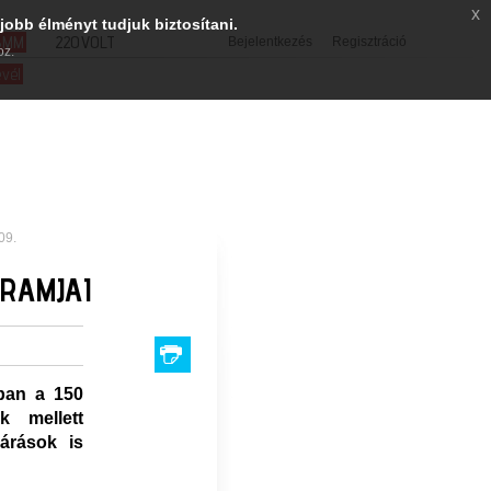
x
jobb élményt tudjuk biztosítani.
SMM
220VOLT
Bejelentkezés
Regisztráció
oz.
evél
09.
GRAMJAI
ban a 150
k mellett
járások is