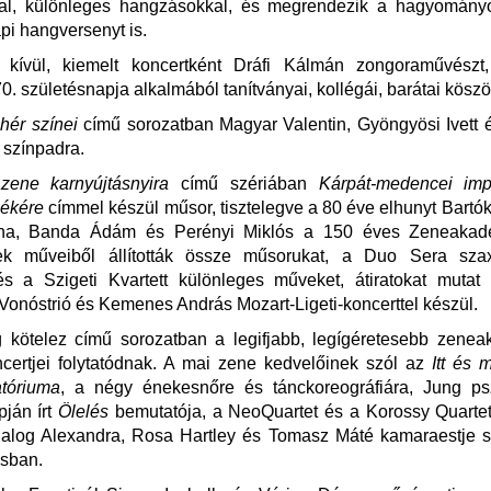
al, különleges hangzásokkal, és megrendezik a hagyomány
pi hangversenyt is.
 kívül, kiemelt koncertként Dráfi Kálmán zongoraművészt,
70. születésnapja alkalmából tanítványai, kollégái, barátai köszö
ehér színei
című sorozatban Magyar Valentin, Gyöngyösi Ivett
 színpadra.
ene karnyújtásnyira
című szériában
Kárpát-medencei imp
lékére
címmel készül műsor, tisztelegve a 80 éve elhunyt Bartók 
lona, Banda Ádám és Perényi Miklós a 150 éves Zeneakad
ek műveiből állították össze műsorukat, a Duo Sera szax
és a Szigeti Kvartett különleges műveket, átiratokat mutat
Vonóstrió és Kemenes András Mozart-Ligeti-koncerttel készül.
g kötelez című sorozatban a legifjabb, legígéretesebb zenea
certjei folytatódnak. A mai zene kedvelőinek szól az
Itt és 
atóriuma
, a négy énekesnőre és tánckoreográfiára, Jung psz
pján írt
Ölelés
bemutatója, a NeoQuartet és a Korossy Quartet
Balog Alexandra, Rosa Hartley és Tomasz Máté kamaraestje s
ásban.