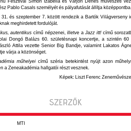
hu Fesztivál Simon Izabella és Várjon Dénes művészeti vez
sz Pablo Casals személyét és pályafutását állítja középpontba
31. és szeptember 7. között rendezik a Bartók Világverseny id
knak meghirdetett fordulóját.
kus, autentikus
című népzenei, illetve a
Jazz itt!
című sorozat
olai Dongó Balázs 60. születésnapi koncertje, a szintén 60
szló Attila vezette Senior Big Bandje, valamint Lakatos Ág
je várja a közönséget.
adémia műhelyei
című széria betekintést nyújt azon műhel
n a Zeneakadémia hallgatói részt vesznek.
Képek: Liszt Ferenc Zeneművésze
SZERZŐK
MTI