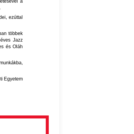
etésével a
.
ei, ezúttal
ban többek
 éves Jazz
nes és Oláh
ymunkákba,
ti Egyetem