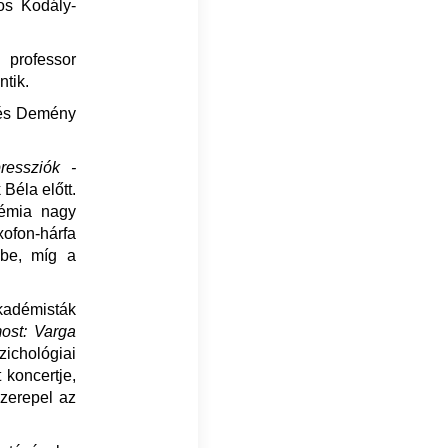
os Kodály-
 professor
ntik.
 és Demény
ressziók -
Béla előtt.
émia nagy
ofon-hárfa
 be, míg a
kadémisták
most: Varga
ichológiai
 koncertje,
zerepel az