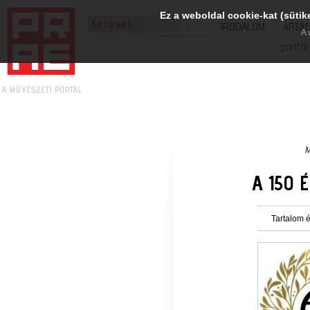
Ez a weboldal cookie-kat (sütik
IRODALOM
ART&
A 
portfól
M
A 150 
Tartalom é