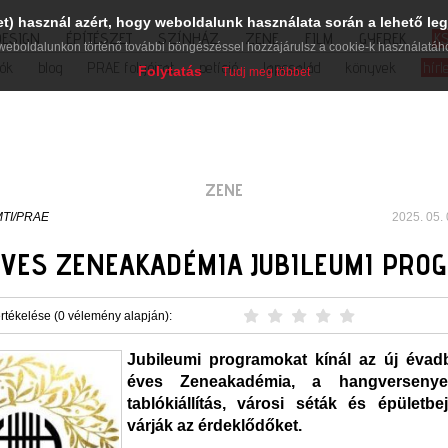
et) használ azért, hogy weboldalunk használata során a lehető leg
DESIGN
ÉPÍTÉSZET
SZÍNHÁZ
ZENE
FILM
GYEREK
K
weboldalunkon történő további böngészéssel hozzájárulsz a cookie-k használatáh
iók
blog
PRAE folyóirat
petíció
lapcsalád
könyvek
hírl
Folytatás
Tudj meg többet
ZENE
TI/PRAE
2025. 05. 
ÉVES ZENEAKADÉMIA JUBILEUMI PRO
rtékelése (0 vélemény alapján):
Jubileumi programokat kínál az új évad
éves Zeneakadémia, a hangversenye
tablókiállítás, városi séták és épületbe
várják az érdeklődőket.