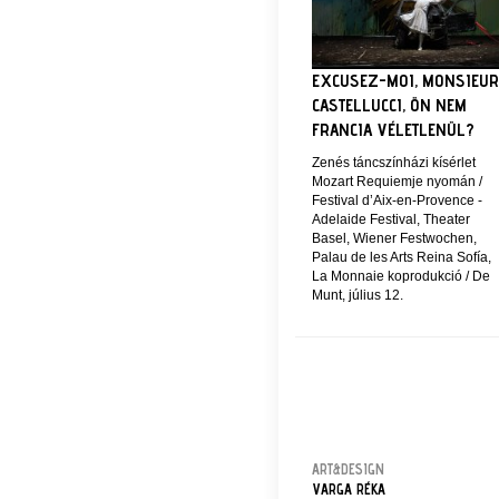
EXCUSEZ-MOI, MONSIEUR
CASTELLUCCI, ÖN NEM
FRANCIA VÉLETLENÜL?
Zenés táncszínházi kísérlet
Mozart Requiemje nyomán /
Festival d’Aix-en-Provence -
Adelaide Festival, Theater
Basel, Wiener Festwochen,
Palau de les Arts Reina Sofía,
La Monnaie koprodukció / De
Munt, július 12.
ART&DESIGN
VARGA RÉKA