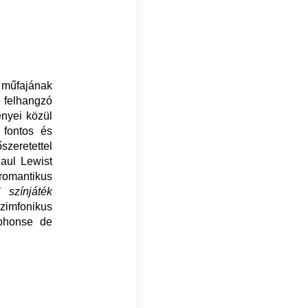
 műfajának
 felhangzó
nyei közül
fontos és
zeretettel
aul Lewist
omantikus
i színjáték
szimfonikus
lphonse de