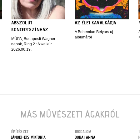
ABSZOLÚT
AZ ÉLET KAVALKÁDJA
KONCERTSZÍNHÁZ
A Bohemian Betyars új
albumáról
MÜPA, Budapesti Wagner-
napok, Ring 2.: A walkür.
2026.06.19.
MÁS MŰVÉSZETI ÁGAKRÓL
ÉPÍTÉSZET
IRODALOM
JÁNOKI-KIS VIKTÓRIA
DOBAI ANNA