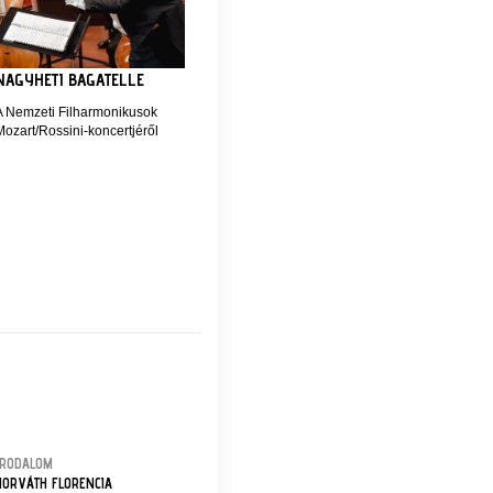
NAGYHETI BAGATELLE
A Nemzeti Filharmonikusok
Mozart/Rossini-koncertjéről
IRODALOM
HORVÁTH FLORENCIA