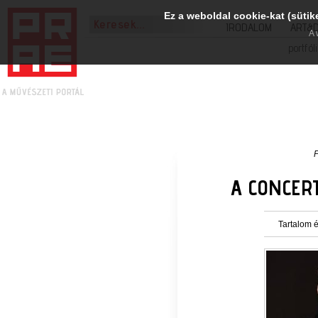
Ez a weboldal cookie-kat (sütik
IRODALOM
ART&
A 
portfól
A CONCER
Tartalom é