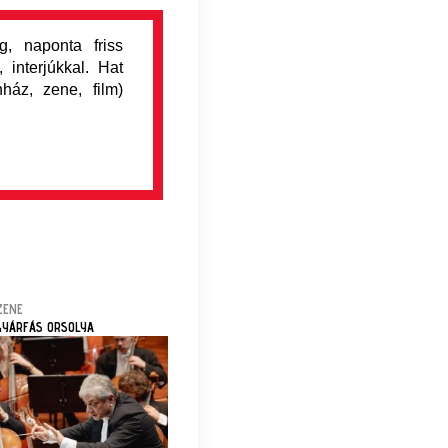
, naponta friss
 interjúkkal. Hat
nház, zene, film)
ZENE
GYÁRFÁS ORSOLYA