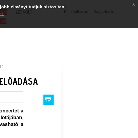
x
jobb élményt tudjuk biztosítani.
SMM
220VOLT
Bejelentkezés
Regisztráció
oz.
evél
12.
 ELŐADÁSA
oncertet a
otájában,
vasható a