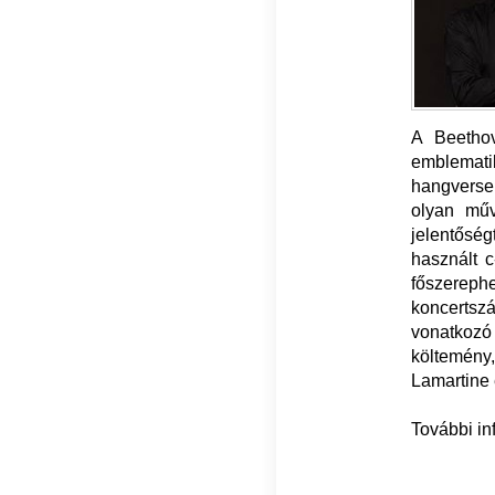
A Beethov
emblemati
hangverse
olyan mű
jelentősé
használt 
főszereph
koncerts
vonatkozó 
költemén
Lamartine
További in