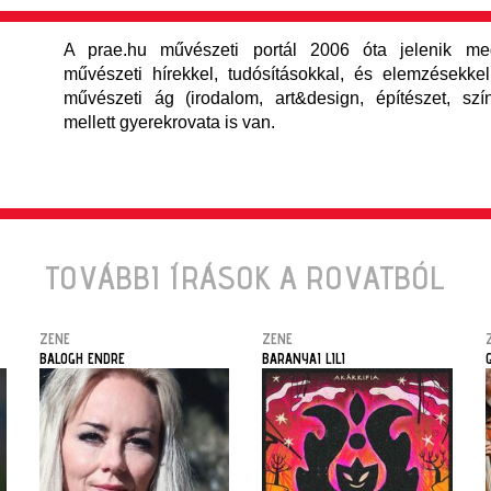
A prae.hu művészeti portál 2006 óta jelenik meg
művészeti hírekkel, tudósításokkal, és elemzésekkel,
művészeti ág (irodalom, art&design, építészet, szí
mellett gyerekrovata is van.
TOVÁBBI ÍRÁSOK A ROVATBÓL
ZENE
ZENE
BALOGH ENDRE
BARANYAI LILI