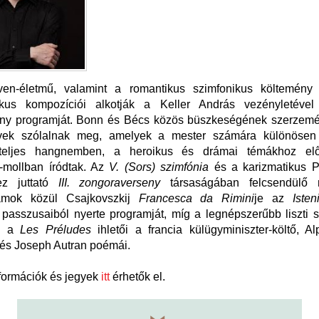
en-életmű, valamint a romantikus szimfonikus költemény
kus kompozíciói alkotják a Keller András vezényletével
ny programját. Bonn és Bécs közös büszkeségének szerzemé
vek szólalnak meg, amelyek a mester számára különösen 
gteljes hangnemben, a heroikus és drámai témákhoz elős
c-mollban íródtak. Az
V. (Sors) szimfónia
és a karizmatikus P
ez juttató
III. zongoraverseny
társaságában felcsendülő r
zámok közül Csajkovszkij
Francesca da Rimini
je az
Isten
passzusaiból nyerte programját, míg a legnépszerűbb liszti 
y, a
Les Préludes
ihletői a francia külügyminiszter-költő, A
 és Joseph Autran poémái.
formációk és jegyek
itt
érhetők el.