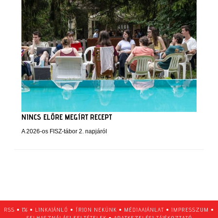
NINCS ELŐRE MEGÍRT RECEPT
A 2026-os FISZ-tábor 2. napjáról
RSS
•
1%
•
LINKAJÁNLÓ
•
ÍRJON NEKÜNK
•
MÉDIAAJÁNLAT
•
IMPRESSZUM
•
FELHASZNÁLÁSI FELTÉTELEK
•
ADATKEZELÉSI TÁJÉKOZTATÓ