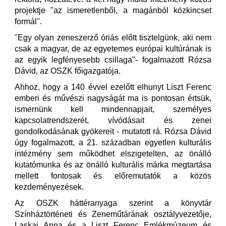
projektje "az ismeretlenből, a magánból közkincset
formál".
"Egy olyan zeneszerző óriás előtt tisztelgünk, aki nem
csak a magyar, de az egyetemes európai kultúrának is
az egyik legfényesebb csillaga"- fogalmazott Rózsa
Dávid, az OSZK főigazgatója.
Ahhoz, hogy a 140 évvel ezelőtt elhunyt Liszt Ferenc
emberi és művészi nagyságát ma is pontosan értsük,
ismernünk kell mindennapjait, személyes
kapcsolatrendszerét, vívódásait és zenei
gondolkodásának gyökereit - mutatott rá. Rózsa Dávid
úgy fogalmazott, a 21. században egyetlen kulturális
intézmény sem működhet elszigetelten, az önálló
kutatómunka és az önálló kulturális márka megtartása
mellett fontosak és előremutatók a közös
kezdeményezések.
Az OSZK háttéranyaga szerint a könyvtár
Színháztörténeti és Zeneműtárának osztályvezetője,
Laskai Anna és a Liszt Ferenc Emlékmúzeum és