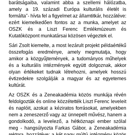
barátságaiba, valamint abba a szellemi hálózatba,
amely a 19. századi Európa kulturális életét is
formálta"- hívta fel a figyelmet az államtitkár, hozzátéve:
ezért kiemelkedően fontos az a munka, amelyet az
OSZK és a Liszt Ferenc Emlékmúzeum és
Kutatóközpont munkatársai közösen végeztek el.
Sári Zsolt kiemelte, a most lezárult projekt példaértékű
összefogás eredménye, amely megmutatja, hogy
amikor a közgyűjtemények, a tudományos műhelyek
és a kulturális intézmények együtt dolgoznak, akkor
olyan értékeket tudnak létrehozni, amelyek hosszú
évtizedekre szolgálják a magyar és az egyetemes
kultúrát.
Az OSZK és a Zeneakadémia közös munkája révén
feldolgozták és online közzétették Liszt Ferenc leveleit
és naplóit, azokat a kéziratos forrásokat, amelyekben
nem a zeneszerző vagy az ünnepelt művész, hanem a
gondolkodó, a levelező, a hétköznapi ember szólal
meg - hangsúlyozta Farkas Gábor, a Zeneakadémia
rektora, hozzátéve: a két nagy múltú intézmény közös