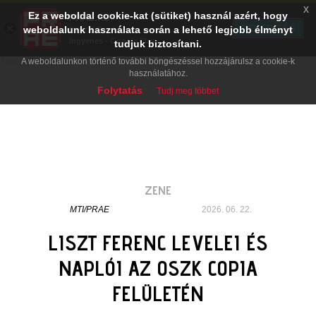
x
Ez a weboldal cookie-kat (sütiket) használ azért, hogy
PRAE.HU
×
TELEPÍTÉS
weboldalunk használata során a lehető legjobb élményt
Digital Evolution
Ingyenes - Google Play
tudjuk biztosítani.
A weboldalunkon történő további böngészéssel hozzájárulsz a cookie-k
használatához.
Folytatás
Tudj meg többet
ZENE
MTI/PRAE
2026. 06. 22.
LISZT FERENC LEVELEI ÉS
NAPLÓI AZ OSZK COPIA
FELÜLETÉN