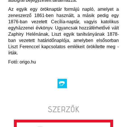
autográf bejegyzéseit tartalmazza.
Az egyik egy öröknaptár formájú napló, amelyet a
zeneszerző 1861-ben használt, a másik pedig egy
1876-ban vezetett Cecília-naptár, vagyis katolikus
egyházzenei évkönyv. Ugyancsak hozzáférhetővé vált
Zaphiry Helénának, Liszt egyik tanítványának 1878-
ban vezetett határidőnaplója, amelyben elsősorban
Liszt Ferenccel kapcsolatos emlékeit örökítette meg -
írták.
Fotó: origo.hu
SZERZŐK