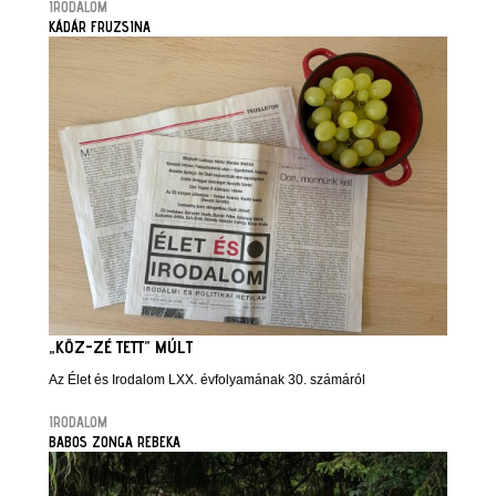
IRODALOM
KÁDÁR FRUZSINA
„KÖZ-ZÉ TETT” MÚLT
Az Élet és Irodalom LXX. évfolyamának 30. számáról
IRODALOM
BABOS ZONGA REBEKA