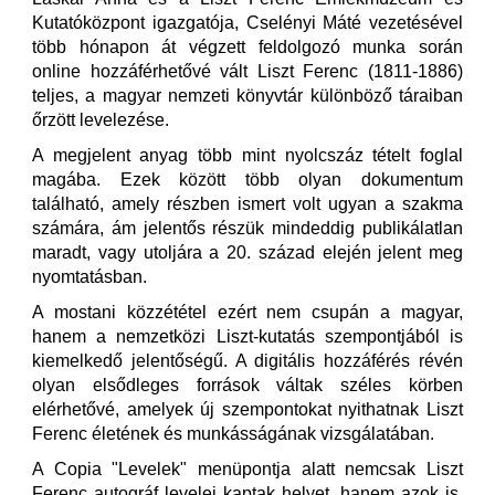
Kutatóközpont igazgatója, Cselényi Máté vezetésével
több hónapon át végzett feldolgozó munka során
online hozzáférhetővé vált Liszt Ferenc (1811-1886)
teljes, a magyar nemzeti könyvtár különböző táraiban
őrzött levelezése.
A megjelent anyag több mint nyolcszáz tételt foglal
magába. Ezek között több olyan dokumentum
található, amely részben ismert volt ugyan a szakma
számára, ám jelentős részük mindeddig publikálatlan
maradt, vagy utoljára a 20. század elején jelent meg
nyomtatásban.
A mostani közzététel ezért nem csupán a magyar,
hanem a nemzetközi Liszt-kutatás szempontjából is
kiemelkedő jelentőségű. A digitális hozzáférés révén
olyan elsődleges források váltak széles körben
elérhetővé, amelyek új szempontokat nyithatnak Liszt
Ferenc életének és munkásságának vizsgálatában.
A Copia "Levelek" menüpontja alatt nemcsak Liszt
Ferenc autográf levelei kaptak helyet, hanem azok is,