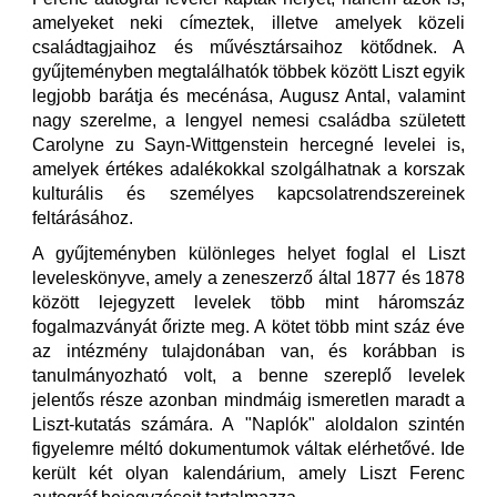
amelyeket neki címeztek, illetve amelyek közeli
családtagjaihoz és művésztársaihoz kötődnek. A
gyűjteményben megtalálhatók többek között Liszt egyik
legjobb barátja és mecénása, Augusz Antal, valamint
nagy szerelme, a lengyel nemesi családba született
Carolyne zu Sayn-Wittgenstein hercegné levelei is,
amelyek értékes adalékokkal szolgálhatnak a korszak
kulturális és személyes kapcsolatrendszereinek
feltárásához.
A gyűjteményben különleges helyet foglal el Liszt
leveleskönyve, amely a zeneszerző által 1877 és 1878
között lejegyzett levelek több mint háromszáz
fogalmazványát őrizte meg. A kötet több mint száz éve
az intézmény tulajdonában van, és korábban is
tanulmányozható volt, a benne szereplő levelek
jelentős része azonban mindmáig ismeretlen maradt a
Liszt-kutatás számára. A "Naplók" aloldalon szintén
figyelemre méltó dokumentumok váltak elérhetővé. Ide
került két olyan kalendárium, amely Liszt Ferenc