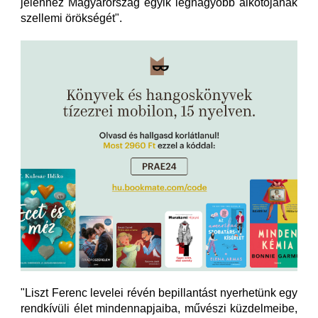
jelenhez Magyarország egyik legnagyobb alkotójának
szellemi örökségét".
"Liszt Ferenc levelei révén bepillantást nyerhetünk egy
rendkívüli élet mindennapjaiba, művészi küzdelmeibe,