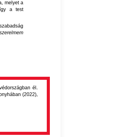
a, melyet a
így a test
 szabadság
 szerelmem
Svédországban él.
konyhában (2022),