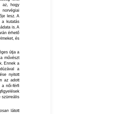
e az, hogy
 norvégiai
ője lesz. A
 a kutatás
ádata is. A
rán érhető
elmeket, és
éges útja a
, a művészt
ák. Ennek a
edúzával a
se nyitott
n az adott
a női-férfi
gfigyelések
 szürreális
tosan
látott