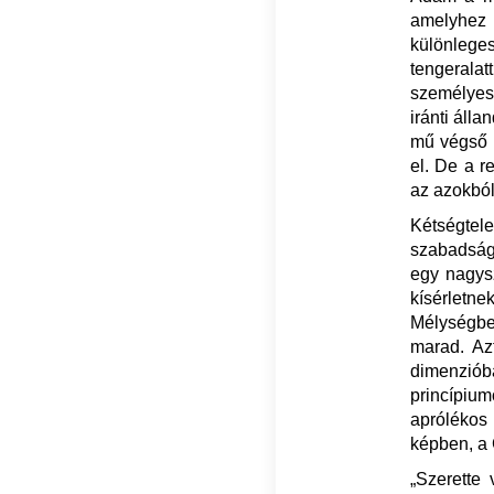
amelyhez 
különlege
tengeralat
személyes
iránti áll
mű végső 
el. De a r
az azokból
Kétségtele
szabadság 
egy nagysz
kísérletn
Mélységbe
marad. Az
dimenzióba
princípium
aprólékos 
képben, a 
„Szerette 