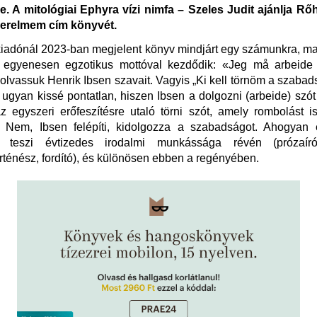
. A mitológiai Ephyra vízi nimfa – Szeles Judit ajánlja Rő
erelmem cím könyvét.
kiadónál 2023-ban megjelent könyv mindjárt egy számunkra, m
, egyenesen egzotikus mottóval kezdődik: «Jeg må arbeide 
- olvassuk Henrik Ibsen szavait. Vagyis „Ki kell törnöm a szabads
 ugyan kissé pontatlan, hiszen Ibsen a dolgozni (arbeide) szót
z egyszeri erőfeszítésre utaló törni szót, amely rombolást 
. Nem, Ibsen felépíti, kidolgozza a szabadságot. Ahogyan 
 teszi évtizedes irodalmi munkássága révén (prózaíró,
rténész, fordító), és különösen ebben a regényében.