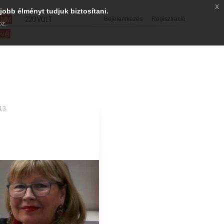
x
jobb élményt tudjuk biztosítani.
SMM
220VOLT
Bejelentkezés
Regisztráció
oz.
evél
13.