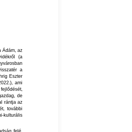
ja Ádám, az
idékről (a
yvárosban
isszatér a
hrig Eszter
022.), ami
ejlődését,
 gazdag, de
l rántja az
t, további
i-kulturális
dság felé,