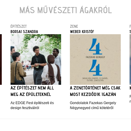
MÁS MŰVÉSZETI ÁGAKRÓL
ÉPÍTÉSZET
ZENE
BORSAI SZANDRA
WEBER KRISTÓF
AZ ÉPÍTÉSZET NEM ÁLL
A ZENETÖRTÉNET MÉG CSAK
MEG AZ ÉPÜLETEKNÉL
MOST KEZDŐDIK IGAZÁN
Az EDGE Fest építészeti és
Gondolatok Fazekas Gergely
design fesztiválról
Négynegyed című kötetéről