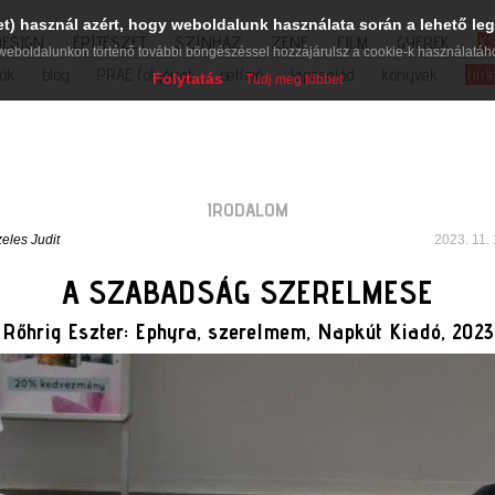
et) használ azért, hogy weboldalunk használata során a lehető leg
DESIGN
ÉPÍTÉSZET
SZÍNHÁZ
ZENE
FILM
GYEREK
K
weboldalunkon történő további böngészéssel hozzájárulsz a cookie-k használatáh
iók
blog
PRAE folyóirat
petíció
lapcsalád
könyvek
hírl
Folytatás
Tudj meg többet
IRODALOM
eles Judit
2023. 11. 
A SZABADSÁG SZERELMESE
Rőhrig Eszter: Ephyra, szerelmem, Napkút Kiadó, 2023