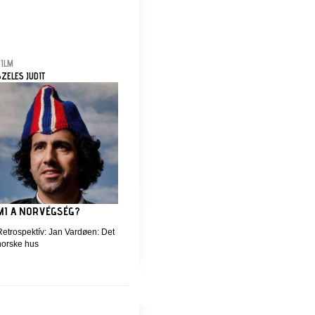
FILM
SZELES JUDIT
MI A NORVÉGSÉG?
Retrospektív: Jan Vardøen: Det
norske hus