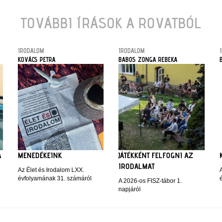
TOVÁBBI ÍRÁSOK A ROVATBÓL
IRODALOM
IRODALOM
KOVÁCS PETRA
BABOS ZONGA REBEKA
A
MENEDÉKEINK
JÁTÉKKÉNT FELFOGNI AZ
IRODALMAT
Az Élet és Irodalom LXX.
évfolyamának 31. számáról
A 2026-os FISZ-tábor 1.
napjáról