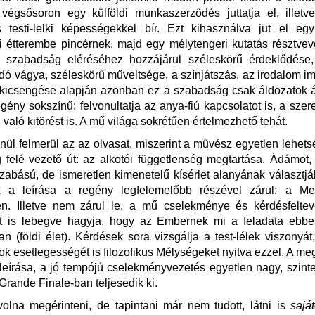
végsősoron egy külföldi munkaszerződés juttatja el, illetv
s testi-lelki képességekkel bír. Ezt kihasználva jut el egy
ti étterembe pincérnek, majd egy mélytengeri kutatás résztvev
 szabadság eléréséhez hozzájárul széleskörű érdeklődése,
andó vágya, széleskörű műveltsége, a színjátszás, az irodalom im
kicsengése alapján azonban ez a szabadság csak áldozatok á
egény sokszínű: felvonultatja az anya-fiú kapcsolatot is, a szer
 való kitörést is. A mű világa sokrétűen értelmezhető tehát.
nül felmerül az az olvasat, miszerint a művész egyetlen lehets
felé vezető út: az alkotói függetlenség megtartása. Ádámot
abású, de ismeretlen kimenetelű kísérlet alanyának választj
ek a leírása a regény legfelemelőbb részével zárul: a M
n. Illetve nem zárul le, a mű cselekménye és kérdésfeltevé
t is lebegve hagyja, hogy az Embernek mi a feladata ebbe
n (földi élet). Kérdések sora vizsgálja a test-lélek viszonyát, 
ok esetlegességét is filozofikus Mélységeket nyitva ezzel. A me
leírása, a jó tempójú cselekményvezetés egyetlen nagy, szinte
Grande Finale-ban teljesedik ki.
volna megérinteni, de tapintani már nem tudott, látni is
sajá