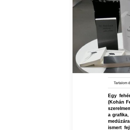
Tartalom é
Egy fehér
(Kohán Fe
szerelmem
a grafika
medúzára
ismert fe