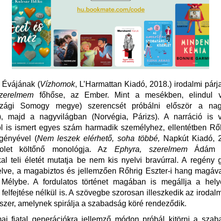
 Évájának (
Vízhomok
, L’Harmattan Kiadó, 2018.) irodalmi pár
szerelmem
főhőse, az Ember. Mint a mesékben, elindul v
szági Somogy megye) szerencsét próbálni először a nag
), majd a nagyvilágban (Norvégia, Párizs). A narráció is v
l is ismert egyes szám harmadik személyhez, ellentétben Rő
gényével (
Nem leszek elérhető, soha többé,
Napkút Kiadó, 2
olet költőnő monológja. Az
Ephyra, szerelmem
Ádám f
kal teli életét mutatja be nem kis nyelvi bravúrral. A regény
lve, a magabiztos és jellemzően Rőhrig Eszter-i hang magáva
 Mélybe. A fordulatos történet magában is megállja a helyé
felfejtése nélkül is. A szövegbe szorosan illeszkedik az irodalm
szer, amelynek spirálja a szabadság köré rendeződik.
i fiatal generációkra jellemző módon próbál kitörni a szaba