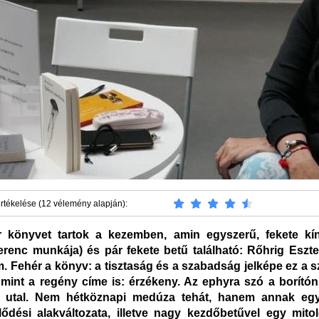
rtékelése (12 vélemény alapján):
 könyvet tartok a kezemben, amin egyszerű, fekete kín
renc munkája) és pár fekete betű található: Rőhrig Eszte
. Fehér a könyv: a tisztaság és a szabadság jelképe ez a s
, mint a regény címe is: érzékeny. Az ephyra szó a borítón 
 utal. Nem hétköznapi medúza tehát, hanem annak eg
jlődési alakváltozata, illetve nagy kezdőbetűvel egy mitol