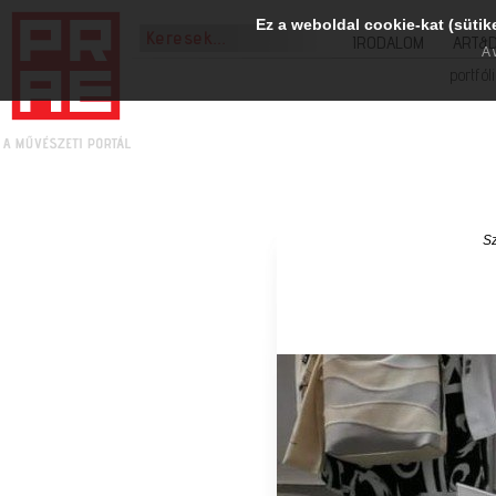
Ez a weboldal cookie-kat (sütik
IRODALOM
ART&
A 
portfól
Sz