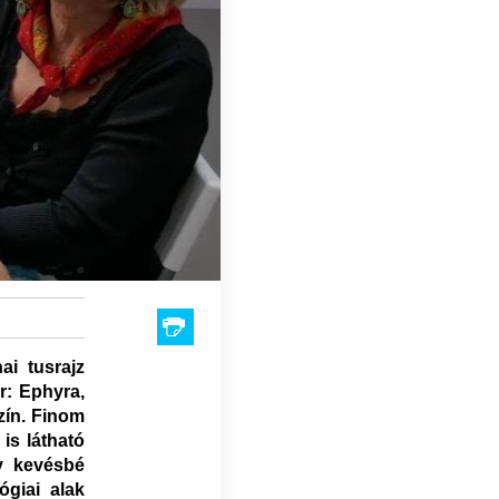
ai tusrajz
r: Ephyra,
zín. Finom
is látható
y kevésbé
ógiai alak