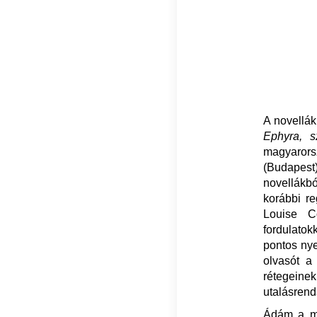
A novellák
Ephyra, 
magyaror
(Budapest
novellákbó
korábbi re
Louise C
fordulatok
pontos nye
olvasót a
rétegeinek 
utalásrend
Ádám a ma