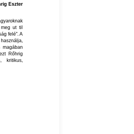
hrig Eszter
agyaroknak
meg ut til
ág felé”. A
 használja,
is magában
ezt Rőhrig
 kritikus,