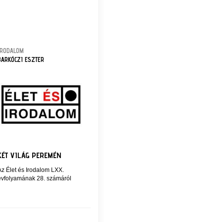
IRODALOM
BARKÓCZI ESZTER
KÉT VILÁG PEREMÉN
Az Élet és Irodalom LXX.
évfolyamának 28. számáról