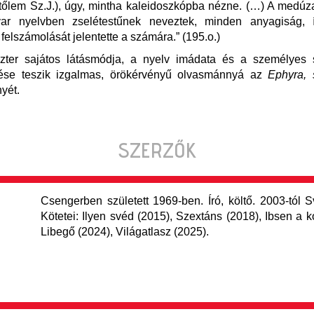
tőlem Sz.J.), úgy, mintha kaleidoszkópba nézne. (…) A medúz
ar nyelvben zselétestűnek neveztek, minden anyagiság, 
 felszámolását jelentette a számára.” (195.o.)
zter sajátos látásmódja, a nyelv imádata és a személyes
ése teszik izgalmas, örökérvényű olvasmánnyá az
Ephyra,
yét.
SZERZŐK
Csengerben született 1969-ben. Író, költő. 2003-tól 
Kötetei: Ilyen svéd (2015), Szextáns (2018), Ibsen a 
Libegő (2024), Világatlasz (2025).