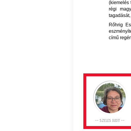
(kiemelés 
régi magy
tagadását,
Rőhrig Es
eszményít
című regén
-- SZELES JUDIT --