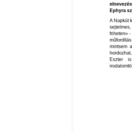
elnevezése
Ephyra sz
A Napkút 
sejtelmes
friheten» 
műfordítás
mintsem a
hordozhat
Eszter is
irodalomtö