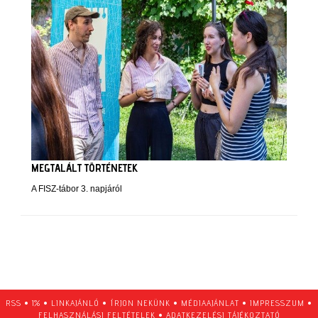
MEGTALÁLT TÖRTÉNETEK
A FISZ-tábor 3. napjáról
RSS
•
1%
•
LINKAJÁNLÓ
•
ÍRJON NEKÜNK
•
MÉDIAAJÁNLAT
•
IMPRESSZUM
•
FELHASZNÁLÁSI FELTÉTELEK
•
ADATKEZELÉSI TÁJÉKOZTATÓ