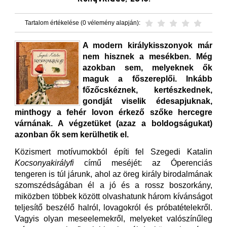
Tartalom értékelése (0 vélemény alapján):
A modern királykisszonyok már
nem hisznek a mesékben. Még
azokban sem, melyeknek ők
maguk a főszereplői. Inkább
főzőcskéznek, kertészkednek,
gondját viselik édesapjuknak,
minthogy a fehér lovon érkező szőke hercegre
várnának. A végzetüket (azaz a boldogságukat)
azonban ők sem kerülhetik el.
Közismert motívumokból építi fel Szegedi Katalin
Kocsonyakirályfi
című meséjét: az Óperenciás
tengeren is túl járunk, ahol az öreg király birodalmának
szomszédságában él a jó és a rossz boszorkány,
miközben többek között olvashatunk három kívánságot
teljesítő beszélő halról, lovagokról és próbatételekről.
Vagyis olyan meseelemekről, melyeket valószínűleg