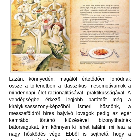
Lazán, könnyedén, magától értetődően fonódnak
össze a történetben a klasszikus mesemotívumok a
mindennapi élet racionalitásával, praktikusságával. A
vendégségbe érkező legjobb barátnőt még a
királykisassszony-képzőből ismeri hősnőnk, a
messzeföldről híres bajvívó lovagok pedig az egér
kamrából történő kiűzésével bizonyíthatnák
bátorságukat, ám könnyen ki lehet találni, mi lesz a
nagy hősködés vége. Ebből is sejthető, hogy a