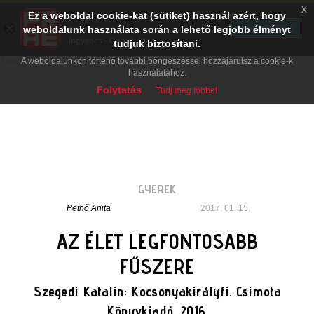
x
Ez a weboldal cookie-kat (sütiket) használ azért, hogy
PRAE.HU
×
TELEPÍTÉS
weboldalunk használata során a lehető legjobb élményt
Digital Evolution
Ingyenes - Google Play
tudjuk biztosítani.
A weboldalunkon történő további böngészéssel hozzájárulsz a cookie-k
használatához.
Folytatás
Tudj meg többet
GYEREK
Pethő Anita
2017. 01. 15.
AZ ÉLET LEGFONTOSABB
FŰSZERE
Szegedi Katalin: Kocsonyakirályfi. Csimota
Könyvkiadó, 2016.