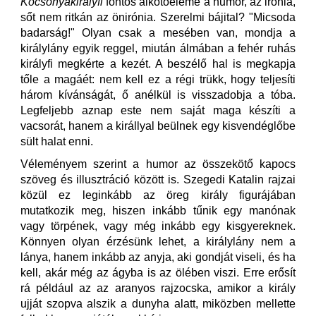
Kocsonyakirályfi
fontos alkotóeleme a humor, az irónia,
sőt nem ritkán az önirónia. Szerelmi bájital? "Micsoda
badarság!" Olyan csak a mesében van, mondja a
királylány egyik reggel, miután álmában a fehér ruhás
királyfi megkérte a kezét. A beszélő hal is megkapja
tőle a magáét: nem kell ez a régi trükk, hogy teljesíti
három kívánságát, ő anélkül is visszadobja a tóba.
Legfeljebb aznap este nem saját maga készíti a
vacsorát, hanem a királlyal beülnek egy kisvendéglőbe
sült halat enni.
Véleményem szerint a humor az összekötő kapocs
szöveg és illusztráció között is. Szegedi Katalin rajzai
közül ez leginkább az öreg király figurájában
mutatkozik meg, hiszen inkább tűnik egy manónak
vagy törpének, vagy még inkább egy kisgyereknek.
Könnyen olyan érzésünk lehet, a királylány nem a
lánya, hanem inkább az anyja, aki gondját viseli, és ha
kell, akár még az ágyba is az ölében viszi. Erre erősít
rá például az az aranyos rajzocska, amikor a király
ujját szopva alszik a dunyha alatt, miközben mellette