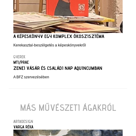
A KÉPESKÖNYV EGY KOMPLEX ÖKOSZISZTÉMA
Kerekasztal-beszélgetés a képeskönyvekről
GYEREK
MTI/PRAE
ZENEI VÁSÁR ÉS CSALÁDI NAP AQUINCUMBAN
A BFZ szervezésében
MÁS MŰVÉSZETI ÁGAKRÓL
ART&DESIGN
VARGA RÉKA