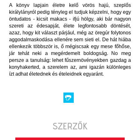
A könyv lapjain életre kelő vörös hajú, szeplős
királylányról pedig tényleg el tudjuk képzelni, hogy egy
öntudatos - kicsit makacs - ifjú hölgy, aki bár nagyon
szereti az édesapját, élete legfontosabb döntését,
azaz, hogy kit választ párjául, még az öregúr folytonos
aggodalmaskodása ellenére sem sieti el. De hát hiába
ellenkezik többször is, ő mégiscsak egy mese főhőse,
jár tehát neki a megérdemelt boldogság. No meg
persze a tanulság: lehet fűszernövényekben gazdag a
konyhakerted, a szerelem az, ami igazán különleges
ízt adhat életednek és ételeidnek egyaránt.
SZERZŐK