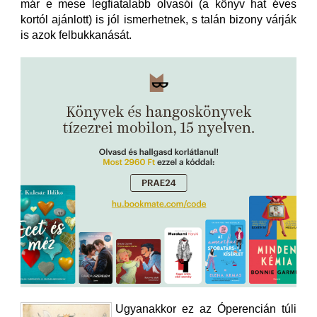
már e mese legfiatalabb olvasói (a könyv hat éves
kortól ajánlott) is jól ismerhetnek, s talán bizony várják
is azok felbukkanását.
Ugyanakkor ez az Óperencián túli