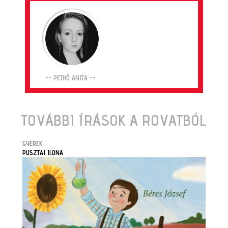
-- PETHŐ ANITA --
TOVÁBBI ÍRÁSOK A ROVATBÓL
GYEREK
PUSZTAI ILONA