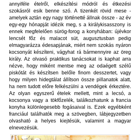
annyiféle ételről, elkészítési módról és étkezési
szokásról esik benne szó. A tizenkét rövid mese -
amelyek aztán egy nagy történetté állnak össze - az év
egy-egy hónapját idézik meg, s a királykisasszony is
ennek megfelelően sürög-forog a konyhában: újévkor
lencsét főz és malacot süt, augusztusban pedig
elmagyarázza édesapjának, miért nem szokás nyáron
kocsonyát készíteni, vágyhat rá bármennyire az öreg
király. Az olvasó praktikus tanácsokat is kaphat arra
nézve, hogy miként mentse meg az odaégett szélű
piskótát és készítsen belőle finom desszertet, vagy
hogy milyen hidegtálat állítson össze pillanatok alatt,
ha nem tudott előre felkészülni a vendégek érkeztére.
Az olyan egyszerű ételek mellett, mint a lecsó, a
kocsonya vagy a tökfőzelék, találkozhatunk a francia
konyha különlegesebb fogásaival is. Ezek egyébként
franciául találhatók meg a szövegben, lábjegyzetben
olvasható a helyes kiejtésük, valamint a magyar
elnevezésük.