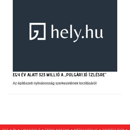
EGY ÉV ALATT 323 MILLIÓ A „POLGÁRI JÓ ÍZLÉSRE”
Az építészeti nyilvánosság szerkezetének torzításáról
RSS
•
1%
•
LINKAJÁNLÓ
•
ÍRJON NEKÜNK
•
MÉDIAAJÁNLAT
•
IMPRESSZUM
•