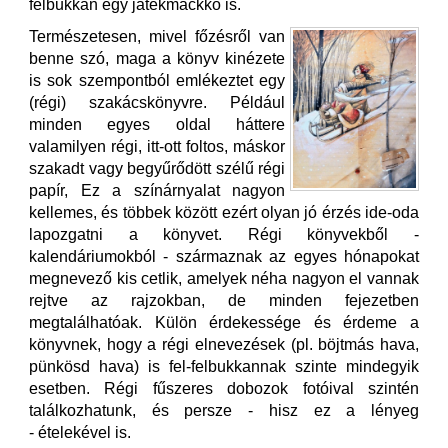
felbukkan egy játékmackkó is.
Természetesen, mivel főzésről van
benne szó, maga a könyv kinézete
is sok szempontból emlékeztet egy
(régi) szakácskönyvre. Például
minden egyes oldal háttere
valamilyen régi, itt-ott foltos, máskor
szakadt vagy begyűrődött szélű régi
papír, Ez a színárnyalat nagyon
kellemes, és többek között ezért olyan jó érzés ide-oda
lapozgatni a könyvet. Régi könyvekből -
kalendáriumokból - származnak az egyes hónapokat
megnevező kis cetlik, amelyek néha nagyon el vannak
rejtve az rajzokban, de minden fejezetben
megtalálhatóak. Külön érdekessége és érdeme a
könyvnek, hogy a régi elnevezések (pl. böjtmás hava,
pünkösd hava) is fel-felbukkannak szinte mindegyik
esetben. Régi fűszeres dobozok fotóival szintén
találkozhatunk, és persze - hisz ez a lényeg
- ételekével is.