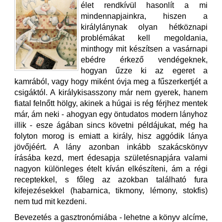
élet rendkívül hasonlít a mi
mindennapjainkra, hiszen a
királylánynak olyan hétköznapi
problémákat kell megoldania,
minthogy mit készítsen a vasárnapi
ebédre érkező vendégeknek,
hogyan űzze ki az egeret a
kamrából, vagy hogy miként óvja meg a fűszerkertjét a
csigáktól. A királykisasszony már nem gyerek, hanem
fiatal felnőtt hölgy, akinek a húgai is rég férjhez mentek
már, ám neki - ahogyan egy öntudatos modern lányhoz
illik - esze ágában sincs követni példájukat, még ha
folyton morog is emiatt a király, hisz aggódik lánya
jövőjéért. A lány azonban inkább szakácskönyv
írásába kezd, mert édesapja születésnapjára valami
nagyon különleges ételt kíván elkészíteni, ám a régi
receptekkel, s főleg az azokban található fura
kifejezésekkel (habarnica, tikmony, lémony, stokfis)
nem tud mit kezdeni.
Bevezetés a gasztronómiába - lehetne a könyv alcíme,