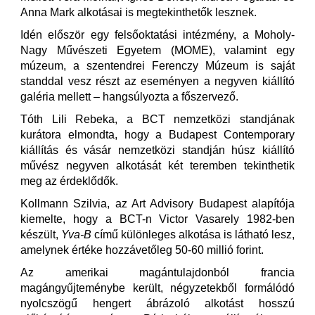
Anna Mark alkotásai is megtekinthetők lesznek.
Idén először egy felsőoktatási intézmény, a Moholy-
Nagy Művészeti Egyetem (MOME), valamint egy
múzeum, a szentendrei Ferenczy Múzeum is saját
standdal vesz részt az eseményen a negyven kiállító
galéria mellett – hangsúlyozta a főszervező.
Tóth Lili Rebeka, a BCT nemzetközi standjának
kurátora elmondta, hogy a Budapest Contemporary
kiállítás és vásár nemzetközi standján húsz kiállító
művész negyven alkotását két teremben tekinthetik
meg az érdeklődők.
Kollmann Szilvia, az Art Advisory Budapest alapítója
kiemelte, hogy a BCT-n Victor Vasarely 1982-ben
készült,
Yva-B
című különleges alkotása is látható lesz,
amelynek értéke hozzávetőleg 50-60 millió forint.
Az amerikai magántulajdonból francia
magángyűjteménybe került, négyzetekből formálódó
nyolcszögű hengert ábrázoló alkotást hosszú