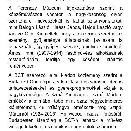
A Ferenczy Múzeum tájékoztatása szerint a
képzőművészeti vásáron a nagyközönség olyan
szentendrei művészektől is láthat szitanyomatokat,
mint Balogh László, Haász János, Hajdú László vagy
Vincze Ottó. Kiemelték, hogy a múzeum szeretné az
eseményt gyűjteménye állapotának javítására is
felhasználni, így gyűjtést szervez, amelynek bevételét
Ámos Imre (1907-1944) festőművész alkotásainak
restaurálására fordítja egy későbbi kiállítás
reményében.
A BCT szervezői által kiadott közlemény szerint a
Budapest Contemporary kiállításon és váráson idén is
tárlatvezetésekkel és gyerekprogramokkal várják a
nagyközönséget. A Szipál Archívum a Szipál Márton-
emlékév alkalmából több mint száz négyzetméteres
kiállítótérben, 48 műtárggyal emlékezik meg Szipál
Mártonról (1924-2016), Hollywood magyar fotósáról.
Budapesten kizárólag a BCT-n láthatók a művész
vintage felvételei és ikonikus tengerentúli sztárportréi –