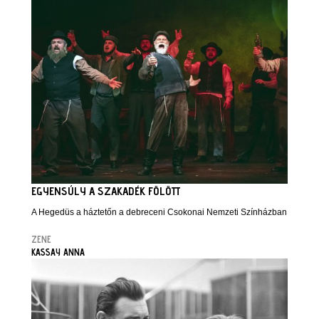
EGYENSÚLY A SZAKADÉK FÖLÖTT
A Hegedüs a háztetőn a debreceni Csokonai Nemzeti Színházban
ZENE
KASSAY ANNA