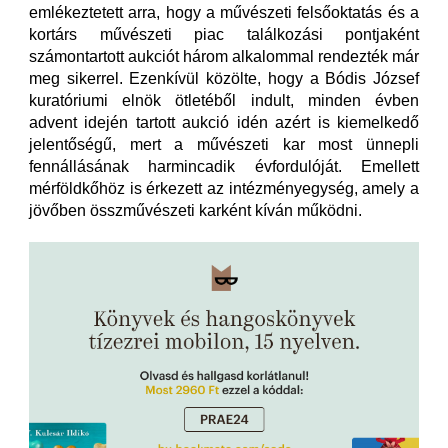
emlékeztetett arra, hogy a művészeti felsőoktatás és a
kortárs művészeti piac találkozási pontjaként
számontartott aukciót három alkalommal rendezték már
meg sikerrel. Ezenkívül közölte, hogy a Bódis József
kuratóriumi elnök ötletéből indult, minden évben
advent idején tartott aukció idén azért is kiemelkedő
jelentőségű, mert a művészeti kar most ünnepli
fennállásának harmincadik évfordulóját. Emellett
mérföldkőhöz is érkezett az intézményegység, amely a
jövőben összművészeti karként kíván működni.