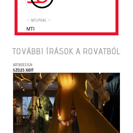
-- MTI/PRAE --
MTI
TOVÁBBI ÍRÁSOK A ROVATBÓL
ART&DESIGN
SZELES JUDIT