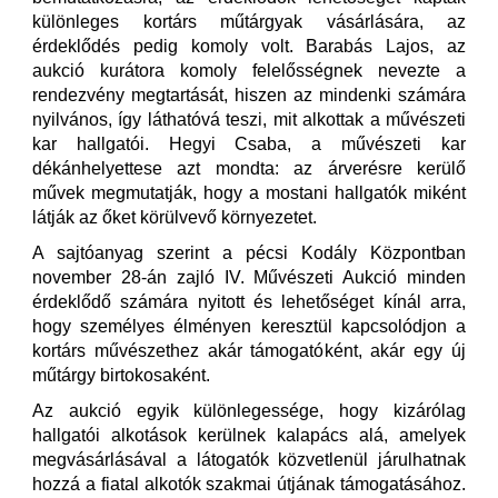
különleges kortárs műtárgyak vásárlására, az
érdeklődés pedig komoly volt. Barabás Lajos, az
aukció kurátora komoly felelősségnek nevezte a
rendezvény megtartását, hiszen az mindenki számára
nyilvános, így láthatóvá teszi, mit alkottak a művészeti
kar hallgatói. Hegyi Csaba, a művészeti kar
dékánhelyettese azt mondta: az árverésre kerülő
művek megmutatják, hogy a mostani hallgatók miként
látják az őket körülvevő környezetet.
A sajtóanyag szerint a pécsi Kodály Központban
november 28-án zajló IV. Művészeti Aukció minden
érdeklődő számára nyitott és lehetőséget kínál arra,
hogy személyes élményen keresztül kapcsolódjon a
kortárs művészethez akár támogatóként, akár egy új
műtárgy birtokosaként.
Az aukció egyik különlegessége, hogy kizárólag
hallgatói alkotások kerülnek kalapács alá, amelyek
megvásárlásával a látogatók közvetlenül járulhatnak
hozzá a fiatal alkotók szakmai útjának támogatásához.