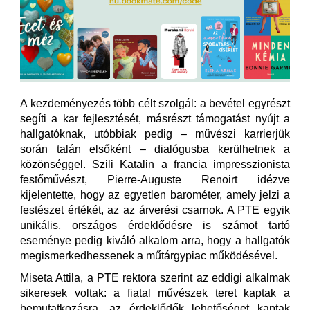
A kezdeményezés több célt szolgál: a bevétel egyrészt
segíti a kar fejlesztését, másrészt támogatást nyújt a
hallgatóknak, utóbbiak pedig – művészi karrierjük
során talán elsőként – dialógusba kerülhetnek a
közönséggel. Szili Katalin a francia impresszionista
festőművészt, Pierre-Auguste Renoirt idézve
kijelentette, hogy az egyetlen barométer, amely jelzi a
festészet értékét, az az árverési csarnok. A PTE egyik
unikális, országos érdeklődésre is számot tartó
eseménye pedig kiváló alkalom arra, hogy a hallgatók
megismerkedhessenek a műtárgypiac működésével.
Miseta Attila, a PTE rektora szerint az eddigi alkalmak
sikeresek voltak: a fiatal művészek teret kaptak a
bemutatkozásra, az érdeklődők lehetőséget kaptak