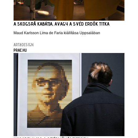
A SKOGSRÅ KABÁTJA, AVAGY A SVÉD ERDŐK TITKA
Maud Karlsson Lima de Faria kiállítása Uppsalában
ART&DESIGN
PRAE.HU