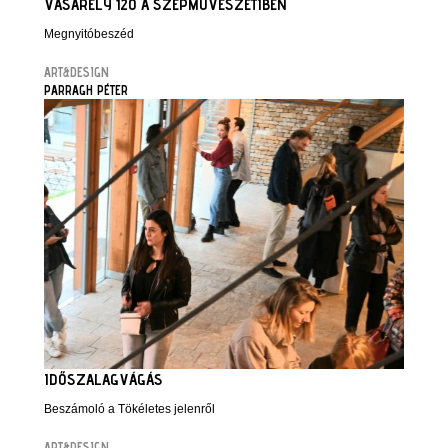
VASARELY 120 A SZÉPMŰVÉSZETIBEN
Megnyitóbeszéd
ART&DESIGN
PARRAGH PÉTER
IDŐSZALAGVÁGÁS
Beszámoló a Tökéletes jelenről
ART&DESIGN