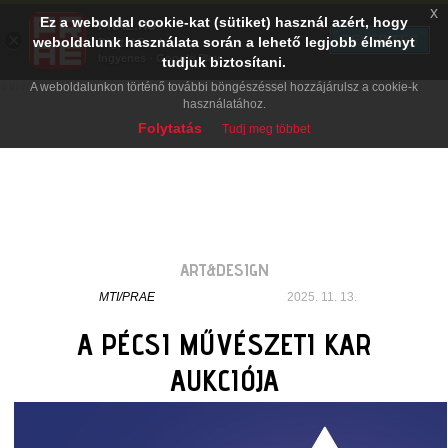
x
Ez a weboldal cookie-kat (sütiket) használ azért, hogy
PRAE.HU
×
TELEPÍTÉS
weboldalunk használata során a lehető legjobb élményt
Digital Evolution
Ingyenes - Google Play
tudjuk biztosítani.
A weboldalunkon történő további böngészéssel hozzájárulsz a cookie-k
használatához.
Folytatás
Tudj meg többet
ART&DESIGN
MTI/PRAE
2025. 11. 13.
A PÉCSI MŰVÉSZETI KAR
AUKCIÓJA