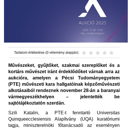
Tartalom értékelése (0 vélemény alapján):
Művészeket, gyűjtőket, szakmai szereplőket és a
kortárs művészet iránt érdeklődőket várnak arra az
aukcióra, amelyen a Pécsi Tudományegyetem
(PTE) művészeti kara hallgatóinak képzőművészeti
alkotásaiból rendeznek november 28-án a baranyai
vármegyeszékhelyen – jelentették be
sajtótájékoztatón szerdán.
Szili Katalin, a PTE-t fenntartó Universitas
Quinqueecclesiensis Alapítvány (UQA) kuratóriumi
tagja, miniszterelnöki főtanácsadó az eseményen