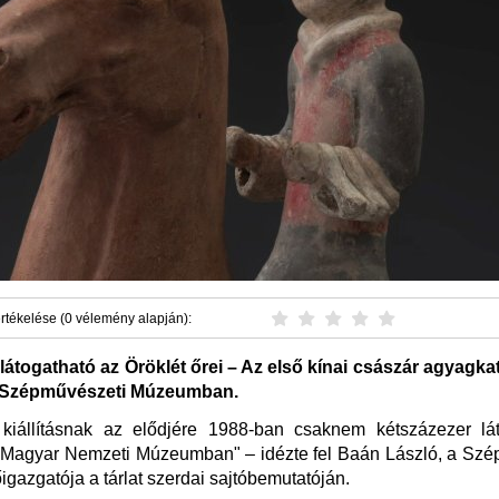
rtékelése (0 vélemény alapján):
látogatható az Öröklét őrei – Az első kínai császár agyagk
 a Szépművészeti Múzeumban.
kiállításnak az elődjére 1988-ban csaknem kétszázezer lát
a Magyar Nemzeti Múzeumban" – idézte fel Baán László, a Szé
gazgatója a tárlat szerdai sajtóbemutatóján.