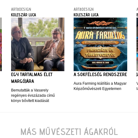
ART&DESIGN
ART&DESIGN
KOLESZÁR LUCA
KOLESZÁR LUCA
EGY TARTALMAS ÉLET
A SOKFÉLESÉG RENDSZERE
MARGÓJÁRA
Aura Farming kiállítás a Magyar
Képzőművészeti Egyetemen
l
Bemutatták a Vasarely
regényes évszázada című
könyv bővített kiadását
MÁS MŰVÉSZETI ÁGAKRÓL