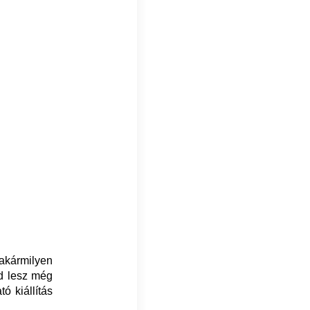
„akármilyen
jd lesz még
ó kiállítás