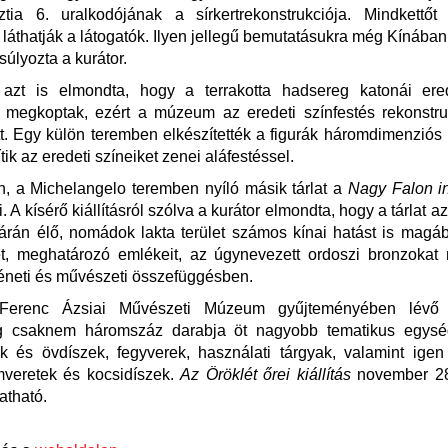
ztia 6. uralkodójának a sírkertrekonstrukciója. Mindkettőt
is láthatják a látogatók. Ilyen jellegű bemutatásukra még Kínában
súlyozta a kurátor.
 azt is elmondta, hogy a terrakotta hadsereg katonái ered
 megkoptak, ezért a múzeum az eredeti színfestés rekonstru
tt. Egy külön teremben elkészítették a figurák háromdimenziós 
tik az eredeti színeiket zenei aláfestéssel.
, a Michelangelo teremben nyíló másik tárlat a
Nagy Falon in
i. A kísérő kiállításról szólva a kurátor elmondta, hogy a tárlat a
árán élő, nomádok lakta terület számos kínai hatást is magá
t, meghatározó emlékeit, az úgynevezett ordoszi bronzokat 
téneti és művészeti összefüggésben.
erenc Ázsiai Művészeti Múzeum gyűjteményében lévő v
g csaknem háromszáz darabja öt nagyobb tematikus egység
k és övdíszek, fegyverek, használati tárgyak, valamint igen
mveretek és kocsidíszek.
Az Öröklét őrei kiállítás
november 28
atható.