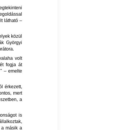
gtekinteni
egoldással
t látható –
elyek közül
ák Györgyi
rátora.
valaha volt
ét fogja át
l" – emelte
l érkezett,
ontos, mert
észetben, a
onságot is
lalkoztak,
, a másik a