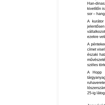
Han-dinas
kivetítőn 
sor – hang
A kurátor
jelentősen
vállalkozo
ezekre vetí
A pénteken
címet visel
északi hat
művészeté
széles tör
A Hopp F
tárgyanya
ruhaverete
lószerszá
25-ig látog