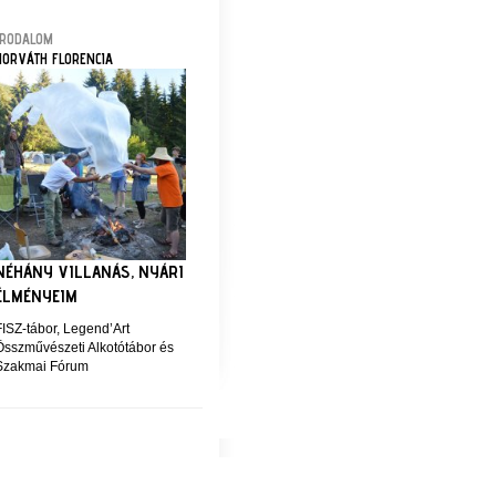
IRODALOM
HORVÁTH FLORENCIA
NÉHÁNY VILLANÁS, NYÁRI
ÉLMÉNYEIM
FISZ-tábor, Legend’Art
Összművészeti Alkotótábor és
Szakmai Fórum