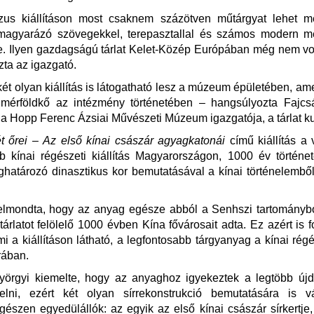
zus kiállításon most csaknem százötven műtárgyat lehet me
 magyarázó szövegekkel, terepasztallal és számos modern m
e. Ilyen gazdagságú tárlat Kelet-Közép Európában még nem vol
ta az igazgató.
két olyan kiállítás is látogatható lesz a múzeum épületében, am
 mérföldkő az intézmény történetében – hangsúlyozta Fajcs
 a Hopp Ferenc Ázsiai Művészeti Múzeum igazgatója, a tárlat ku
t őrei – Az első kínai császár agyagkatonái
című kiállítás a 
 kínai régészeti kiállítás Magyarországon, 1000 év történet
atározó dinasztikus kor bemutatásával a kínai történelembő
elmondta, hogy az anyag egésze abból a Senhszi tartománybó
tárlatot felölelő 1000 évben Kína fővárosait adta. Ez azért is f
i a kiállításon látható, a legfontosabb tárgyanyag a kínai rég
rában.
yörgyi kiemelte, hogy az anyaghoz igyekeztek a legtöbb újd
elni, ezért két olyan sírrekonstrukció bemutatására is vál
észen egyedülállók: az egyik az első kínai császár sírkertje