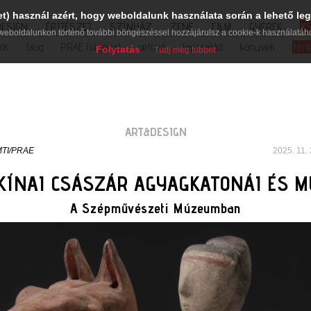
et) használ azért, hogy weboldalunk használata során a lehető leg
DESIGN
ÉPÍTÉSZET
SZÍNHÁZ
ZENE
FILM
GYEREK
K
weboldalunkon történő további böngészéssel hozzájárulsz a cookie-k használatáh
iók
blog
PRAE folyóirat
petíció
lapcsalád
könyvek
hírl
Folytatás
Tudj meg többet
ART&DESIGN
TI/PRAE
2025. 11. 
 KÍNAI CSÁSZÁR AGYAGKATONÁI ÉS M
A Szépművészeti Múzeumban