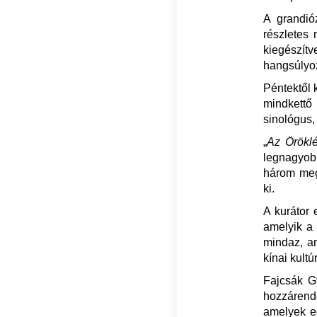
A grandió
részletes
kiegészítv
hangsúlyoz
Péntektől 
mindkettő
sinológus,
„
Az Öröklé
legnagyobb
három megh
ki.
A kurátor 
amelyik a 
mindaz, am
kínai kultú
Fajcsák G
hozzárend
amelyek eg