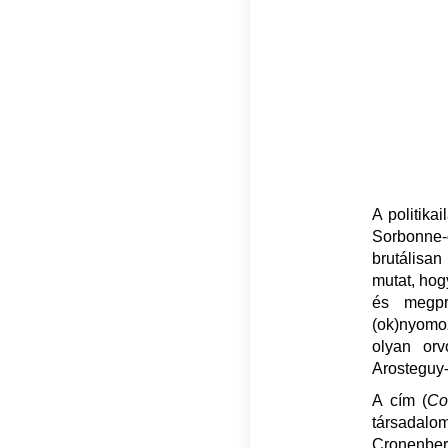
A politika
Sorbonne-o
brutálisan
mutat, hogy
és megpr
(ok)nyomoz
olyan orv
Arosteguy-
A cím (
Co
társadalo
Cronenberg