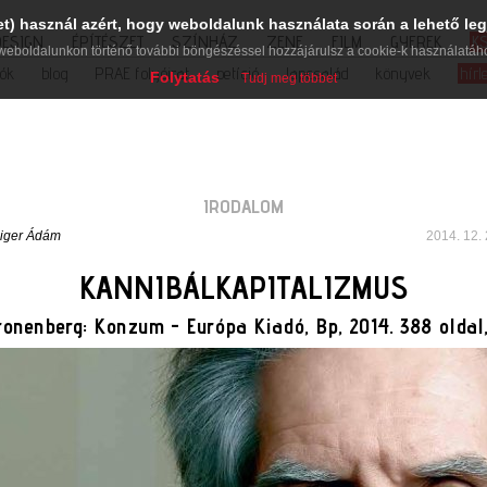
et) használ azért, hogy weboldalunk használata során a lehető leg
DESIGN
ÉPÍTÉSZET
SZÍNHÁZ
ZENE
FILM
GYEREK
K
weboldalunkon történő további böngészéssel hozzájárulsz a cookie-k használatáh
iók
blog
PRAE folyóirat
petíció
lapcsalád
könyvek
hírl
Folytatás
Tudj meg többet
IRODALOM
iger Ádám
2014. 12. 
KANNIBÁLKAPITALIZMUS
ronenberg: Konzum - Európa Kiadó, Bp, 2014. 388 oldal,