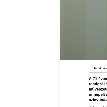
Tartalom é
A 71 éves
rendezői 
művészeti
ünnepelt 
színvonal