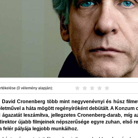
rtékelése (0 vélemény alapján):
 David Cronenberg több mint negyvenévnyi és húsz filme
életművel a háta mögött regényíróként debütált. A Konzum c
 ágazatát leszámítva, jellegzetes Cronenberg-darab, míg 
direktor újabb filmjeinek népszerűsége egyre zuhan, első 
a felér pályája legjobb munkáihoz.