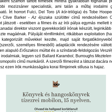
taként számon tartott filmesek mintha gyakrabban fognának p
bbi mozizsáner specialistái, ami talán a műfaj irodalmi g
tó. Írt horrort Fulci, Del Toro (
A kór
-trilógia) és Tobe Hoope
e Clive Barker -
Az éjszaka szülöttei
című rendezésében C
t játszott - esetében a filmes és az írói pálya egymás mellett i
anadai direktor viszont gyerekkorától írónak készült, leginkáb
rezte magáénak. Pályáját rémfilmként, ritkábban exploitation (h
t kategorizált művekkel kezdte, majd saját forgatókönyveib
(szerzői, személyes filmesből) adaptációk rendezésére váltot
en alapuló
Erőszakos múlt
at és a színdarab-feldolgozás
Veszél
 irodalmiak, legyen szó Ballard
Karambol
, Burroughs
Meztelen
smopolis
című munkáiról. A szerzői filmezést a látszat dacára n
isz ezen írók munkásságára korai filmjeinek stílusa is hajaz.