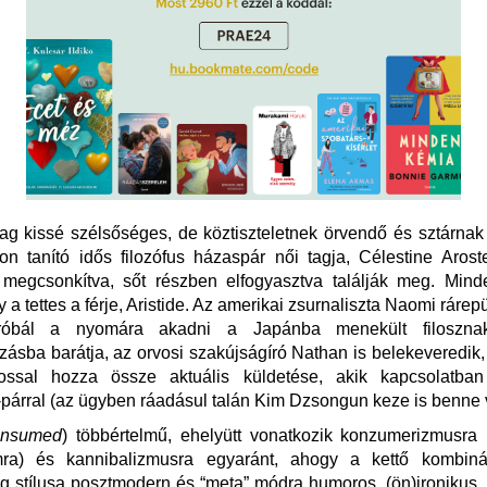
ilag kissé szélsőséges, de köztiszteletnek örvendő és sztárnak
n tanító idős filozófus házaspár női tagja, Célestine Arost
 megcsonkítva, sőt részben elfogyasztva találják meg. Mind
 a tettes a férje, Aristide. Az amerikai zsurnaliszta Naomi rárepü
óbál a nyomára akadni a Japánba menekült filoszn
ásba barátja, az orvosi szakújságíró Nathan is belekeveredik,
ossal hozza össze aktuális küldetése, akik kapcsolatban
párral (az ügyben ráadásul talán Kim Dzsongun keze is benne 
nsumed
) többértelmű, ehelyütt vonatkozik konzumerizmusra 
mra) és kannibalizmusra egyaránt, ahogy a kettő kombinác
 stílusa posztmodern és “meta” módra humoros, (ön)ironikus, ö