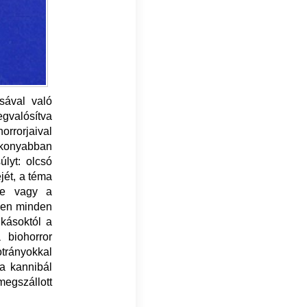
sával való
egvalósítva
orrorjaival
ékonyabban
úlyt: olcsó
ejét, a téma
de vagy a
űben minden
kásoktól a
 biohorror
trányokkal
 a kannibál
megszállott