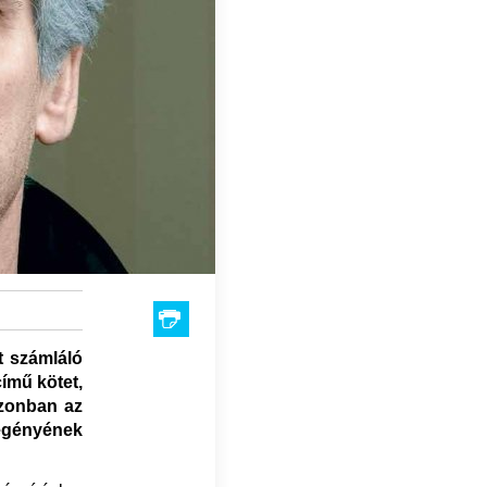
t számláló
ímű kötet,
azonban az
regényének