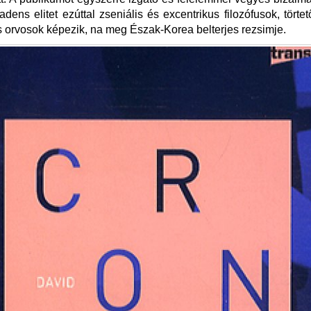
adens elitet ezúttal zseniális és excentrikus filozófusok, törte
 orvosok képezik, na meg Észak-Korea belterjes rezsimje.