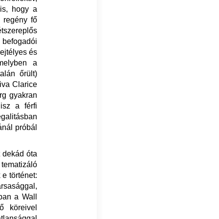
is, hogy a
E regény fő
tszereplős
a befogadói
ejtélyes és
melyben a
alán őrült)
aiva Clarice
erg gyakran
isz a férfi
egalitásban
ánál próbál
t dekád óta
 tematizáló
e történet:
ársasággal,
ban a Wall
 köreivel
atlansággal