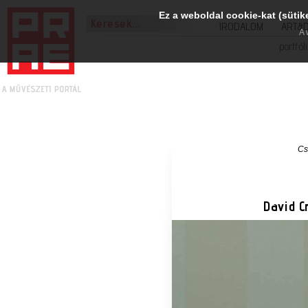
Ez a weboldal cookie-kat (sütik
IRODALOM
ART&
A 
portfól
Cs
David C