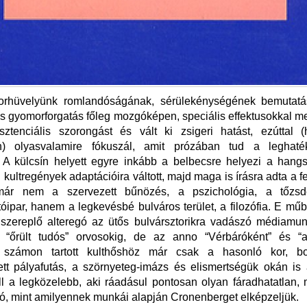
orhüvelyünk romlandóságának, sérülekénységének bemutatá
s gyomorforgatás főleg mozgóképen, speciális effektusokkal m
ztenciális szorongást és vált ki zsigeri hatást, ezúttal (h
en) olyasvalamire fókuszál, amit prózában tud a leghat
 A külcsín helyett egyre inkább a belbecsre helyezi a hangs
 kultregények adaptációira váltott, majd maga is írásra adta a f
már nem a szervezett bűnözés, a pszichológia, a tőzs
óipar, hanem a legkevésbé bulváros terület, a filozófia. E m
 szereplő alteregó az ütős bulvársztorikra vadászó médiamun
s “őrült tudós” orvosokig, de az anno “Vérbáróként” és “a
” számon tartott kulthőshöz már csak a hasonló kor, bo
tt pályafutás, a szörnyeteg-imázs és elismertségük okán is
áll a legközelebb, aki ráadásul pontosan olyan fáradhatatlan, 
, mint amilyennek munkái alapján Cronenberget elképzeljük.