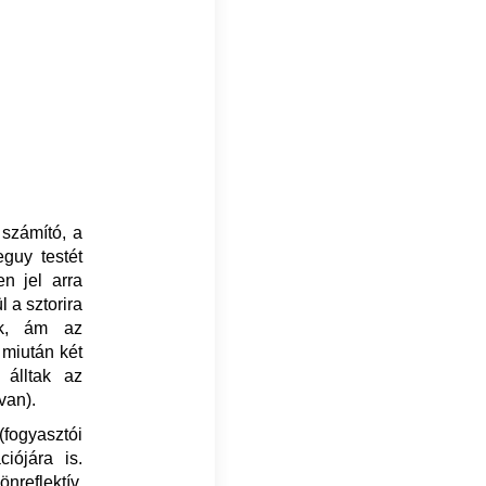
 számító, a
eguy testét
en jel arra
l a sztorira
ak, ám az
 miután két
 álltak az
van).
(fogyasztói
iójára is.
nreflektív,