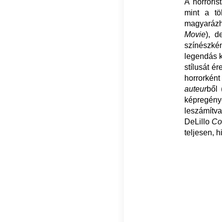
A horroris
mint a tö
magyarázha
Movie
), d
színészkén
legendás k
stílusát é
horrorkén
auteur
ből 
képregény
leszámítva
DeLillo
Co
teljesen, h