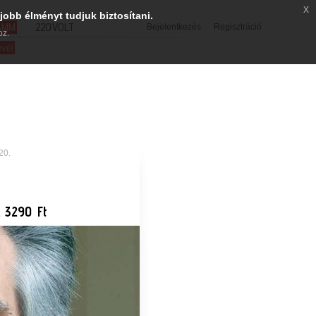
x
jobb élményt tudjuk biztosítani.
SMM
220VOLT
Bejelentkezés
Regisztráció
oz.
evél
20.
 3290 Ft