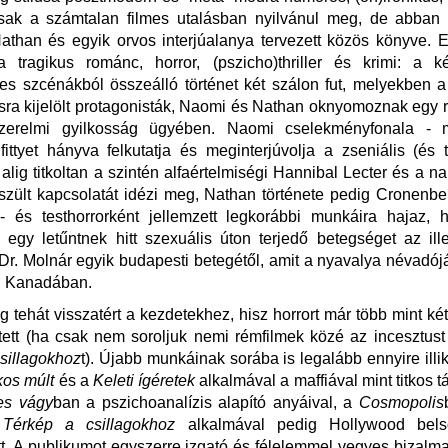
ak a számtalan filmes utalásban nyilvánul meg, de abban 
athan és egyik orvos interjúalanya tervezett közös könyve. 
a tragikus románc, horror, (pszicho)thriller és krimi: a ké
s szcénákból összeálló történet két szálon fut, melyekben 
ra kijelölt protagonisták, Naomi és Nathan oknyomoznak egy r
szerelmi gyilkosság ügyében. Naomi cselekményfonala - 
fittyet hányva felkutatja és meginterjúvolja a zseniális (és t
- alig titkoltan a szintén alfaértelmiségi Hannibal Lecter és a n
eszült kapcsolatát idézi meg, Nathan története pedig Cronenb
- és testhorrorként jellemzett legkorábbi munkáira hajaz, h
egy letűntnek hitt szexuális úton terjedő betegséget az ill
 Dr. Molnár egyik budapesti betegétől, amit a nyavalya névadój
ni Kanadában.
 tehát visszatért a kezdetekhez, hisz horrort már több mint ké
ett (ha csak nem soroljuk nemi rémfilmek közé az incesztust
sillagokhoz
t). Újabb munkáinak sorába is legalább ennyire illik 
kos múlt
és a
Keleti ígéretek
alkalmával a maffiával mint titkos t
es vágy
ban a pszichoanalízis alapító anyáival, a
Cosmopolis
a
Térkép a csillagokhoz
alkalmával pedig Hollywood belső
tt. A publikumot egyszerre izgató és félelemmel vegyes bizalm