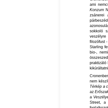
ami nemcs
Konzum
N
zsánerei 
párbeszéde
azonosulás
sokkoló 
veszélyre 
filozófust 
Starling f
bio-, nemi
összeszed 
praktizáló
kikúráltat
Cronenberg
nem készít
Térkép a c
az
Erősza
a
Veszély
Street, 
foglalkozo