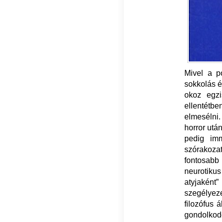
Mivel a p
sokkolás é
okoz egzis
ellentétb
elmesélni.
horror után
pedig im
szórakozat
fontosabb
neurotiku
atyjaként
szegélyeze
filozófus 
gondolkodó