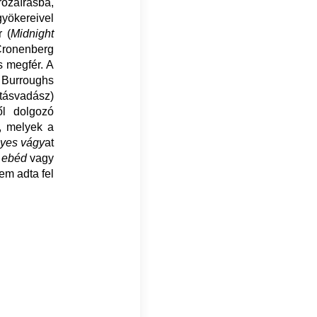
rózaírásba,
yökereivel
r (
Midnight
ronenberg
s megfér. A
b Burroughs
atásvadász)
ől dolgozó
t, melyek a
yes vágy
at
 ebéd
vagy
em adta fel