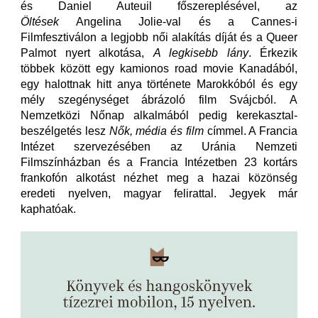
és Daniel Auteuil főszereplésével, az
Öltések
Angelina Jolie-val és a Cannes-i
Filmfesztiválon a legjobb női alakítás díját és a Queer
Palmot
nyert alkotása,
A legkisebb lány
. Érkezik
többek között egy kamionos road movie Kanadából,
egy halottnak hitt anya története Marokkóból és egy
mély szegénységet ábrázoló film Svájcból. A
Nemzetközi Nőnap alkalmából pedig kerekasztal-
beszélgetés lesz
Nők, média és film
címmel. A Francia
Intézet szervezésében az Uránia Nemzeti
Filmszínházban és a Francia Intézetben 23 kortárs
frankofón alkotást nézhet meg a hazai közönség
eredeti nyelven, magyar felirattal. Jegyek már
kaphatóak.