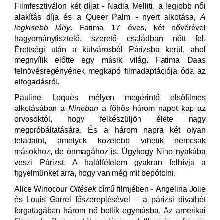
Filmfesztiválon két díjat - Nadia Melliti, a legjobb női
alakítás díja és a Queer Palm
-
nyert alkotása,
A
legkisebb lány
. Fatima 17 éves, két nővérével
hagyománytisztelő, szerető családban nőtt fel.
Érettségi után a külvárosból Párizsba kerül, ahol
megnyílik előtte egy másik világ. Fatima Daas
felnövésregényének megkapó filmadaptációja óda az
elfogadásról.
Pauline Loquès mélyen megérintő elsőfilmes
alkotásában a
Ninoban
a főhős három napot kap az
orvosoktól, hogy felkészüljön élete nagy
megpróbáltatására. És a három napra két olyan
feladatot, amelyek közelebb vihetik nemcsak
másokhoz, de önmagához is. Úgyhogy Nino nyakába
veszi Párizst. A halálfélelem gyakran felhívja a
figyelmünket arra, hogy van még mit bepótolni.
Alice Winocour
Öltések
című filmjében - Angelina Jolie
és Louis Garrel főszereplésével – a párizsi divathét
forgatagában három nő botlik egymásba. Az amerikai