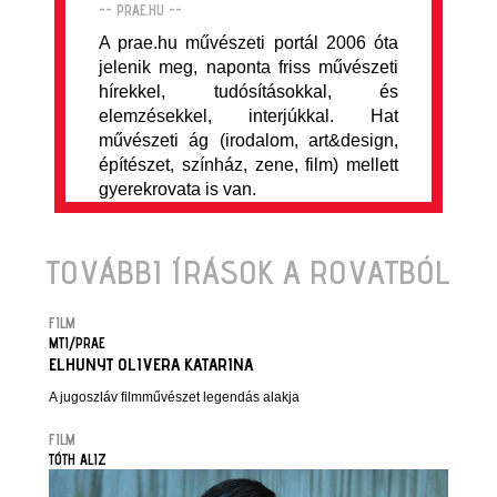
-- PRAE.HU --
A prae.hu művészeti portál 2006 óta
jelenik meg, naponta friss művészeti
hírekkel, tudósításokkal, és
elemzésekkel, interjúkkal. Hat
művészeti ág (irodalom, art&design,
építészet, színház, zene, film) mellett
gyerekrovata is van.
TOVÁBBI ÍRÁSOK A ROVATBÓL
FILM
MTI/PRAE
ELHUNYT OLIVERA KATARINA
A jugoszláv filmművészet legendás alakja
FILM
TÓTH ALIZ