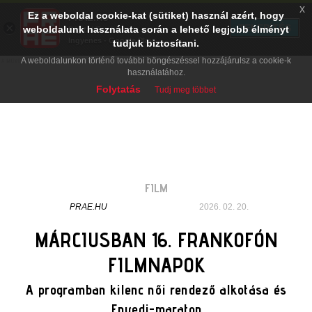
x
Ez a weboldal cookie-kat (sütiket) használ azért, hogy
PRAE.HU
×
TELEPÍTÉS
weboldalunk használata során a lehető legjobb élményt
Digital Evolution
Ingyenes - Google Play
tudjuk biztosítani.
A weboldalunkon történő további böngészéssel hozzájárulsz a cookie-k
használatához.
Folytatás
Tudj meg többet
FILM
PRAE.HU
2026. 02. 20.
MÁRCIUSBAN 16. FRANKOFÓN
FILMNAPOK
A programban kilenc női rendező alkotása és
Enyedi-maraton