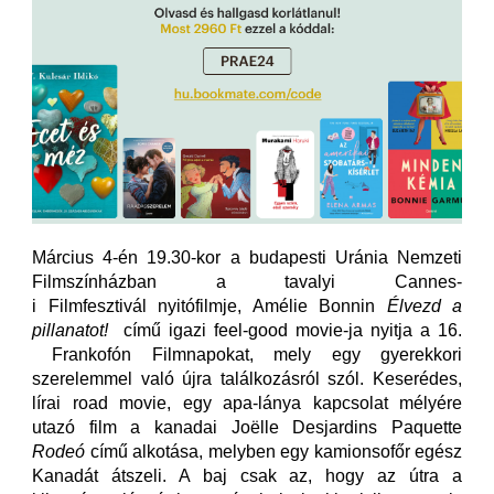
Március 4-én 19.30-kor a budapesti Uránia Nemzeti
Filmszínházban a tavalyi Cannes-
i Filmfesztivál nyitófilmje, Amélie Bonnin
Élvezd a
pillanatot!
című igazi feel-good movie-ja nyitja a 16.
Frankofón Filmnapokat, mely egy gyerekkori
szerelemmel való újra találkozásról szól. Keserédes,
lírai road movie, egy apa-lánya kapcsolat mélyére
utazó film a kanadai Joëlle Desjardins Paquette
Rodeó
című alkotása, melyben egy kamionsofőr egész
Kanadát átszeli. A baj csak az, hogy az útra a