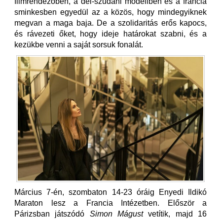
filmrendezőben, a dél-szudáni modellben és a francia
sminkesben egyedül az a közös, hogy mindegyiknek
megvan a maga baja. De a szolidaritás erős kapocs,
és rávezeti őket, hogy ideje határokat szabni, és a
kezükbe venni a saját sorsuk fonalát.
Március 7-én, szombaton 14-23 óráig Enyedi Ildikó
Maraton lesz a Francia Intézetben. Először a
Párizsban játszódó
Simon Mágust
vetítik, majd 16