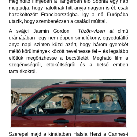
megindító filmjében a Tangerben élő Sophia egy nap
megtudja, hogy halottnak hitt anyja nagyon is él, csak
hazaköltözött Franciaországba. Így a nő Európába
utazik, hogy szembenézzen a családi múlttal.
A svájci Jasmin Gordon
Tűzön-vízen át
című
drámájában egy nem éppen simulékony, egyedülálló
anya napi szinten küzd azért, hogy három gyerekét
méltó körülmények között nevelhesse fel – és legalább
előttük megőrizhesse a becsületét. Megható film a
szegénységről, eltökéltségről és a belső emberi
tartalékokról.
Szerepel majd a kínálatban Hafsia Herzi a Cannes-i