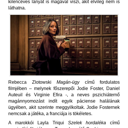
kilencéves lányát is magával viszi, akit elvileg nem is
láthatna.
Rebecca Zlotowski
Magán-ügy
című fordulatos
filmjében – melynek főszerepői Jodie Foster, Daniel
Auteuil és Virginie Efira -, a neves pszichiáternő
magánnyomozást indít egyik páciense halálának
ügyében, akit szerinte meggyilkoltak. Jodie Fosternek
nemcsak a játéka, a franciája is tökéletes.
A marokkói Layla Triqui
Szelek hordaléka
című