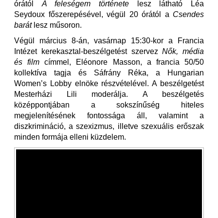
órától
A feleségem története
lesz látható Léa
Seydoux főszerepésével, végül 20 órától a
Csendes
barát
lesz műsoron.
Végül március 8-án, vasárnap 15:30-kor a Francia
Intézet kerekasztal-beszélgetést szervez
Nők, média
és film
címmel, Eléonore Masson, a francia 50/50
kollektíva tagja és Sáfrány Réka, a Hungarian
Women’s Lobby elnöke részvételével. A beszélgetést
Mesterházi Lili moderálja. A beszélgetés
középpontjában a sokszínűség hiteles
megjelenítésének fontossága áll, valamint a
diszkrimináció, a szexizmus, illetve szexuális erőszak
minden formája elleni küzdelem.