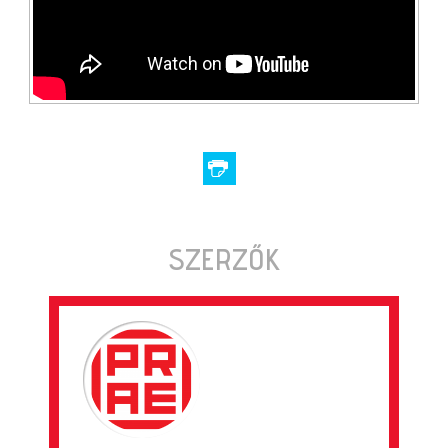
SZERZŐK