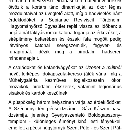
Romana elnevezésű előadásokon balettnövendékek
ötvözik a kortárs tánc dinamikáját az ókor légies
mozdulataival az üvegtető alatt, míg a hadviselés iránt
érdeklődőket a Sopianae Reviviscit Történelmi
Hagyományőrző Egyesület repíti vissza az időben: a
bejáratnál fáklyás római katona fogadja az érkezőket, a
sírépítmény belterében és északi fala mögött pedig
látványos katonai seregszemlék, fegyver- és
ruhapróbák idézik meg a birodalmi hadsereg
mindennapjait.
A családokat és kalandvágyókat az
Üzenet a múltból
nevű, térképes időkapszula-kereső játék várja, míg a
Műhelygaléria kézműves foglalkozásain ókori
mozaikok, birodalmi ékszerek, valamint legionárius
sisakok és kardok készülnek.
A püspökség három helyszínen várja az érdeklődőket.
A Széchenyi téri pécsi dzsámi - Gázi Kászim pasa
dzsámija, jelenleg Gyertyaszentelő Boldogasszony-
templom - különleges élményt kínál esti fényekkel,
emellett a pécsi négytornyú Szent Péter- és Szent Pál-