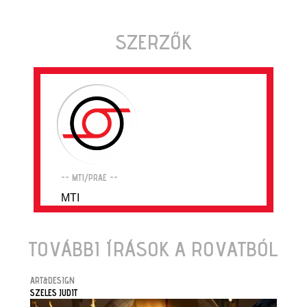
SZERZŐK
-- MTI/PRAE --
MTI
TOVÁBBI ÍRÁSOK A ROVATBÓL
ART&DESIGN
SZELES JUDIT