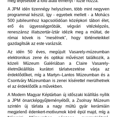
még teljesebbé a föld alatti élményt - fűzte hozzá.
A JPM idén tizennégy helyszínen, több mint negyven
programmal készül, így - egyebek mellett - a Mohács
500 jubileumhoz kapcsolódóan középkori tábori élet,
erő és ügyességpróbák, végvári vitézképzés,
reneszánsz illatszertár-íztár idézik meg a múltat, de
római kövek is "mesélnek", hogy történeteikkel
gazdagítsák az este varázsát.
Az idén 50 éves, megújult Vasarely-múzeumban
elektronikus zene és optikai művészet találkozik, a
közeli Múzeum Galériában a Claire Vasarely-
életműkiállítás kurátori tárlatvezetése várja az
érdeklődőket, míg a Martyn–Lantos Múzeumban és a
Csontváry Múzeumban is zenei kísérettel merülhetnek
el az érdeklődők a művekben.
A Modern Magyar Képtárban új időszaki kiállítás nyílik
a JPM önarcképgyűjteményéből, a Zsolnay Múzeum
szintén új tárlata a nagy múltú gyár kerámiáin
megjelenő édenkert-motívumok köré épül majd, míg a