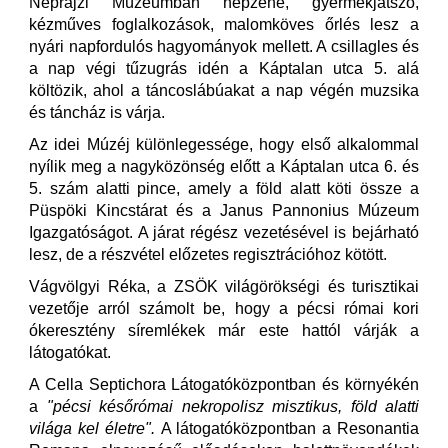
Néprajzi Múzeumban népzene, gyermekjátszó,
kézműves foglalkozások, malomköves őrlés lesz a
nyári napfordulós hagyományok mellett. A csillagles és
a nap végi tűzugrás idén a Káptalan utca 5. alá
költözik, ahol a táncoslábúakat a nap végén muzsika
és táncház is várja.
Az idei Múzéj különlegessége, hogy első alkalommal
nyílik meg a nagyközönség előtt a Káptalan utca 6. és
5. szám alatti pince, amely a föld alatt köti össze a
Püspöki Kincstárat és a Janus Pannonius Múzeum
Igazgatóságot. A járat régész vezetésével is bejárható
lesz, de a részvétel előzetes regisztrációhoz kötött.
Vágvölgyi Réka, a ZSÖK világörökségi és turisztikai
vezetője arról számolt be, hogy a pécsi római kori
ókeresztény síremlékek már este hattól várják a
látogatókat.
A Cella Septichora Látogatóközpontban és környékén
a
"pécsi későrómai nekropolisz misztikus, föld alatti
világa kel életre".
A látogatóközpontban a Resonantia