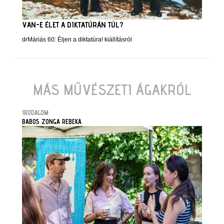
VAN-E ÉLET A DIKTATÚRÁN TÚL?
drMáriás 60: Éljen a diktatúra! kiállításról
MÁS MŰVÉSZETI ÁGAKRÓL
IRODALOM
BABOS ZONGA REBEKA