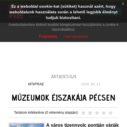
x
Ez a weboldal cookie-kat (sütiket) használ azért, hogy
PRAE.HU
×
TELEPÍTÉS
weboldalunk használata során a lehető legjobb élményt
Digital Evolution
Ingyenes - Google Play
tudjuk biztosítani.
A weboldalunkon történő további böngészéssel hozzájárulsz a cookie-k
használatához.
Folytatás
Tudj meg többet
ART&DESIGN
MTI/PRAE
2026. 06. 12.
MÚZEUMOK ÉJSZAKÁJA PÉCSEN
Tartalom értékelése (0 vélemény alapján):
A város tizennyolc pontján várják