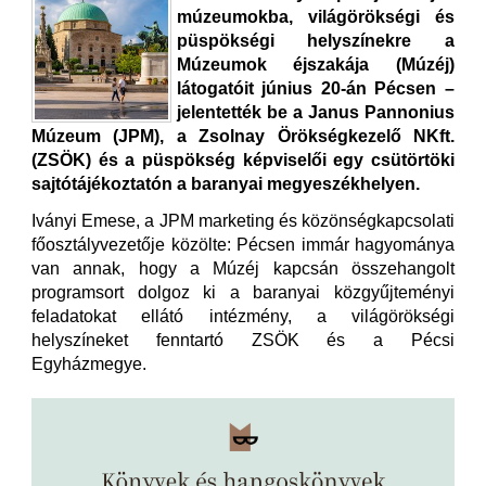
múzeumokba, világörökségi és
püspökségi helyszínekre a
Múzeumok éjszakája (Múzéj)
látogatóit június 20-án Pécsen –
jelentették be a Janus Pannonius
Múzeum (JPM), a Zsolnay Örökségkezelő NKft.
(ZSÖK) és a püspökség képviselői egy csütörtöki
sajtótájékoztatón a baranyai megyeszékhelyen.
Iványi Emese, a JPM marketing és közönségkapcsolati
főosztályvezetője közölte: Pécsen immár hagyománya
van annak, hogy a Múzéj kapcsán összehangolt
programsort dolgoz ki a baranyai közgyűjteményi
feladatokat ellátó intézmény, a világörökségi
helyszíneket fenntartó ZSÖK és a Pécsi
Egyházmegye.