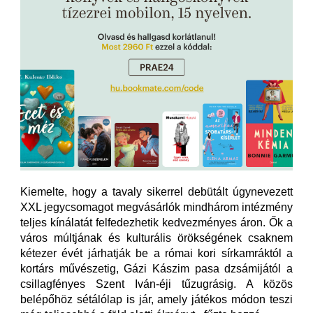
Kiemelte, hogy a tavaly sikerrel debütált úgynevezett
XXL jegycsomagot megvásárlók mindhárom intézmény
teljes kínálatát felfedezhetik kedvezményes áron. Ők a
város múltjának és kulturális örökségének csaknem
kétezer évét járhatják be a római kori sírkamráktól a
kortárs művészetig, Gázi Kászim pasa dzsámijától a
csillagfényes Szent Iván-éji tűzugrásig. A közös
belépőhöz sétálólap is jár, amely játékos módon teszi