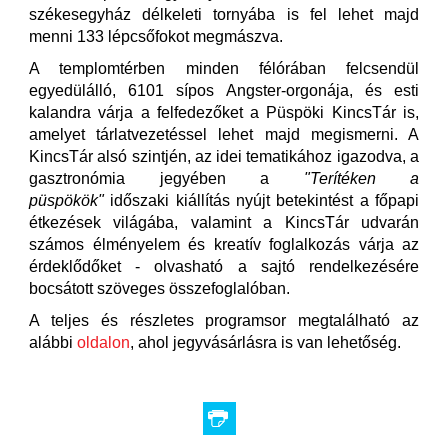
székesegyház délkeleti tornyába is fel lehet majd
menni 133 lépcsőfokot megmászva.
A templomtérben minden félórában felcsendül
egyedülálló, 6101 sípos Angster-orgonája, és esti
kalandra várja a felfedezőket a Püspöki KincsTár is,
amelyet tárlatvezetéssel lehet majd megismerni. A
KincsTár alsó szintjén, az idei tematikához igazodva, a
gasztronómia jegyében a
"Terítéken a
püspökök"
időszaki kiállítás nyújt betekintést a főpapi
étkezések világába, valamint a KincsTár udvarán
számos élményelem és kreatív foglalkozás várja az
érdeklődőket - olvasható a sajtó rendelkezésére
bocsátott szöveges összefoglalóban.
A teljes és részletes programsor megtalálható az
alábbi
oldalon
, ahol jegyvásárlásra is van lehetőség.