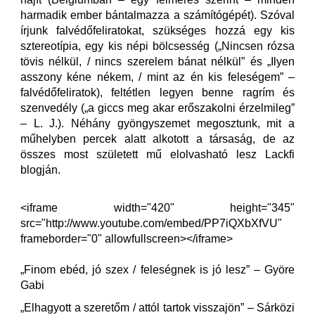
harmadik ember bántalmazza a számítógépét). Szóval
írjunk falvédőfeliratokat, szükséges hozzá egy kis
sztereotípia, egy kis népi bölcsesség („Nincsen rózsa
tövis nélkül, / nincs szerelem bánat nélkül” és „Ilyen
asszony kéne nékem, / mint az én kis feleségem” –
falvédőfeliratok), feltétlen legyen benne ragrím és
szenvedély („a giccs meg akar erőszakolni érzelmileg”
– L. J.). Néhány gyöngyszemet megosztunk, mit a
műhelyben percek alatt alkotott a társaság, de az
összes most született mű elolvasható lesz Lackfi
blogján.
<iframe width="420" height="345"
src="http://www.youtube.com/embed/PP7iQXbXfVU"
frameborder="0" allowfullscreen></iframe>
„Finom ebéd, jó szex / feleségnek is jó lesz” – Györe
Gabi
„Elhagyott a szeretőm / attól tartok visszajön” – Sárközi