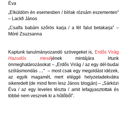
Éva
„Elküldöm én esemesben / bírlak rózsám eszementen”
– Lackfi János
„Csalfa babám szőrös karja / a fél falut betakarja” –
Móré Zsuzsanna
Kaptunk tanulmányozandó szövegeket is,
Erdős Virág
Hazudós mesé
jének mintájára írtunk
önmeghatározásokat – „Erdős Virág / az egy dél-budai
szólásmondás …” – most csak egy megoldást idézek,
az egyik magamét, mert eléggé helyzetadekvátra
sikeredett (de mind fenn lesz János blogján) – „Sárközi
Éva / az egy leveles tészta / amit lefagyasztottak és
többé nem vesznek ki a hűtőből”.