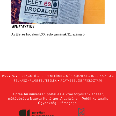
MENEDÉKEINK
Az Élet és Irodalom LXX. évfolyamának 31. számáról
RSS
•
1%
•
LINKAJÁNLÓ
•
ÍRJON NEKÜNK
•
MÉDIAAJÁNLAT
•
IMPRESSZUM
•
FELHASZNÁLÁSI FELTÉTELEK
•
ADATKEZELÉSI TÁJÉKOZTATÓ
A prae.hu művészeti portál és a Prae folyóirat kiadását,
működését a Magyar Kultúráért Alapítvány – Petőfi Kulturális
Ügynökség – támogatja.