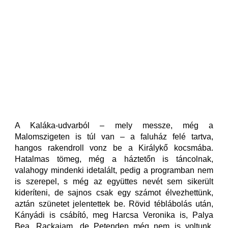
A Kaláka-udvarból – mely messze, még a
Malomszigeten is túl van – a faluház felé tartva,
hangos rakendroll vonz be a Királykő kocsmába.
Hatalmas tömeg, még a háztetőn is táncolnak,
valahogy mindenki idetalált, pedig a programban nem
is szerepel, s még az együttes nevét sem sikerült
kideríteni, de sajnos csak egy számot élvezhettünk,
aztán szünetet jelentettek be. Rövid téblábolás után,
Kányádi is csábító, meg Harcsa Veronika is, Palya
Bea, Rackajam, de Petenden még nem is voltunk,