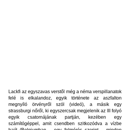
Lackfi az egyszavas verstől még a néma verspillanatok
felé is elkalandoz, egyik története az aszfalton
megnyíló örvényről szól (videó), a másik egy
strassburgi nőről, ki egyszercsak megjelenik az Ill folyó
egyik csatornájának partján, kezében egy
számítógéppel, amit csendben szitkozódva a vízbe
hajít (Belgiumban – egy felmérés szerint – minden