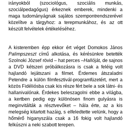
irányokból (szociológus, szociális munkás,
szociálpedagógus) érkeznek emberek, mindenki a
maga tudományágnak sajátos szempontrendszerével
közelítve a tárgyhoz: a terepmunkához, és az ott
készült felvételek értékeléséhez.
A kisteremben épp ekkor ért véget Domokos János
Palimpszeszt
című alkotása, és kérésünkre betették
Szolnoki József rövid – hat perces –
Halló
ját, de sajnos
a DVD kétszeri próbálkozásra is csak a feléig volt
hajlandó lejátszani a filmet. Érdemes átszaladni
Petendre a külön filmfesztivál-programfüzetért, mert a
közös Fidéliósba csak kis része fért bele a sok látni- és
hallanivalónak. Érdekes beleszagolni ebbe a világba,
a kertben pedig egy különösen finom gulyásra is
meginvitálták a résztvevőket – hála érte, az a kis
melegség kitartott hazáig, s elfeledtette velünk, hogy a
hőmérő higanyszála csak a 16 fokig volt hajlandó
felkúszni a neki szabott terepen.