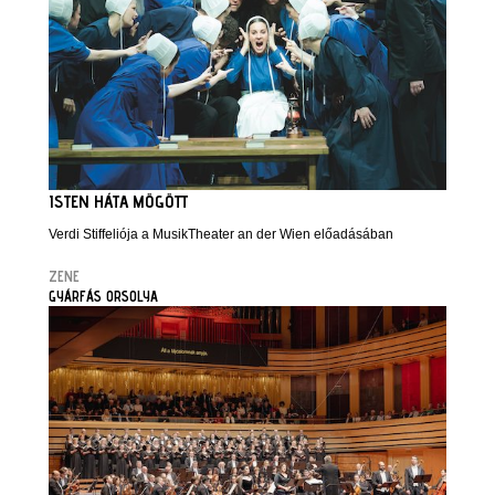
ISTEN HÁTA MÖGÖTT
Verdi Stiffeliója a MusikTheater an der Wien előadásában
ZENE
GYÁRFÁS ORSOLYA