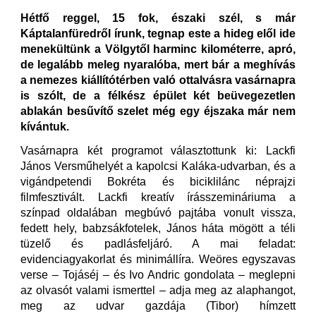
Hétfő reggel, 15 fok, északi szél, s már
Káptalanfüredről írunk, tegnap este a hideg elől ide
menekültünk a Völgytől harminc kilométerre, apró,
de legalább meleg nyaralóba, mert bár a meghívás
a nemezes kiállítótérben való ottalvásra vasárnapra
is szólt, de a félkész épület két beüvegezetlen
ablakán besűvítő szelet még egy éjszaka már nem
kívántuk.
Vasárnapra két programot választottunk ki: Lackfi
János Versműhelyét a kapolcsi Kaláka-udvarban, és a
vigándpetendi Bokréta és biciklilánc néprajzi
filmfesztivált. Lackfi kreatív írásszemináriuma a
színpad oldalában megbúvó pajtába vonult vissza,
fedett hely, babzsákfotelek, János háta mögött a téli
tüzelő és padlásfeljáró. A mai feladat:
evidenciagyakorlat és minimállíra. Weöres egyszavas
verse – Tojáséj – és Ivo Andric gondolata – meglepni
az olvasót valami ismerttel – adja meg az alaphangot,
meg az udvar gazdája (Tibor) hímzett