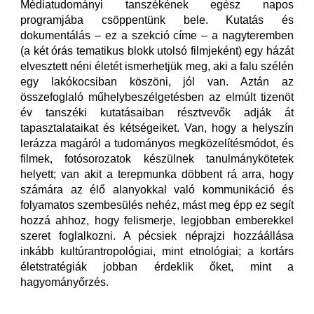
Médiatudományi tanszékének egész napos
programjába csöppentünk bele. Kutatás és
dokumentálás – ez a szekció címe – a nagyteremben
(a két órás tematikus blokk utolsó filmjeként) egy házát
elvesztett néni életét ismerhetjük meg, aki a falu szélén
egy lakókocsiban köszöni, jól van. Aztán az
összefoglaló műhelybeszélgetésben az elmúlt tizenöt
év tanszéki kutatásaiban résztvevők adják át
tapasztalataikat és kétségeiket. Van, hogy a helyszín
lerázza magáról a tudományos megközelítésmódot, és
filmek, fotósorozatok készülnek tanulmánykötetek
helyett; van akit a terepmunka döbbent rá arra, hogy
számára az élő alanyokkal való kommunikáció és
folyamatos szembesülés nehéz, mást meg épp ez segít
hozzá ahhoz, hogy felismerje, legjobban emberekkel
szeret foglalkozni. A pécsiek néprajzi hozzáállása
inkább kultúrantropológiai, mint etnológiai; a kortárs
életstratégiák jobban érdeklik őket, mint a
hagyományőrzés.