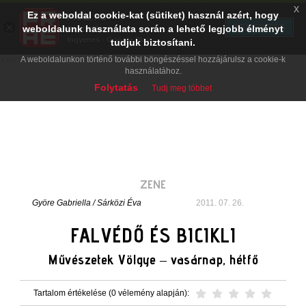
x
Ez a weboldal cookie-kat (sütiket) használ azért, hogy
PRAE.HU
×
TELEPÍTÉS
weboldalunk használata során a lehető legjobb élményt
Digital Evolution
Ingyenes - Google Play
tudjuk biztosítani.
A weboldalunkon történő további böngészéssel hozzájárulsz a cookie-k
használatához.
Folytatás
Tudj meg többet
ZENE
Györe Gabriella
/
Sárközi Éva
2011. 07. 26.
FALVÉDŐ ÉS BICIKLI
Művészetek Völgye – vasárnap, hétfő
Tartalom értékelése (0 vélemény alapján):