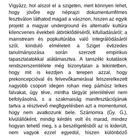
Vigyázz, hol alszol el a szigeten, mert könnyen lehet,
hogy jövőre egy néprajzi dokumentumfilmes
fesztiválon láthatod magad a vásznon, hiszen az egyik
projekt a magyar underground és alternatív kultúra
kilencvenes évekbeli átöröklődéséről, kifulladásáról; a
mainstream és popkultúrába való integrálódásáról
szól, kiinduló elméleteit a Sziget évtizedes
tanulmányozása során szerzett empirikus
tapasztalatokkal alátámasztva. A tanszéki kutatások
rendszerszemlélete még bizonytalan a tekintetben,
hogy mit is kezdjen a terepen azzal, hogy
prekoncepcióval és felvevőkamerával felszerelkezett
nagyobb csoport idegen rohan meg párhúsz lelkes
falvakat, úgy téve, mintha tárgyát jelenlétével nem
befolyásolná, s a szakmaiság manifesztációjának
tartva a résztvevő megfigyelésben azt a momentumot,
hogy nem avatkozunk bele. Számomra (Gy. G.),
kívülállóként, mindig kérdés volt és marad, mindez
hogyan tehető meg, s a beszélgetésből az is kiderült,
nem vagyok ezzel egyedül, hiszen különböző