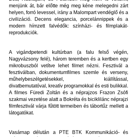
menjünk át, bár előtte még meg kéne melegedni zárt
helyen, forró levessel, irány a Malompart vendéglő és a
civilizáció. Decens elegancia, porcelánnippek és a
modern hímzett falvédők: színházi- és filmplakát-
reprodukciók.
A vigándpetendi kultúrban (a falu felső végén,
Nagyvázsony felé), három teremben és a kertben egy
mikrobuszból vetítve lehet filmet nézni. Fesztivál a
fesztiválban, dokumentumfilmes szemle és verseny,
műhelybeszélgetésekkel, kiállítással,
divatbemutatóval, kreatív programokkal és esti bulikkal.
A filmes Füredi Zoltán és a néprajzos Frazon Zsófi
szakmai vezetése alatt a Bokréta és biciklilánc néprajzi
filmfesztivál várja fűtött termeiben és tábortűz mellett a
látogatókat.
Vasárnap délután a PTE BTK Kommunikáció- és