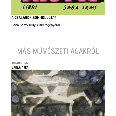
A CSALÁDOK BONYOLULTAK
Saba Sams Trutyi című regényéről
MÁS MŰVÉSZETI ÁGAKRÓL
ART&DESIGN
VARGA RÉKA