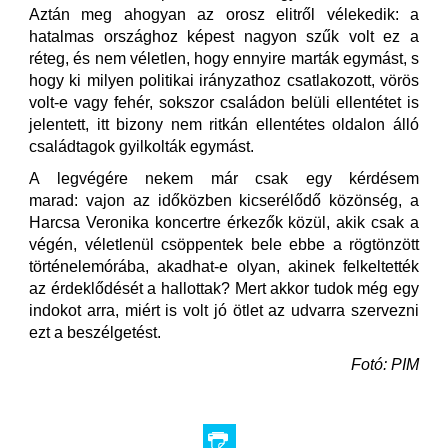
Aztán meg ahogyan az orosz elitről vélekedik: a
hatalmas országhoz képest nagyon szűk volt ez a
réteg, és nem véletlen, hogy ennyire marták egymást, s
hogy ki milyen politikai irányzathoz csatlakozott, vörös
volt-e vagy fehér, sokszor családon belüli ellentétet is
jelentett, itt bizony nem ritkán ellentétes oldalon álló
családtagok gyilkolták egymást.
A legvégére nekem már csak egy kérdésem
marad: vajon az időközben kicserélődő közönség, a
Harcsa Veronika koncertre érkezők közül, akik csak a
végén, véletlenül csöppentek bele ebbe a rögtönzött
történelemórába, akadhat-e olyan, akinek felkeltették
az érdeklődését a hallottak? Mert akkor tudok még egy
indokot arra, miért is volt jó ötlet az udvarra szervezni
ezt a beszélgetést.
Fotó: PIM