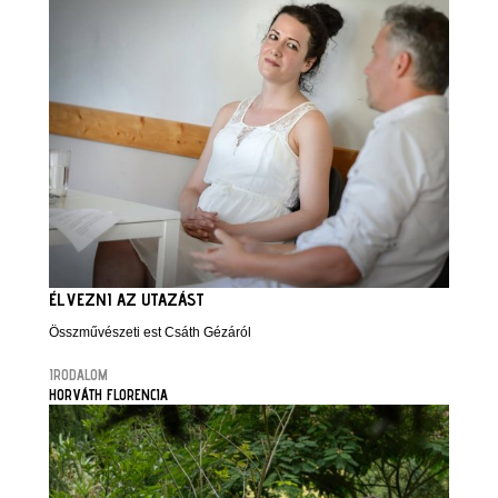
ÉLVEZNI AZ UTAZÁST
Összművészeti est Csáth Gézáról
IRODALOM
HORVÁTH FLORENCIA