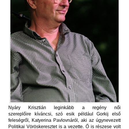
Nyáry Krisztián leginkább a regény női
szereplőire kíváncsi, szó esik például Gorkij első
feleségről, Katyerina Pavlovnáról, aki az úgynevezett
Politikai Vöröskeresztet is a vezette. Ő is részese volt