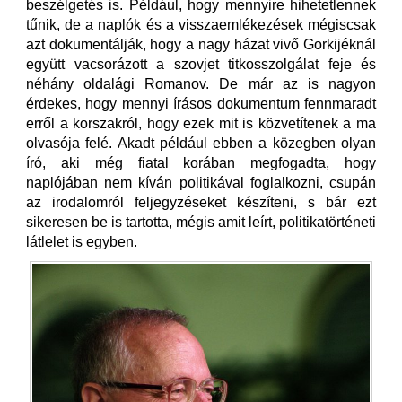
beszélgetés is. Például, hogy mennyire hihetetlennek
tűnik, de a naplók és a visszaemlékezések mégiscsak
azt dokumentálják, hogy a nagy házat vivő Gorkijéknál
együtt vacsorázott a szovjet titkosszolgálat feje és
néhány oldalági Romanov. De már az is nagyon
érdekes, hogy mennyi írásos dokumentum fennmaradt
erről a korszakról, hogy ezek mit is közvetítenek a ma
olvasója felé. Akadt például ebben a közegben olyan
író, aki még fiatal korában megfogadta, hogy
naplójában nem kíván politikával foglalkozni, csupán
az irodalomról feljegyzéseket készíteni, s bár ezt
sikeresen be is tartotta, mégis amit leírt, politikatörténeti
látlelet is egyben.