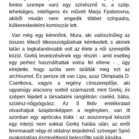
fontos szerepe van) egy színésznő is, a szép,
tehetséges, intelligens és művelt Marja Fjodorovna,
akiből miután nem engedik többet színpadra,
külkereskedelmi komisszár lett.
Van még egy kémnőnk, Mura, aki valószínűleg az
összes létező titkosszolgálatnak kémkedett, s akinek
talán a legkalandosabb volt az élete a női szereplők
közül. Gorkíj levelezésének egy részét - amit esetleg
egy perhez használhattak volna fel ellene - , úgy
elrejtette, hogy azóta sem találták meg ezt az
archívumot. És persze ott van Lipa, azaz Olimpiada D.
Csertkova, vagyis a regény címszereplője, aki
ugyanúgy alacsony sorból származott, mint Gorkij, és
szépen lépdelt a társadalmi ranglétrán: cseléd, bába,
szülész-nőgyógyász. Az ő fiktív emlékiratait
olvashatjuk tulajdonképpen a regényben, van itt
azonban egy aprócska trükk : az asszonnyal készült
egy interjú nem sokkal Gorkij halála után, az erről
fennmaradt négy-öt oldalnyi terjedelmű szöveget Spiró
gyakorlatilag észrevétlenül beleszőtte saját írásába.