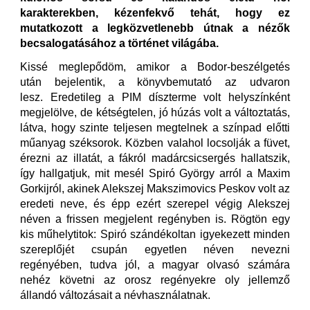
karakterekben, kézenfekvő tehát, hogy ez
mutatkozott a legközvetlenebb útnak a nézők
becsalogatásához a történet világába.
Kissé meglepődöm, amikor a Bodor-beszélgetés
után bejelentik, a könyvbemutató az udvaron
lesz. Eredetileg a PIM díszterme volt helyszínként
megjelölve, de kétségtelen, jó húzás volt a változtatás,
látva, hogy szinte teljesen megtelnek a színpad előtti
műanyag széksorok. Közben valahol locsolják a füvet,
érezni az illatát, a fákról madárcsicsergés hallatszik,
így hallgatjuk, mit mesél Spiró György arról a Maxim
Gorkijról, akinek Alekszej Makszimovics Peskov volt az
eredeti neve, és épp ezért szerepel végig Alekszej
néven a frissen megjelent regényben is. Rögtön egy
kis műhelytitok: Spiró szándékoltan igyekezett minden
szereplőjét csupán egyetlen néven nevezni
regényében, tudva jól, a magyar olvasó számára
nehéz követni az orosz regényekre oly jellemző
állandó változásait a névhasználatnak.