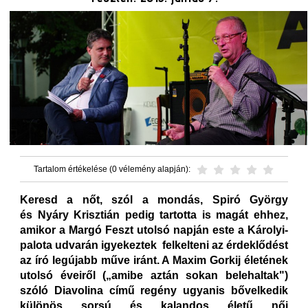
Tartalom értékelése (0 vélemény alapján):
Keresd a nőt, szól a mondás, Spiró György
és Nyáry Krisztián pedig tartotta is magát ehhez,
amikor a Margó Feszt utolsó napján este a Károlyi-
palota udvarán igyekeztek felkelteni az érdeklődést
az író legújabb műve iránt. A Maxim Gorkij életének
utolsó éveiről („amibe aztán sokan belehaltak")
szóló Diavolina című regény ugyanis bővelkedik
különös sorsú és kalandos életű női