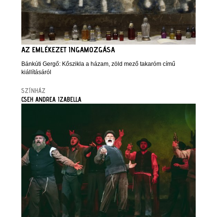
AZ EMLÉKEZET INGAMOZGÁSA
Bánkúti Gergő: Kőszikla a házam, zöld mező takaróm című
kiállításáról
SZÍNHÁZ
CSEH ANDREA IZABELLA