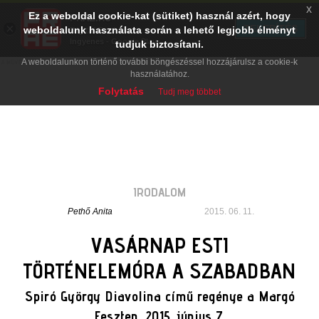
x
Ez a weboldal cookie-kat (sütiket) használ azért, hogy
PRAE.HU
×
TELEPÍTÉS
weboldalunk használata során a lehető legjobb élményt
Digital Evolution
Ingyenes - Google Play
tudjuk biztosítani.
A weboldalunkon történő további böngészéssel hozzájárulsz a cookie-k
használatához.
Folytatás
Tudj meg többet
IRODALOM
Pethő Anita
2015. 06. 11.
VASÁRNAP ESTI
TÖRTÉNELEMÓRA A SZABADBAN
Spiró György Diavolina című regénye a Margó
Feszten. 2015. június 7.