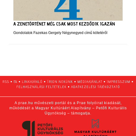
A ZENETÖRTÉNET MÉG CSAK MOST KEZDŐDIK IGAZÁN
Gondolatok Fazekas Gergely Négynegyed című kötetéről
RSS
•
1%
•
LINKAJÁNLÓ
•
ÍRJON NEKÜNK
•
MÉDIAAJÁNLAT
•
IMPRESSZUM
•
FELHASZNÁLÁSI FELTÉTELEK
•
ADATKEZELÉSI TÁJÉKOZTATÓ
A prae.hu művészeti portál és a Prae folyóirat kiadását,
működését a Magyar Kultúráért Alapítvány – Petőfi Kulturális
Ügynökség – támogatja.