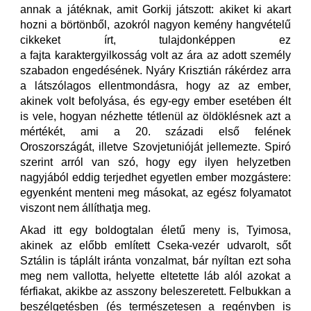
annak a játéknak, amit Gorkij játszott: akiket ki akart
hozni a börtönből, azokról nagyon kemény hangvételű
cikkeket írt, tulajdonképpen ez
a fajta karaktergyilkosság volt az ára az adott személy
szabadon engedésének. Nyáry Krisztián rákérdez arra
a látszólagos ellentmondásra, hogy az az ember,
akinek volt befolyása, és egy-egy ember esetében élt
is vele, hogyan nézhette tétlenül az öldöklésnek azt a
mértékét, ami a 20. századi első felének
Oroszországát, illetve Szovjetunióját jellemezte. Spiró
szerint arról van szó, hogy egy ilyen helyzetben
nagyjából eddig terjedhet egyetlen ember mozgástere:
egyenként menteni meg másokat, az egész folyamatot
viszont nem állíthatja meg.
Akad itt egy boldogtalan életű meny is, Tyimosa,
akinek az előbb említett Cseka-vezér udvarolt, sőt
Sztálin is táplált iránta vonzalmat, bár nyíltan ezt soha
meg nem vallotta, helyette eltetette láb alól azokat a
férfiakat, akikbe az asszony beleszeretett. Felbukkan a
beszélgetésben (és természetesen a regényben is