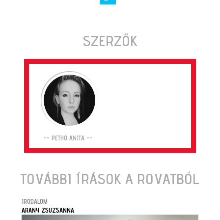
SZERZŐK
-- PETHŐ ANITA --
TOVÁBBI ÍRÁSOK A ROVATBÓL
IRODALOM
ARANY ZSUZSANNA