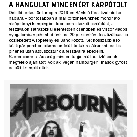
A HANGULAT MINDENÉRT KÁRPÓTOLT
Délelőtt érkeztünk meg a 2019-es
Bánkitó Fesztivál
utolsó
napjára – pontosabban a már törzshelyünknek mondható
alsópetényi kempingbe. Idén sem okozott csalódást, a
fesztiválon sátrazókkal ellentétben csendben és viszonylagos
nyugalomban pihenhettünk, és 20 percenként fesztiválbusz is
közlekedett Alsópetény és Bánk között. Két hosszabb eső
közti pár percben sikeresen felállítottuk a sátrunkat, és kis
pihenés után átbuszoztunk a fesztiválra ebédelni.
Szerencsére a társaság minden tagja talált az ízlésének
megfelelő ajánlatot, volt aki vegán hamburgert, mások gyrost
és sült krumplit ettek.