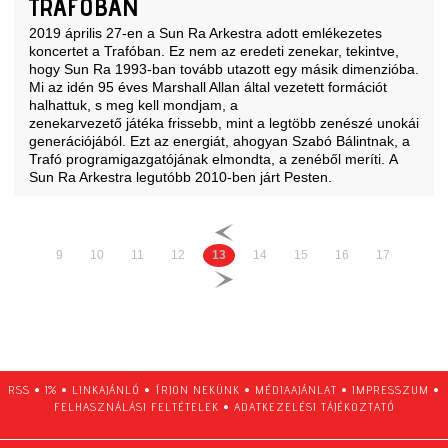
TRAFÓBAN
2019 április 27-en a Sun Ra Arkestra adott emlékezetes
koncertet a Trafóban. Ez nem az eredeti zenekar, tekintve,
hogy Sun Ra 1993-ban tovább utazott egy másik dimenzióba.
Mi az idén 95 éves Marshall Allan által vezetett formációt
halhattuk, s meg kell mondjam, a
zenekarvezető játéka frissebb, mint a legtöbb zenészé unokái
generációjából. Ezt az energiát, ahogyan Szabó Bálintnak, a
Trafó programigazgatójának elmondta, a zenéből meríti. A
Sun Ra Arkestra legutóbb 2010-ben járt Pesten.
9
10
11
12
13
14
15
16
17
RSS
•
1%
•
LINKAJÁNLÓ
•
ÍRJON NEKÜNK
•
MÉDIAAJÁNLAT
•
IMPRESSZUM
•
FELHASZNÁLÁSI FELTÉTELEK
•
ADATKEZELÉSI TÁJÉKOZTATÓ