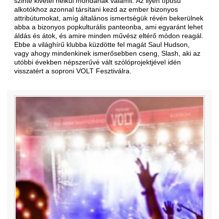
szinte kivétel nélkül mondanak valamit. Az ilyen típusú
alkotókhoz azonnal társítani kezd az ember bizonyos
attribútumokat, amíg általános ismertségük révén bekerülnek
abba a bizonyos popkulturális panteonba, ami egyaránt lehet
áldás és átok, és amire minden művész eltérő módon reagál.
Ebbe a világhírű klubba küzdötte fel magát Saul Hudson,
vagy ahogy mindenkinek ismerősebben cseng, Slash, aki az
utóbbi években népszerűvé vált szólóprojektjével idén
visszatért a soproni VOLT Fesztiválra.