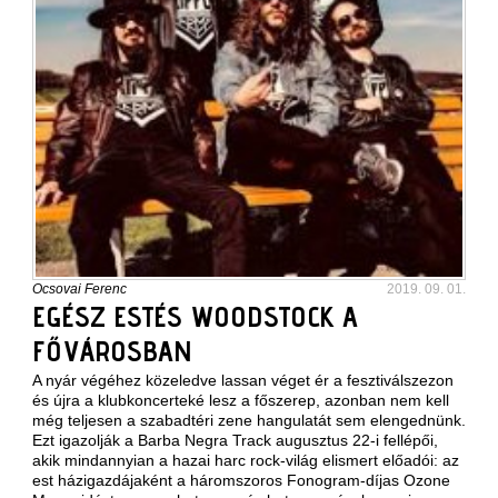
Ocsovai Ferenc
2019. 09. 01.
EGÉSZ ESTÉS WOODSTOCK A
FŐVÁROSBAN
A nyár végéhez közeledve lassan véget ér a fesztiválszezon
és újra a klubkoncerteké lesz a főszerep, azonban nem kell
még teljesen a szabadtéri zene hangulatát sem elengednünk.
Ezt igazolják a Barba Negra Track augusztus 22-i fellépői,
akik mindannyian a hazai harc rock-világ elismert előadói: az
est házigazdájaként a háromszoros Fonogram-díjas Ozone