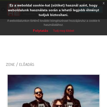
x
Ez a weboldal cookie-kat (sütiket) használ azért, hogy
PRAE.HU
×
TELEPÍTÉS
weboldalunk használata során a lehető legjobb élményt
Digital Evolution
Ingyenes - Google Play
tudjuk biztosítani.
A weboldalunkon történő további böngészéssel hozzájárulsz a cookie-k
használatához.
Folytatás
Tudj meg többet
ZENE
/ ELŐADÁS