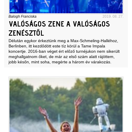
Balogh Franciska
2019. 08. 27.
VALÓSÁGOS ZENE A VALÓSÁGOS
ZENÉSZTŐL
Délután egykor érkeztünk meg a Max-Schmeling-Halléhoz,
Berlinben, itt kezdődött este tíz körül a Tame Impala
koncertje. 2016-ban véget ért előző turnéjukon nem sikerült
meghallgatnom őket, de már az első szám alatt rájöttem,
jobb későn, mint soha, megérte a három év várakozás.