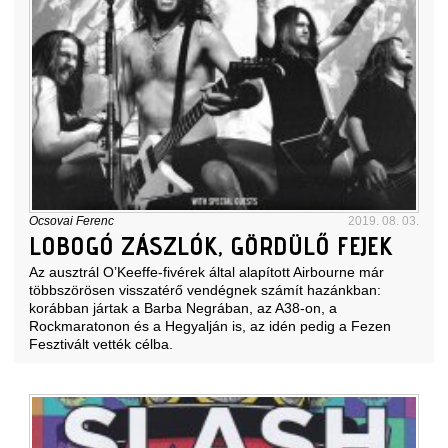
Ocsovai Ferenc
2019. 08. 03.
LOBOGÓ ZÁSZLÓK, GÖRDÜLŐ FEJEK
Az ausztrál O’Keeffe-fivérek által alapított Airbourne már
többszörösen visszatérő vendégnek számít hazánkban:
korábban jártak a Barba Negrában, az A38-on, a
Rockmaratonon és a Hegyalján is, az idén pedig a Fezen
Fesztivált vették célba.