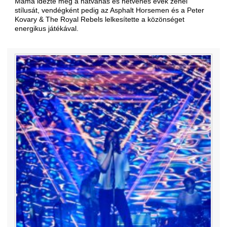
Mama idézte meg a hatvanas és hetvenes évek zenei
stílusát, vendégként pedig az Asphalt Horsemen és a Peter
Kovary & The Royal Rebels lelkesítette a közönséget
energikus játékával.