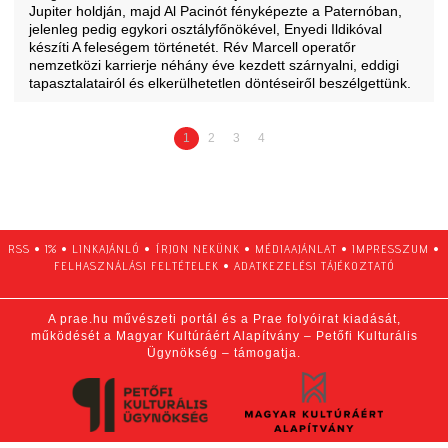
Jupiter holdján, majd Al Pacinót fényképezte a Paternóban,
jelenleg pedig egykori osztályfőnökével, Enyedi Ildikóval
készíti A feleségem történetét. Rév Marcell operatőr
nemzetközi karrierje néhány éve kezdett szárnyalni, eddigi
tapasztalatairól és elkerülhetetlen döntéseiről beszélgettünk.
1
2
3
4
RSS
•
1%
•
LINKAJÁNLÓ
•
ÍRJON NEKÜNK
•
MÉDIAAJÁNLAT
•
IMPRESSZUM
•
FELHASZNÁLÁSI FELTÉTELEK
•
ADATKEZELÉSI TÁJÉKOZTATÓ
A prae.hu művészeti portál és a Prae folyóirat kiadását,
működését a Magyar Kultúráért Alapítvány – Petőfi Kulturális
Ügynökség – támogatja.