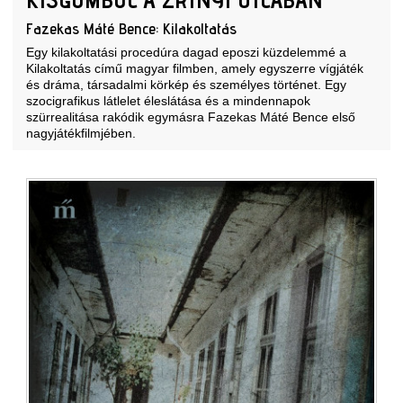
Fazekas Máté Bence: Kilakoltatás
Egy kilakoltatási procedúra dagad eposzi küzdelemmé a
Kilakoltatás című magyar filmben, amely egyszerre vígjáték
és dráma, társadalmi körkép és személyes történet. Egy
szocigrafikus látlelet éleslátása és a mindennapok
szürrealitása rakódik egymásra Fazekas Máté Bence első
nagyjátékfilmjében.