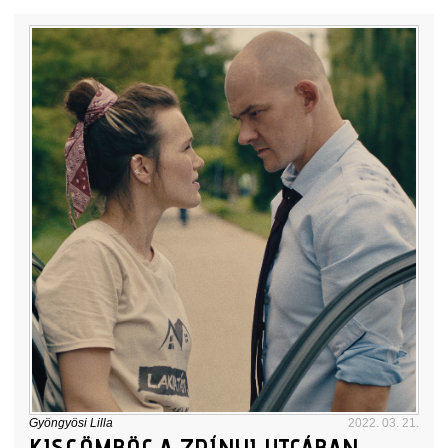
Gyöngyösi Lilla
2022. 03. 21.
KISGÖMBÖC A ZRÍNYI UTCÁBAN