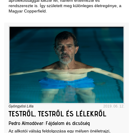
aprólékossággal idézte fel, hanem értelmezte és
rendszerezte is. Így született meg különleges életregénye, a
Magyar Copperfield.
Gyöngyösi Lilla
2019. 06. 12.
TESTRŐL, TESTRŐL ÉS LÉLEKRŐL
Pedro Almodóvar: Fájdalom és dicsőség
Az allkotói válság feldolgozása egy mélyen önéletrajzi,