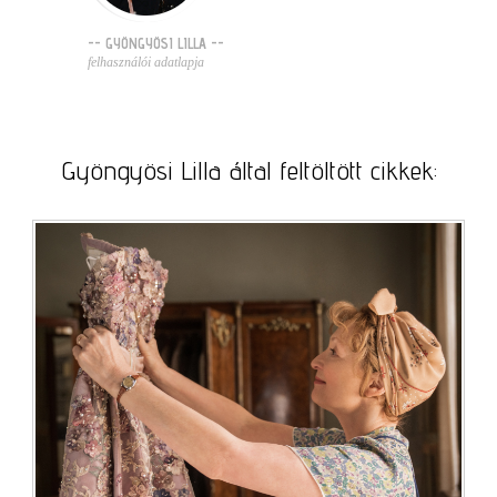
-- GYÖNGYÖSI LILLA --
felhasználói adatlapja
Gyöngyösi Lilla által feltöltött cikkek: