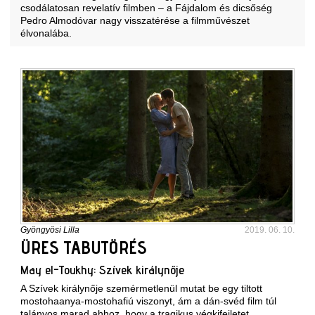
csodálatosan revelatív filmben – a Fájdalom és dicsőség
Pedro Almodóvar nagy visszatérése a filmművészet
élvonalába.
Gyöngyösi Lilla
2019. 06. 10.
ÜRES TABUTÖRÉS
May el-Toukhy: Szívek királynője
A Szívek királynője szemérmetlenül mutat be egy tiltott
mostohaanya-mostohafiú viszonyt, ám a dán-svéd film túl
talányos marad ahhoz, hogy a tragikus végkifejletet