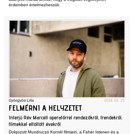
érdemben értelmezhessük.
Gyöngyösi Lilla
2019. 05. 25.
FELMÉRNI A HELYZETET
Interjú Rév Marcell operatőrrel rendezőkről, trendekről,
filmekkel eltöltött évekről
Dolgozott Mundruczó Kornél filmjein, a Fehér Istenen és a