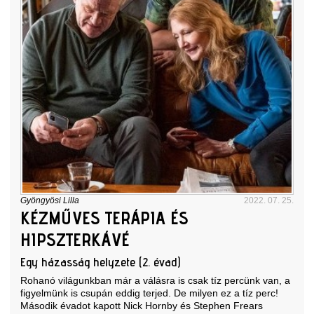
Gyöngyösi Lilla
2022. 07. 25.
KÉZMŰVES TERÁPIA ÉS
HIPSZTERKÁVÉ
Egy házasság helyzete (2. évad)
Rohanó világunkban már a válásra is csak tíz percünk van, a
figyelmünk is csupán eddig terjed. De milyen ez a tíz perc!
Második évadot kapott Nick Hornby és Stephen Frears