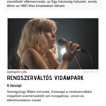
szerethető villámsorozata, az Egy házasság helyzete, amely
itthon az HBO Max kínálatában látható.
Gyöngyösi Lilla
2022. 05. 27.
RENDSZERVÁLTÓS VIDÁMPARK
A besúgó
Szentgyörgyi Bálint sorozata, A besúgó a rendszerváltást
megelőző eseményekből sző mozgalmas, vonzó és
ellentmondásos mesét.