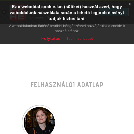
x
Ez a weboldal cookie-kat (sütiket) használ azért, hogy
PRAE.HU
×
TELEPÍTÉS
weboldalunk használata során a lehető legjobb élményt
Digital Evolution
Ingyenes - Google Play
tudjuk biztosítani.
A weboldalunkon történő további böngészéssel hozzájárulsz a cookie-k
használatához.
Folytatás
Tudj meg többet
FELHASZNÁLÓI ADATLAP